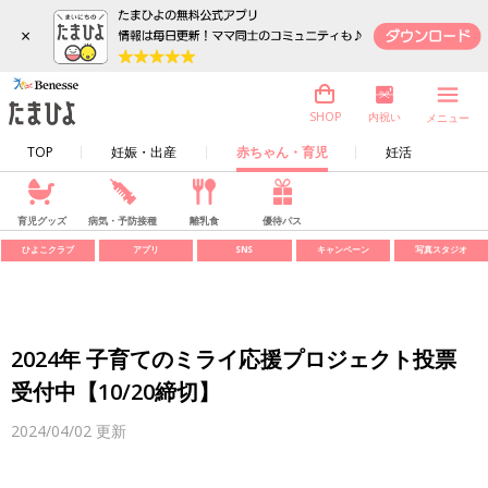
×
内祝い
SHOP
メニュー
TOP
妊娠・出産
赤ちゃん・育児
妊活
育児グッズ
病気・予防接種
離乳食
優待パス
ひよこクラブ
アプリ
SNS
キャンペーン
写真スタジオ
2024年 子育てのミライ応援プロジェクト投票
受付中【10/20締切】
2024/04/02
更新