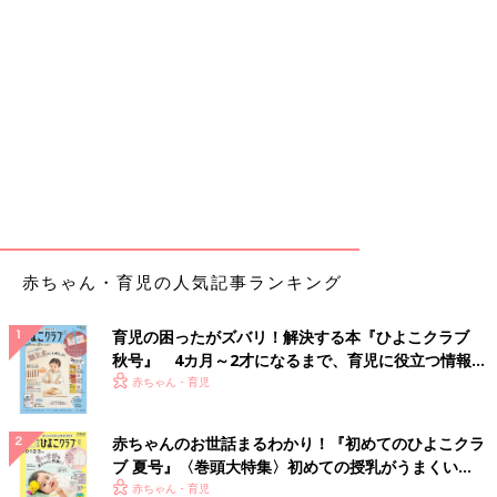
赤ちゃん・育児の人気記事ランキング
育児の困ったがズバリ！解決する本『ひよこクラブ
秋号』 4カ月～2才になるまで、育児に役立つ情報が
いっぱい！
赤ちゃん・育児
赤ちゃんのお世話まるわかり！『初めてのひよこクラ
ブ 夏号』〈巻頭大特集〉初めての授乳がうまくい
く！ おっぱい・ミルクの基本と夏のトラブル 解決テ
赤ちゃん・育児