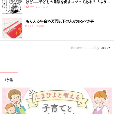
けど……子どもの発語を促すコツってある？『ふうふ
う子育て ＃64』
赤ちゃん・育児
もらえる年金25万円以下の人が知るべき事
PR(くらしの話題)
Recommended by
特集