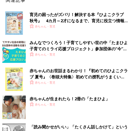
育児の困ったがズバリ！解決する本『ひよこクラブ
秋号』 4カ月～2才になるまで、育児に役立つ情報が
いっぱい！
赤ちゃん・育児
みんなでつくろう！子育てしやすい世の中「たまひよ
子育てのミライ応援プロジェクト」参加団体の“今”を
レポート！
赤ちゃん・育児
赤ちゃんのお世話まるわかり！『初めてのひよこクラ
ブ 夏号』〈巻頭大特集〉初めての授乳がうまくい
く！ おっぱい・ミルクの基本と夏のトラブル 解決テ
赤ちゃん・育児
ク
赤ちゃんが生まれたら！2冊の「たまひよ」
赤ちゃん・育児
「読み聞かせがいい」「たくさん話しかけて」という