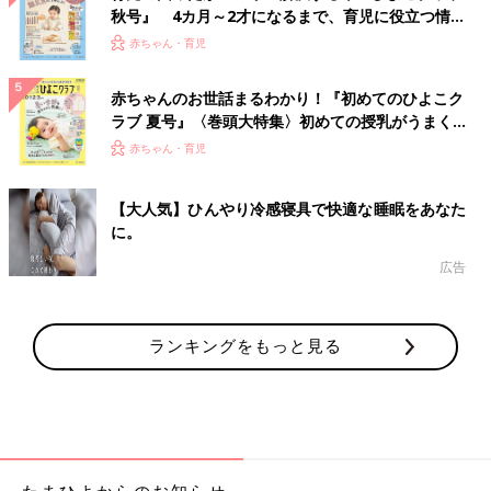
秋号』 4カ月～2才になるまで、育児に役立つ情報
がいっぱい！
赤ちゃん・育児
赤ちゃんのお世話まるわかり！『初めてのひよこク
ラブ 夏号』〈巻頭大特集〉初めての授乳がうまく
いく！ おっぱい・ミルクの基本と夏のトラブル 解
赤ちゃん・育児
決テク
【大人気】ひんやり冷感寝具で快適な睡眠をあなた
に。
広告
ランキングをもっと見る