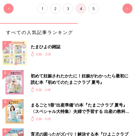
<
1
2
3
4
5
>
すべての人気記事ランキング
たまひよの雑誌
妊娠・出産
初めて妊娠されたかたに！妊娠がわかったら最初に
読む本『初めてのたまごクラブ 夏号』
妊娠・出産
まるごと1冊“出産準備”の本『たまごクラブ 夏号』
〈スペシャル大特集〉夫婦で予習する 出産の教科
書
妊娠・出産
育児の困ったがズバリ！解決する本『ひよこクラブ