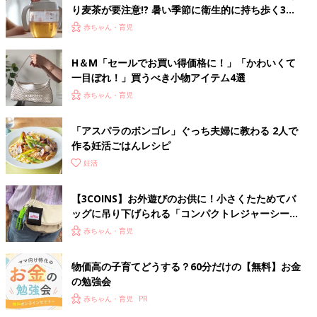
り麦茶が要注意!? 暑い季節に衛生的に持ち歩く3つ
のコツとは？【専門家監修】
赤ちゃん・育児
H＆М「セールでお買い得価格に！」「かわいくて
一目ぼれ！」買うべき小物アイテム4選
赤ちゃん・育児
「アスパラのボンゴレ」ぐっち夫婦に教わる 2人で
作る妊活ごはんレシピ
妊活
【3COINS】お外遊びのお供に！小さくたためてバ
ッグに吊り下げられる「コンパクトレジャーシー
ト」
赤ちゃん・育児
物価高の子育てどうする？60分だけの【無料】お金
の勉強会
赤ちゃん・育児