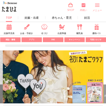
内祝い
SHOP
メニュー
TOP
妊娠・出産
赤ちゃん・育児
妊活
妊娠早見表
お金・手続き
名づけ
出産準備
離乳食
優待パス
雑誌・書籍
アプリ
SNS
キャンペーン
写真スタジオ