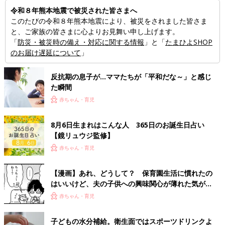
令和８年熊本地震で被災された皆さまへ
このたびの令和８年熊本地震により、被災をされました皆さま
と、ご家族の皆さまに心よりお見舞い申し上げます。
「
防災・被災時の備え・対応に関する情報
」と「
たまひよSHOP
のお届け遅延について
」
反抗期の息子が...ママたちが「平和だな～」と感じ
た瞬間
赤ちゃん・育児
8月6日生まれはこんな人 365日のお誕生日占い
【鏡リュウジ監修】
赤ちゃん・育児
【漫画】あれ、どうして？ 保育園生活に慣れたの
はいいけど、夫の子供への興味関心が薄れた気がす
る……！『ふうふう子育て ＃91』
赤ちゃん・育児
子どもの水分補給。衛生面ではスポーツドリンクよ