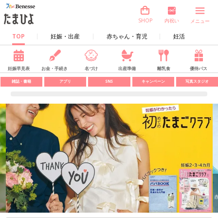
内祝い
SHOP
メニュー
TOP
妊娠・出産
赤ちゃん・育児
妊活
妊娠早見表
お金・手続き
名づけ
出産準備
離乳食
優待パス
雑誌・書籍
アプリ
SNS
キャンペーン
写真スタジオ