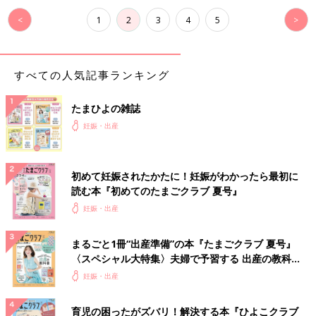
<
1
2
3
4
5
>
すべての人気記事ランキング
たまひよの雑誌
妊娠・出産
初めて妊娠されたかたに！妊娠がわかったら最初に
読む本『初めてのたまごクラブ 夏号』
妊娠・出産
まるごと1冊“出産準備”の本『たまごクラブ 夏号』
〈スペシャル大特集〉夫婦で予習する 出産の教科
書
妊娠・出産
育児の困ったがズバリ！解決する本『ひよこクラブ