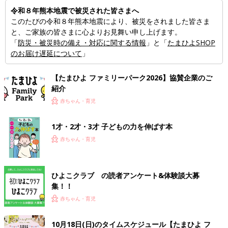
令和８年熊本地震で被災された皆さまへ
このたびの令和８年熊本地震により、被災をされました皆さま
と、ご家族の皆さまに心よりお見舞い申し上げます。
「
防災・被災時の備え・対応に関する情報
」と「
たまひよSHOP
のお届け遅延について
」
【たまひよ ファミリーパーク2026】協賛企業のご
紹介
赤ちゃん・育児
1才・2才・3才 子どもの力を伸ばす本
赤ちゃん・育児
ひよこクラブ の読者アンケート&体験談大募
集！！
赤ちゃん・育児
10月18日(日)のタイムスケジュール【たまひよ フ