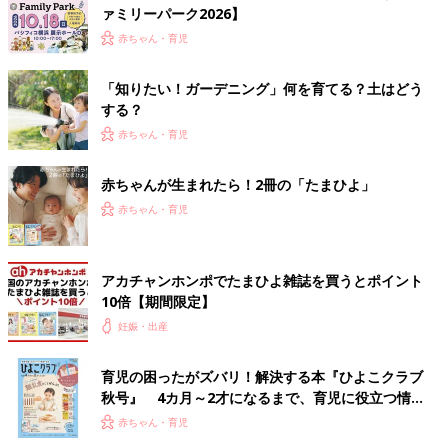
ァミリーパーク2026】
赤ちゃん・育児
「知りたい！ガーデニング」何を育てる？土はどう
する？
赤ちゃん・育児
赤ちゃんが生まれたら！2冊の「たまひよ」
赤ちゃん・育児
アカチャンホンポでたまひよ雑誌を買うとポイント
10倍【期間限定】
妊娠・出産
育児の困ったがズバリ！解決する本『ひよこクラブ
秋号』 4カ月～2才になるまで、育児に役立つ情報
がいっぱい！
赤ちゃん・育児