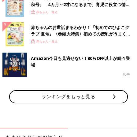
秋号』 4カ月～2才になるまで、育児に役立つ情報
がいっぱい！
赤ちゃん・育児
赤ちゃんのお世話まるわかり！『初めてのひよこク
ラブ 夏号』〈巻頭大特集〉初めての授乳がうまく
いく！ おっぱい・ミルクの基本と夏のトラブル 解
赤ちゃん・育児
決テク
Amazon今日も見逃せない！80%OFF以上が続々登
場
広告
ランキングをもっと見る