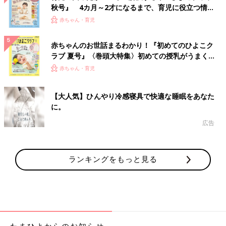
秋号』 4カ月～2才になるまで、育児に役立つ情報
がいっぱい！
赤ちゃん・育児
赤ちゃんのお世話まるわかり！『初めてのひよこク
ラブ 夏号』〈巻頭大特集〉初めての授乳がうまく
いく！ おっぱい・ミルクの基本と夏のトラブル 解
赤ちゃん・育児
決テク
【大人気】ひんやり冷感寝具で快適な睡眠をあなた
に。
広告
ランキングをもっと見る