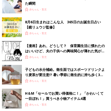
た瞬間
赤ちゃん・育児
8月6日生まれはこんな人 365日のお誕生日占い
【鏡リュウジ監修】
赤ちゃん・育児
【漫画】あれ、どうして？ 保育園生活に慣れたの
はいいけど、夫の子供への興味関心が薄れた気がす
る……！『ふうふう子育て ＃91』
赤ちゃん・育児
子どもの水分補給。衛生面ではスポーツドリンクよ
り麦茶が要注意!? 暑い季節に衛生的に持ち歩く3つ
のコツとは？【専門家監修】
赤ちゃん・育児
H＆М「セールでお買い得価格に！」「かわいくて
一目ぼれ！」買うべき小物アイテム4選
赤ちゃん・育児