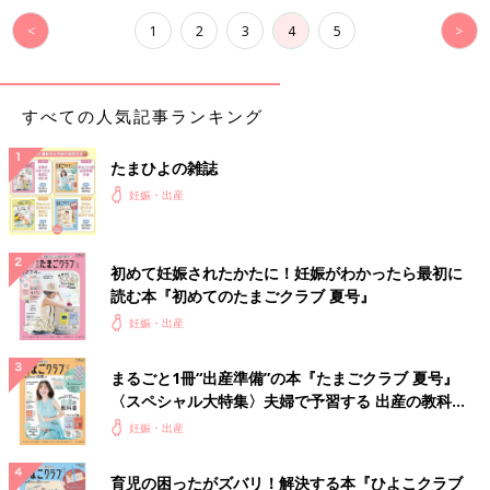
<
1
2
3
4
5
>
すべての人気記事ランキング
たまひよの雑誌
妊娠・出産
初めて妊娠されたかたに！妊娠がわかったら最初に
読む本『初めてのたまごクラブ 夏号』
妊娠・出産
まるごと1冊“出産準備”の本『たまごクラブ 夏号』
〈スペシャル大特集〉夫婦で予習する 出産の教科
書
妊娠・出産
育児の困ったがズバリ！解決する本『ひよこクラブ