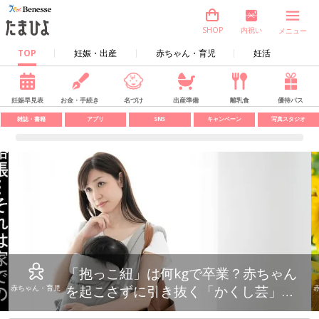
内祝い
SHOP
メニュー
TOP
妊娠・出産
赤ちゃん・育児
妊活
妊娠早見表
お金・手続き
名づけ
出産準備
離乳食
優待パス
雑誌・書籍
アプリ
SNS
キャンペーン
写真スタジオ
「抱っこ紐」は何kgで卒業？赤ちゃん
を起こさずに引き抜く「かくし芸」的
赤ちゃん・育児
テクも