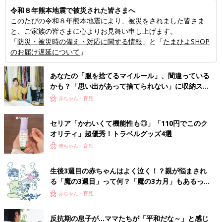
令和８年熊本地震で被災された皆さまへ
このたびの令和８年熊本地震により、被災をされました皆さま
と、ご家族の皆さまに心よりお見舞い申し上げます。
「
防災・被災時の備え・対応に関する情報
」と「
たまひよSHOP
のお届け遅延について
」
あなたの「服を捨てるマイルール」、間違っている
かも？「思い出があって捨てられない」に収納スタ
イリストが喝！
赤ちゃん・育児
セリア「かわいくて機能性も◎」「110円でこのク
オリティ」超優秀！トラベルグッズ4選
赤ちゃん・育児
生後3週目の赤ちゃんはよく泣く！？親が悩まされ
る「魔の3週目」って何？「魔の3カ月」もあるって
本当？【専門家】
赤ちゃん・育児
反抗期の息子が...ママたちが「平和だな～」と感じ