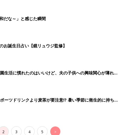
平和だな～」と感じた瞬間
日のお誕生日占い【鏡リュウジ監修】
園生活に慣れたのはいいけど、夫の子供への興味関心が薄れ
 ＃91』
ポーツドリンクより麦茶が要注意!? 暑い季節に衛生的に持ち
修】
2
3
4
5
>