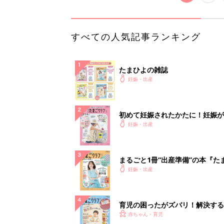
すべての人気記事ランキング
たまひよの雑誌
妊娠・出産
初めて妊娠されたかたに！妊娠が
妊娠・出産
まるごと1冊“出産準備”の本『た
の教科書
妊娠・出産
育児の困ったがズバリ！解決する
立つ情報がいっぱい！
赤ちゃん・育児