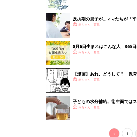
反抗期の息子が...ママたちが「
赤ちゃん・育児
8月6日生まれはこんな人 365
赤ちゃん・育児
【漫画】あれ、どうして？ 保育
た気がする……！『ふうふう子育て
赤ちゃん・育児
子どもの水分補給。衛生面ではス
歩く3つのコツとは？【専門家監
赤ちゃん・育児
<
1