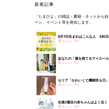
新着記事
「たまひよ」の雑誌・書籍・ネットから妊
ーン、イベント等を発信します。
8月7日生まれはこんな人 365
赤ちゃん・育児
あなたの「服を捨てるマイルール
収納スタイリストが喝！
赤ちゃん・育児
セリア「かわいくて機能性も◎」
赤ちゃん・育児
生後3週目の赤ちゃんはよく泣く
るって本当？【専門家】
赤ちゃん・育児