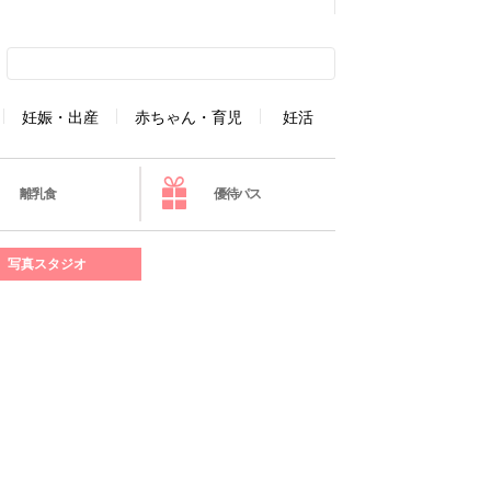
妊娠・出産
赤ちゃん・育児
妊活
離乳食
優待パス
写真スタジオ