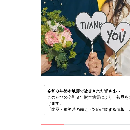
歳の夏
危な
く【専
令和８年熊本地震で被災された皆さまへ
このたびの令和８年熊本地震により、被災を
げます。
「
防災・被災時の備え・対応に関する情報
」