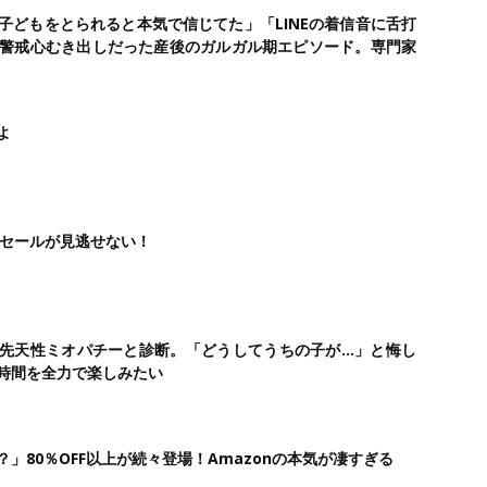
子どもをとられると本気で信じてた」「LINEの着信音に舌打
警戒心むき出しだった産後のガルガル期エピソード。専門家
よ
ムセールが見逃せない！
が先天性ミオパチーと診断。「どうしてうちの子が…」と悔し
時間を全力で楽しみたい
」80％OFF以上が続々登場！Amazonの本気が凄すぎる