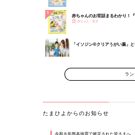
赤ちゃんのお世話まるわかり！『
うまくいく！ おっぱい・ミルク
赤ちゃん・育児
「イソジン®クリアうがい薬」と
ラン
たまひよからのお知らせ
令和８年熊本地震で被災された皆さまへ