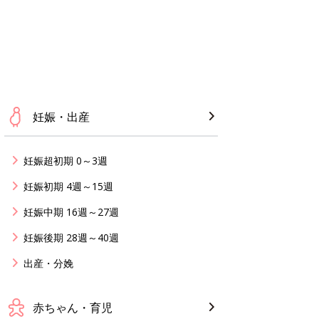
ある決意を胸に動き出す
妊娠・出産
たちの切迫早産奮闘記 #2
ちゃん・育児
妊娠超初期 0～3週
妊娠初期 4週～15週
妊娠中期 16週～27週
妊娠後期 28週～40週
出産・分娩
赤ちゃん・育児