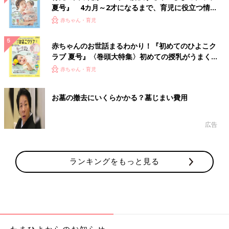
夏号』 4カ月～2才になるまで、育児に役立つ情報
がいっぱい！
赤ちゃん・育児
赤ちゃんのお世話まるわかり！『初めてのひよこク
ラブ 夏号』〈巻頭大特集〉初めての授乳がうまく
いく！ おっぱい・ミルクの基本と夏のトラブル 解
赤ちゃん・育児
決テク
お墓の撤去にいくらかかる？墓じまい費用
広告
ランキングをもっと見る