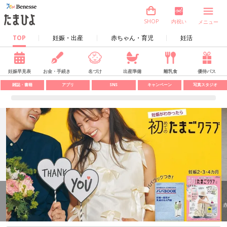
内祝い
SHOP
メニュー
TOP
妊娠・出産
赤ちゃん・育児
妊活
妊娠早見表
お金・手続き
名づけ
出産準備
離乳食
優待パス
雑誌・書籍
アプリ
SNS
キャンペーン
写真スタジオ