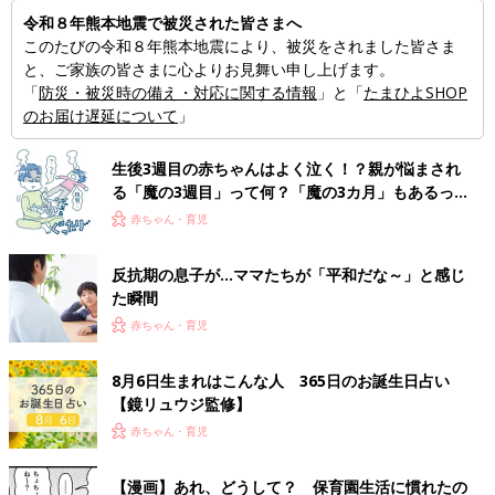
令和８年熊本地震で被災された皆さまへ
このたびの令和８年熊本地震により、被災をされました皆さま
と、ご家族の皆さまに心よりお見舞い申し上げます。
「
防災・被災時の備え・対応に関する情報
」と「
たまひよSHOP
のお届け遅延について
」
生後3週目の赤ちゃんはよく泣く！？親が悩まされ
る「魔の3週目」って何？「魔の3カ月」もあるって
本当？【専門家】
赤ちゃん・育児
反抗期の息子が...ママたちが「平和だな～」と感じ
た瞬間
赤ちゃん・育児
8月6日生まれはこんな人 365日のお誕生日占い
【鏡リュウジ監修】
赤ちゃん・育児
【漫画】あれ、どうして？ 保育園生活に慣れたの