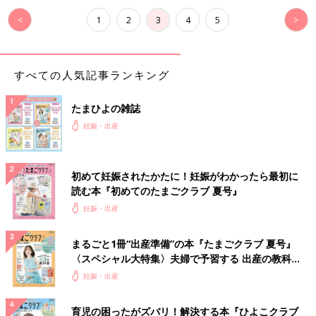
<
1
2
3
4
5
>
すべての人気記事ランキング
たまひよの雑誌
妊娠・出産
初めて妊娠されたかたに！妊娠がわかったら最初に
読む本『初めてのたまごクラブ 夏号』
妊娠・出産
まるごと1冊“出産準備”の本『たまごクラブ 夏号』
〈スペシャル大特集〉夫婦で予習する 出産の教科
書
妊娠・出産
育児の困ったがズバリ！解決する本『ひよこクラブ