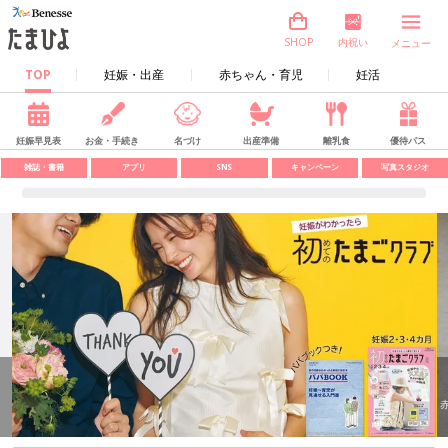
内祝い
SHOP
メニュー
TOP
妊娠・出産
赤ちゃん・育児
妊活
妊娠早見表
お金・手続き
名づけ
出産準備
離乳食
優待パス
雑誌・書籍
アプリ
SNS
キャンペーン
写真スタジオ