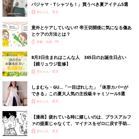
パジャマ・Tシャツも！」買うべき夏アイテム5選
赤ちゃん・育児
意外とケアしていない!? 帝王切開後に気になる傷あ
とケアの方法とは？
妊娠・出産
8月3日生まれはこんな人 365日のお誕生日占い
【鏡リュウジ監修】
赤ちゃん・育児
しまむら・GU…「一目ぼれした」「体形カバーが
できる」この夏大人気の主役級キャミソール5選
赤ちゃん・育児
【漫画】疲れている時に嬉しいのは、プラスアルフ
ァの提案じゃなくて、マイナスをゼロに戻す手助け
『ふうふう子育て ＃90』
赤ちゃん・育児