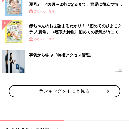
夏号』 4カ月～2才になるまで、育児に役立つ情報
がいっぱい！
赤ちゃん・育児
赤ちゃんのお世話まるわかり！『初めてのひよこク
ラブ 夏号』〈巻頭大特集〉初めての授乳がうまく
いく！ おっぱい・ミルクの基本と夏のトラブル 解
赤ちゃん・育児
決テク
事例から学ぶ『特権アクセス管理』
広告
ランキングをもっと見る