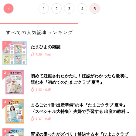
<
1
2
3
4
5
すべての人気記事ランキング
たまひよの雑誌
妊娠・出産
初めて妊娠されたかたに！妊娠がわかったら最初に
読む本『初めてのたまごクラブ 夏号』
妊娠・出産
まるごと1冊“出産準備”の本『たまごクラブ 夏号』
〈スペシャル大特集〉夫婦で予習する 出産の教科
書
妊娠・出産
育児の困ったがズバリ！解決する本『ひよこクラブ