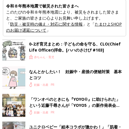
令和８年熊本地震で被災された皆さまへ
このたびの令和８年熊本地震により、被災をされました皆さま
と、ご家族の皆さまに心よりお見舞い申し上げます。
「
防災・被災時の備え・対応に関する情報
」と「
たまひよSHOP
のお届け遅延について
」
0-2才育児まとめ：子どもの命を守る、CLO(Chief
Life Officer)拝命。[ハハのさけび #103]
赤ちゃん・育児
なんとかしたい！ 妊娠中・産後の便秘対策 基本
とコツ
妊娠・出産
「ワンオペのときにも『YOYO®』に助けられた」
という近藤千尋さんが「YOYO5 」の新作発表会に
登場。「YOYO®」を愛用し続けている魅力とは!?
妊娠・出産
ユニクロベビー「絵本コラボが激かわ！」「肌着・