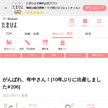
×
内祝い
SHOP
メニュー
TOP
妊娠・出産
赤ちゃん・育児
妊活
育児グッズ
病気・予防接種
離乳食
優待パス
ひよこクラブ
アプリ
SNS
キャンペーン
写真スタジオ
がんばれ、年中さん！[10年ぶりに出産しまし
た#206]
2021/05/13
更新
前の話
次の話