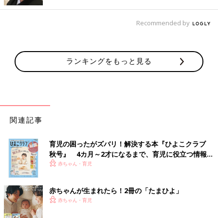
Recommended by
ランキングをもっと見る
関連記事
育児の困ったがズバリ！解決する本『ひよこクラブ
秋号』 4カ月～2才になるまで、育児に役立つ情報が
いっぱい！
赤ちゃん・育児
赤ちゃんが生まれたら！2冊の「たまひよ」
赤ちゃん・育児