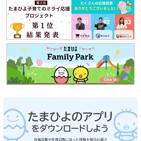
末っ子次女は、あっという間に幼稚園児に！妊娠・育児の記録を
（
インスタグラム
）にて公開中。
●
Twitter／@maoppachi
●
webサイト／maoppachi
前の話
次の話
４歳になりました～
一覧
久しぶりの風邪っぴき
♪[10年ぶりに出産し
[10年ぶりに出産しまし
ました#205]
た#207]
妊娠日数や生後日数に合った情報を毎日お届け