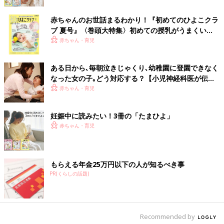
赤ちゃんのお世話まるわかり！『初めてのひよこクラ
ブ 夏号』〈巻頭大特集〉初めての授乳がうまくい
く！ おっぱい・ミルクの基本と夏のトラブル 解決テ
赤ちゃん・育児
ク
ある日から､毎朝泣きじゃくり､幼稚園に登園できなく
なった女の子｡どう対応する？【小児神経科医が伝え
る〜親子のゆくり〜】
赤ちゃん・育児
妊娠中に読みたい！3冊の「たまひよ」
赤ちゃん・育児
もらえる年金25万円以下の人が知るべき事
PR(くらしの話題)
Recommended by