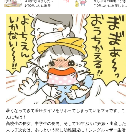
４歳になりました～
一覧
久しぶりの風邪っぴき
♪[10年ぶりに出産し
[10年ぶりに出産しまし
ました#205]
た#207]
暑くなってきて着圧タイツをサボってしまっているマォです、こ
んにちは！
高校生の長女、中学生の長男、そして10年ぶりに妊娠・出産した
末っ子次女は、あっという間に
幼稚園
児に！シングルマザー生活