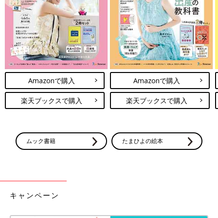
よかった～(涙)
一緒に遊ぶのは年少さんで同じクラスだった子ばかりみたいです
が、そのうち新しいお友だちの名前も次女から聞けるといいな♪
次回に続く。
・
[10年ぶりに出産しました]記事一覧
Amazonで購入
Amazonで購入
・
たまひよONLINEの育児マンガ一覧はこちら
楽天ブックスで購入
楽天ブックスで購入
[マォ]
ムック書籍
たまひよの絵本
キャンペーン
静岡の田舎町在住。
高校生の長女、中学生の長男、そして10年ぶりに妊娠・出産した