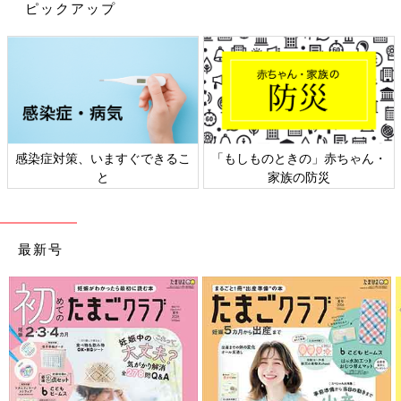
ピックアップ
上の子たちが通っていた幼稚園は小さくて１学年１クラスしかな
かったため、クラス替えはありませんでした。進級してもただ先
生が代わるだけという感じでしたが、次女の通う幼稚園ではバッ
チリあるんですよ、クラス替え。
でも、いつも一緒に登降園しているお友だちは同じクラスになれ
たので、ホッと一安心♪
感染症対策、いますぐできるこ
「もしものときの」赤ちゃん・
…じゃ、なかったー！！！めちゃめちゃ泣いてる！！
と
家族の防災
しかも、去年は「ようちえんいかない。」とポロポロ涙を流して
いても、手を引けばおとなしくついてきてくれたのですが、今年
は引っぱっても動かないぞ！
最新号
さ、さすが年中さん…、成長したんだなぁ(笑)
昨年よりもレベルアップした登園拒否により、不安を抱えたまま
スタートした新年度。
この先どうなることかと心配でしたが、日に日に慣れてきたのか
少しずつ抵抗も弱くなり、今では「ようちえんいかない。」と言
いながらも笑顔でちゃんと通えるようになりました！