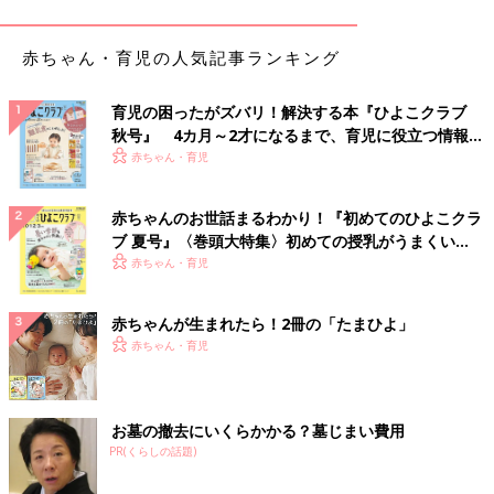
赤ちゃん・育児の人気記事ランキング
育児の困ったがズバリ！解決する本『ひよこクラブ
秋号』 4カ月～2才になるまで、育児に役立つ情報が
いっぱい！
赤ちゃん・育児
赤ちゃんのお世話まるわかり！『初めてのひよこクラ
ブ 夏号』〈巻頭大特集〉初めての授乳がうまくい
く！ おっぱい・ミルクの基本と夏のトラブル 解決テ
赤ちゃん・育児
ク
赤ちゃんが生まれたら！2冊の「たまひよ」
赤ちゃん・育児
お墓の撤去にいくらかかる？墓じまい費用
PR(くらしの話題)