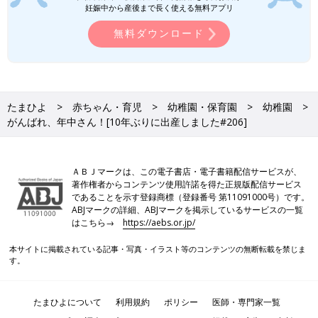
妊娠中から産後まで長く使える無料アプリ
無料ダウンロード
たまひよ
赤ちゃん・育児
幼稚園・保育園
幼稚園
がんばれ、年中さん！[10年ぶりに出産しました#206]
ＡＢＪマークは、この電子書店・電子書籍配信サービスが、
著作権者からコンテンツ使用許諾を得た正規版配信サービス
であることを示す登録商標（登録番号 第11091000号）です。
ABJマークの詳細、ABJマークを掲示しているサービスの一覧
はこちら→
https://aebs.or.jp/
本サイトに掲載されている記事・写真・イラスト等のコンテンツの無断転載を禁じま
す。
たまひよについて
利用規約
ポリシー
医師・専門家一覧