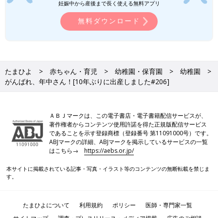
妊娠中から産後まで長く使える無料アプリ
無料ダウンロード
たまひよ
赤ちゃん・育児
幼稚園・保育園
幼稚園
がんばれ、年中さん！[10年ぶりに出産しました#206]
ＡＢＪマークは、この電子書店・電子書籍配信サービスが、
著作権者からコンテンツ使用許諾を得た正規版配信サービス
であることを示す登録商標（登録番号 第11091000号）です。
ABJマークの詳細、ABJマークを掲示しているサービスの一覧
はこちら→
https://aebs.or.jp/
本サイトに掲載されている記事・写真・イラスト等のコンテンツの無断転載を禁じま
す。
たまひよについて
利用規約
ポリシー
医師・専門家一覧