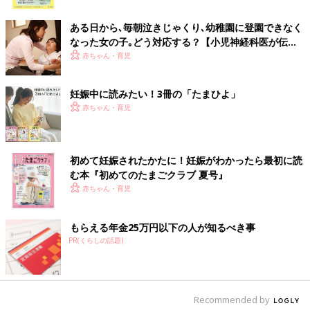
ク
ある日から､毎朝泣きじゃくり､幼稚園に登園できなく
なった女の子｡どう対応する？【小児神経科医が伝え
る〜親子のゆくり〜】
赤ちゃん・育児
妊娠中に読みたい！3冊の「たまひよ」
赤ちゃん・育児
初めて妊娠されたかたに！妊娠がわかったら最初に読
む本『初めてのたまごクラブ 夏号』
赤ちゃん・育児
もらえる年金25万円以下の人が知るべき事
PR(くらしの話題)
Recommended by