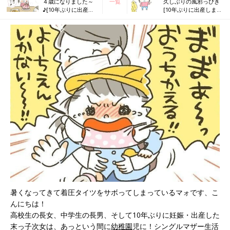
４歳になりました～
一覧
久しぶりの風邪っぴき
♪[10年ぶりに出産し
[10年ぶりに出産しまし
ました#205]
た#207]
暑くなってきて着圧タイツをサボってしまっているマォです、こ
んにちは！
高校生の長女、中学生の長男、そして10年ぶりに妊娠・出産した
末っ子次女は、あっという間に
幼稚園
児に！シングルマザー生活