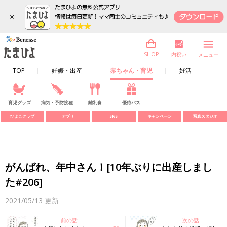
×
内祝い
SHOP
メニュー
TOP
妊娠・出産
赤ちゃん・育児
妊活
育児グッズ
病気・予防接種
離乳食
優待パス
ひよこクラブ
アプリ
SNS
キャンペーン
写真スタジオ
がんばれ、年中さん！[10年ぶりに出産しまし
た#206]
2021/05/13
更新
前の話
次の話