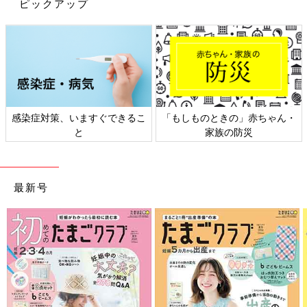
ピックアップ
上の子たちが通っていた幼稚園は小さくて１学年１クラスしかな
かったため、クラス替えはありませんでした。進級してもただ先
生が代わるだけという感じでしたが、次女の通う幼稚園ではバッ
チリあるんですよ、クラス替え。
でも、いつも一緒に登降園しているお友だちは同じクラスになれ
たので、ホッと一安心♪
感染症対策、いますぐできるこ
「もしものときの」赤ちゃん・
…じゃ、なかったー！！！めちゃめちゃ泣いてる！！
と
家族の防災
しかも、去年は「ようちえんいかない。」とポロポロ涙を流して
いても、手を引けばおとなしくついてきてくれたのですが、今年
最新号
は引っぱっても動かないぞ！
さ、さすが年中さん…、成長したんだなぁ(笑)
昨年よりもレベルアップした登園拒否により、不安を抱えたまま
スタートした新年度。
この先どうなることかと心配でしたが、日に日に慣れてきたのか
少しずつ抵抗も弱くなり、今では「ようちえんいかない。」と言
いながらも笑顔でちゃんと通えるようになりました！