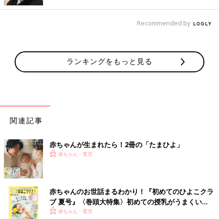
Recommended by
ランキングをもっと見る
関連記事
赤ちゃんが生まれたら！2冊の「たまひよ」
赤ちゃん・育児
赤ちゃんのお世話まるわかり！『初めてのひよこクラ
ブ 夏号』〈巻頭大特集〉初めての授乳がうまくい
く！ おっぱい・ミルクの基本と夏のトラブル 解決テ
赤ちゃん・育児