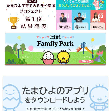
末っ子次女は、あっという間に幼稚園児に！妊娠・育児の記録を
（
インスタグラム
）にて公開中。
●
Twitter／@maoppachi
●
webサイト／maoppachi
前の話
次の話
４歳になりました～
一覧
久しぶりの風邪っぴき
♪[10年ぶりに出産し
[10年ぶりに出産しまし
ました#205]
た#207]
妊娠日数や生後日数に合った情報を毎日お届け