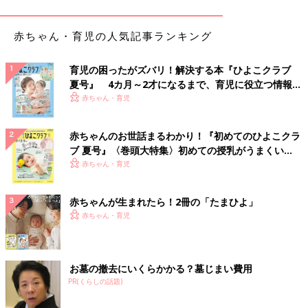
赤ちゃん・育児の人気記事ランキング
育児の困ったがズバリ！解決する本『ひよこクラブ
夏号』 4カ月～2才になるまで、育児に役立つ情報が
いっぱい！
赤ちゃん・育児
赤ちゃんのお世話まるわかり！『初めてのひよこクラ
ブ 夏号』〈巻頭大特集〉初めての授乳がうまくい
く！ おっぱい・ミルクの基本と夏のトラブル 解決テ
赤ちゃん・育児
ク
赤ちゃんが生まれたら！2冊の「たまひよ」
赤ちゃん・育児
お墓の撤去にいくらかかる？墓じまい費用
PR(くらしの話題)