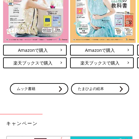
よかった～(涙)
一緒に遊ぶのは年少さんで同じクラスだった子ばかりみたいです
が、そのうち新しいお友だちの名前も次女から聞けるといいな♪
次回に続く。
・
[10年ぶりに出産しました]記事一覧
Amazonで購入
Amazonで購入
・
たまひよONLINEの育児マンガ一覧はこちら
楽天ブックスで購入
楽天ブックスで購入
[マォ]
ムック書籍
たまひよの絵本
キャンペーン
静岡の田舎町在住。
高校生の長女、中学生の長男、そして10年ぶりに妊娠・出産した