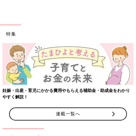
特集
【ワ
・出産・育児にかかる費用やもらえる補助金・助成金をわかり
く解説！
連載一覧へ
前回のお話で４歳のお誕生日を迎えた次女ですが、４月からは、
そう！幼稚園の年中さんです！