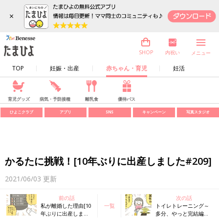
×
内祝い
SHOP
メニュー
TOP
妊娠・出産
赤ちゃん・育児
妊活
育児グッズ
病気・予防接種
離乳食
優待パス
ひよこクラブ
アプリ
SNS
キャンペーン
写真スタジオ
かるたに挑戦！[10年ぶりに出産しました#209]
2021/06/03
更新
前の話
次の話
私が離婚した理由[10
一覧
トイレトレーニング～
年ぶりに出産しまし
多分、やっと完結編～