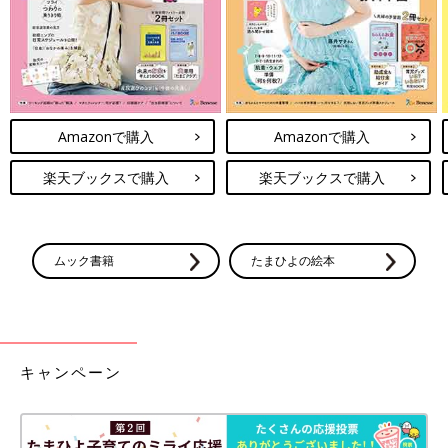
泣きながら「いっしょに、ぐすっ…、あそぼ！ぐすっ…。もうお
こらないから！」なんて言われても、取りづらいですよね～(笑)
そのうち泣かずに遊べるようになるかなぁ。
次回に続く。
Amazonで購入
Amazonで購入
・
[10年ぶりに出産しました]記事一覧
楽天ブックスで購入
楽天ブックスで購入
・
たまひよONLINEの育児マンガ一覧はこちら
[マォ]
ムック書籍
たまひよの絵本
キャンペーン
静岡の田舎町在住。
高校生の長女、中学生の長男、そして10年ぶりに妊娠・出産した