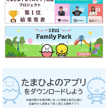
末っ子次女は、あっという間に幼稚園児に！妊娠・育児の記録を
（
インスタグラム
）にて公開中。
●
Twitter／@maoppachi
●
webサイト／maoppachi
前の話
次の話
私が離婚した理由[10
一覧
トイレトレーニング～
年ぶりに出産しまし
多分、やっと完結編～
た#208]
[10年ぶりに出産しまし
た#210]
妊娠日数や生後日数に合った情報を毎日お届け
妊娠中から産後まで長く使える無料アプリ