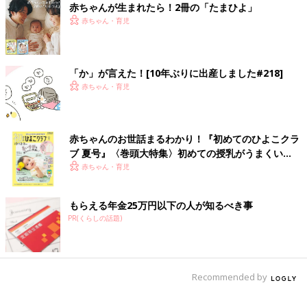
赤ちゃんが生まれたら！2冊の「たまひよ」
赤ちゃん・育児
「か」が言えた！[10年ぶりに出産しました#218]
赤ちゃん・育児
赤ちゃんのお世話まるわかり！『初めてのひよこクラ
ブ 夏号』〈巻頭大特集〉初めての授乳がうまくい
く！ おっぱい・ミルクの基本と夏のトラブル 解決テ
赤ちゃん・育児
ク
もらえる年金25万円以下の人が知るべき事
PR(くらしの話題)
Recommended by