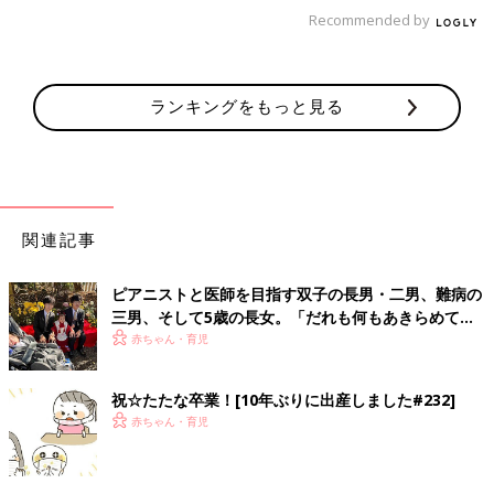
Recommended by
ランキングをもっと見る
関連記事
ピアニストと医師を目指す双子の長男・二男、難病の
三男、そして5歳の長女。「だれも何もあきらめてほ
しくない」母の思い
赤ちゃん・育児
祝☆たたな卒業！[10年ぶりに出産しました#232]
赤ちゃん・育児