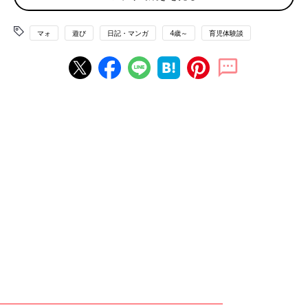
マォ
遊び
日記・マンガ
4歳～
育児体験談