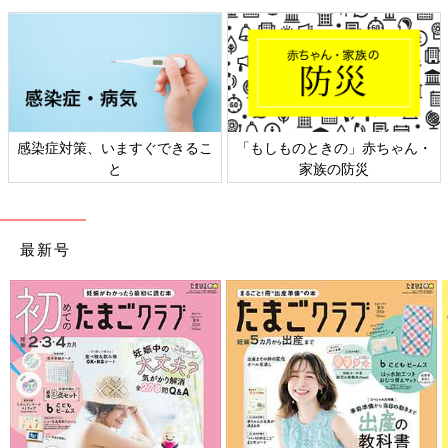
「か行」「さ行」「た行」…と順に５枚ずつ増やしていくと、本
人も楽しいようで「もっとやりたい！」と乗り気に。
ひらがなの勉強にもなるし、これはいいぞ♪
枚数が増えると探すのも大変になり、「どこ～！？」と少しイラ
イラしたりもしていますが、一生懸命探し出し、獲得した絵札を
嬉しそうに積んでいます。
感染症対策、いますぐできるこ
「もしものときの」赤ちゃん・
と
家族の防災
そして次女の要望で、長女も一緒にかるたをすることになりまし
たが…。
長女が取ると、泣く！えーっ！！(笑)
最新号
一応ハンデとして、長女はまず目をつぶって待ち、私が一度読み
終わってから目を開けて探し始めるというルールにしたんです。
次女も一度目に読んだ時点で取れることもあり、なかなか良いハ
ンデだと思ったのですが、甘かった…。
一緒にかるた遊びをしたいけど、でも全部次女自身が取りたいら
しいです(笑)
取られては泣き、取られては泣きを繰り返し、次女に泣かれて心
を痛めた長女は去ってしまいました…。