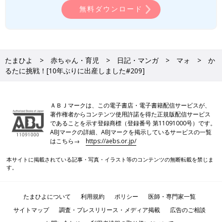
無料ダウンロード
たまひよ
赤ちゃん・育児
日記・マンガ
マォ
か
るたに挑戦！[10年ぶりに出産しました#209]
ＡＢＪマークは、この電子書店・電子書籍配信サービスが、
著作権者からコンテンツ使用許諾を得た正規版配信サービス
であることを示す登録商標（登録番号 第11091000号）です。
ABJマークの詳細、ABJマークを掲示しているサービスの一覧
はこちら→
https://aebs.or.jp/
本サイトに掲載されている記事・写真・イラスト等のコンテンツの無断転載を禁じま
す。
たまひよについて
利用規約
ポリシー
医師・専門家一覧
サイトマップ
調査・プレスリリース・メディア掲載
広告のご相談