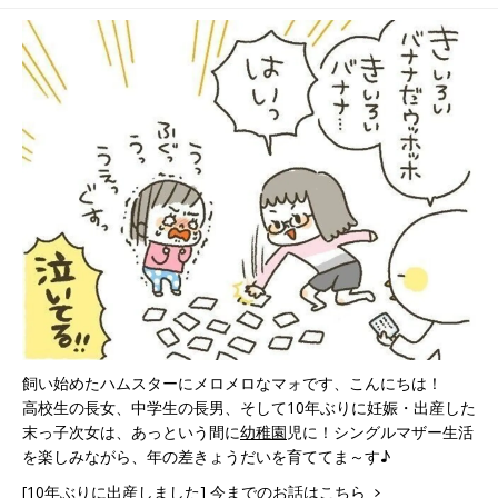
た#208]
[10年ぶりに出産しまし
た#210]
飼い始めたハムスターにメロメロなマォです、こんにちは！
高校生の長女、中学生の長男、そして10年ぶりに妊娠・出産した
末っ子次女は、あっという間に
幼稚園
児に！シングルマザー生活
を楽しみながら、年の差きょうだいを育ててま～す♪
[10年ぶりに出産しました] 今までのお話はこちら