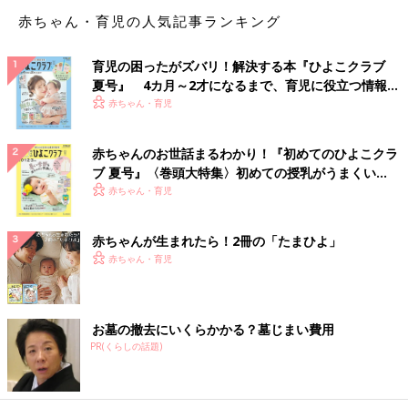
赤ちゃん・育児の人気記事ランキング
育児の困ったがズバリ！解決する本『ひよこクラブ
夏号』 4カ月～2才になるまで、育児に役立つ情報が
いっぱい！
赤ちゃん・育児
赤ちゃんのお世話まるわかり！『初めてのひよこクラ
ブ 夏号』〈巻頭大特集〉初めての授乳がうまくい
く！ おっぱい・ミルクの基本と夏のトラブル 解決テ
赤ちゃん・育児
ク
赤ちゃんが生まれたら！2冊の「たまひよ」
赤ちゃん・育児
お墓の撤去にいくらかかる？墓じまい費用
PR(くらしの話題)