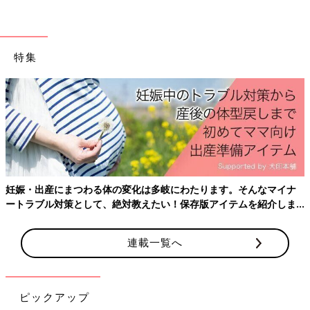
特集
妊娠・出産にまつわる体の変化は多岐にわたります。そんなマイナ
ートラブル対策として、絶対教えたい！保存版アイテムを紹介しま
す。
連載一覧へ
ひらがなを覚えた次女に、かるたを買ってみました～♪
まだ早いかな？難しいかな？と思いながらも、はじめは「あ行」
ピックアップ
の５枚からスタート！