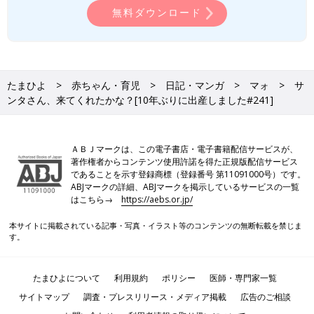
静岡の田舎町在住。
無料ダウンロード
高校生の長女、中学生の長男、そして10年ぶりに妊娠・出産した
末っ子次女は、あっという間に幼稚園児に！妊娠・育児の記録を
（
インスタグラム
）にて公開中。
●
Twitter／@maoppachi
たまひよ
赤ちゃん・育児
日記・マンガ
マォ
サ
●
webサイト／maoppachi
ンタさん、来てくれたかな？[10年ぶりに出産しました#241]
前の話
次の話
極秘ミッション：バ
一覧
新春★入浴剤詰め放題
レずにおもちゃを確
バトル！[10年ぶりに出
ＡＢＪマークは、この電子書店・電子書籍配信サービスが、
保せよ！[10年ぶりに
産しました#242]
著作権者からコンテンツ使用許諾を得た正規版配信サービス
出産しました#240]
であることを示す登録商標（登録番号 第11091000号）です。
ABJマークの詳細、ABJマークを掲示しているサービスの一覧
はこちら→
https://aebs.or.jp/
本サイトに掲載されている記事・写真・イラスト等のコンテンツの無断転載を禁じま
す。
たまひよについて
利用規約
ポリシー
医師・専門家一覧
サイトマップ
調査・プレスリリース・メディア掲載
広告のご相談