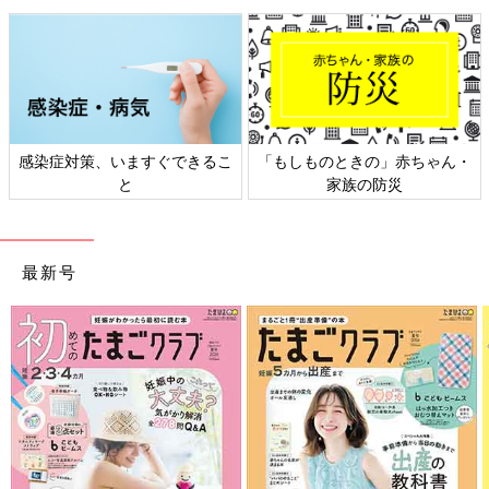
極秘ミッション：バレずにおもちゃを確
保せよ！[10年ぶりに出産しました#240]
マォです！本年もよろしくお願いします！ 高校
生の長女、中学生の長男、そして10年ぶりに妊
娠・出産した末っ子次女は、あっという間に幼
稚園児に！シングルマザー生活を楽しみなが
感染症対策、いますぐできるこ
「もしものときの」赤ちゃん・
ら、年の差きょうだいを育ててま～す♪
今回は、サンタさんにプレゼントをもらうお話です！
と
家族の防災
煙突から入ってくると言われているサンタクロースですが、日本
の一般的な家庭では煙突なんて無いですよね…。
最新号
我が家に来てくれるサンタさん、インターホンを鳴らして玄関か
らやってくる設定にしました(笑)
プレゼントを私が受け取ってツリーの根元に置いておくねと次女
に説明したので、もし私がプレゼントを置いているところを見ら
れても、さっき預かったのよと弁明できるのです！
煙突説より現実的！(笑)
が、楽しみすぎてなかなか眠れない次女。