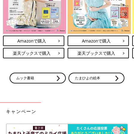
このままでは2020年のように私も寝落ちしてしまう…。
気を張ってなんとか眠らないように持ちこたえ、無事プレゼント
をツリーの根元にセットできました。
いつもはのんびり寝ている次女ですが、クリスマスの朝は早かっ
た！(笑)
ねぇねサンタからのプレゼントをすべて開けて、布団の上で早速
Amazonで購入
Amazonで購入
シールを貼ったり塗り絵をしたり遊んでいましたよ～。
楽天ブックスで購入
楽天ブックスで購入
私が苦労して手に入れた育成ゲームも「これほしかったのー！」
と喜んでくれたので、良かったです♪
ムック書籍
たまひよの絵本
…が、次女が「これ、しゃしんとってたでしょ？」と。
そう、お店でこのおもちゃを見かけたとき、長女に「これ良さそ
うじゃない？」と写真を撮って送っていたのです！しっかり見ら
れてたのね。
キャンペーン
「えっ、あ、そうだよ。サンタさんに、次女ちゃんはこういうお
もちゃが欲しいそうですってお願いしたのよ」と急いで取り繕っ
たけれど、ば…ばれてない…よ、ね…？