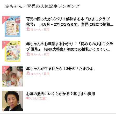
赤ちゃん・育児の人気記事ランキング
育児の困ったがズバリ！解決する本『ひよこクラブ
秋号』 4カ月～2才になるまで、育児に役立つ情報が
いっぱい！
赤ちゃん・育児
赤ちゃんのお世話まるわかり！『初めてのひよこクラ
ブ 夏号』〈巻頭大特集〉初めての授乳がうまくい
く！ おっぱい・ミルクの基本と夏のトラブル 解決テ
赤ちゃん・育児
ク
赤ちゃんが生まれたら！2冊の「たまひよ」
赤ちゃん・育児
お墓の撤去にいくらかかる？墓じまい費用
PR(くらしの話題)