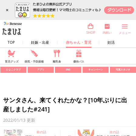
×
内祝い
SHOP
メニュー
TOP
妊娠・出産
赤ちゃん・育児
妊活
育児グッズ
病気・予防接種
離乳食
優待パス
ひよこクラブ
アプリ
SNS
キャンペーン
写真スタジオ
サンタさん、来てくれたかな？[10年ぶりに出
産しました#241]
2022/01/13
更新
前の話
次の話