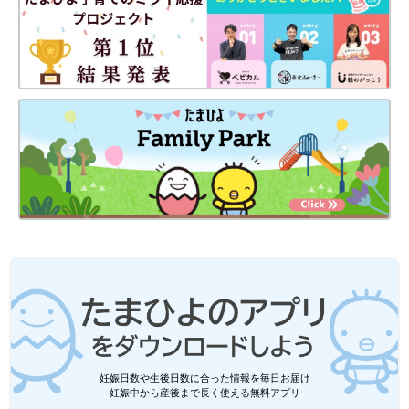
次回に続く。
2020年のクリスマス♪[10年ぶりに出産
しました#191]
羽毛布団を着て生活したいマォです、こんにち
は！ 高校生の長女、中学生の長男、そして10
年ぶりに妊娠・出産した末っ子次女は、あっと
いう間に幼稚園児に！シングルマザー生活を楽
しみながら、年の差きょうだいを育ててま～す
・
[10年ぶりに出産しました]記事一覧
♪
・
たまひよONLINEの育児マンガ一覧はこちら
[マォ]
妊娠日数や生後日数に合った情報を毎日お届け
妊娠中から産後まで長く使える無料アプリ