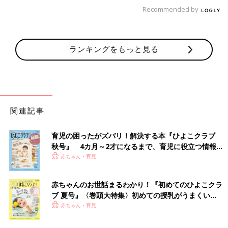
Recommended by
ランキングをもっと見る
関連記事
育児の困ったがズバリ！解決する本『ひよこクラブ
秋号』 4カ月～2才になるまで、育児に役立つ情報が
いっぱい！
赤ちゃん・育児
赤ちゃんのお世話まるわかり！『初めてのひよこクラ
ブ 夏号』〈巻頭大特集〉初めての授乳がうまくい
く！ おっぱい・ミルクの基本と夏のトラブル 解決テ
赤ちゃん・育児
ク