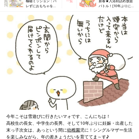
極秘ミッション：バ
一覧
新春★入浴剤詰め放題
レずにおもちゃを確
バトル！[10年ぶりに出
保せよ！[10年ぶりに
産しました#242]
出産しました#240]
今年こそは雪遊びに行きたいマォです、こんにちは！
高校生の長女、中学生の長男、そして10年ぶりに妊娠・出産した
末っ子次女は、あっという間に
幼稚園
児に！シングルマザー生活
を楽しみながら、年の差きょうだいを育ててま～す♪