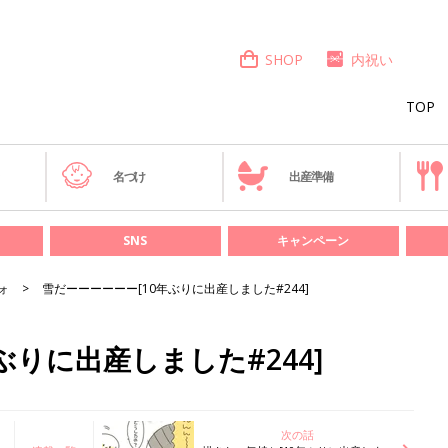
SHOP
内祝い
TOP
き
名づけ
出産準備
SNS
キャンペーン
ォ
雪だーーーーーー[10年ぶりに出産しました#244]
ぶりに出産しました#244]
次の話