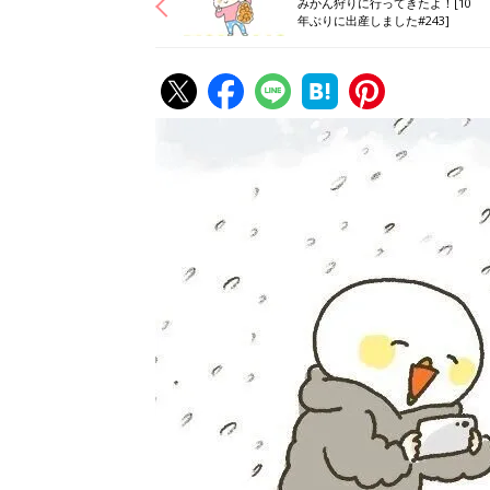
みかん狩りに行ってきたよ！[10
年ぶりに出産しました#243]