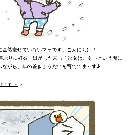
に全然痩せていないマォです、こんにちは！
0年ぶりに妊娠・出産した末っ子次女は、あっという間に
みながら、年の差きょうだいを育ててま～す♪
話はこちら