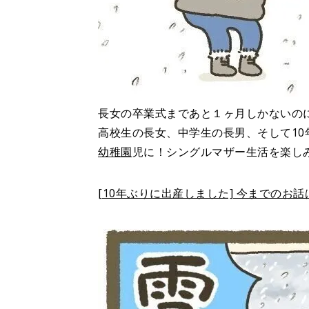
長女の卒業式まであと１ヶ月しかないの
高校生の長女、中学生の長男、そして1
幼稚園
児に！シングルマザー生活を楽し
[10年ぶりに出産しました] 今までのお