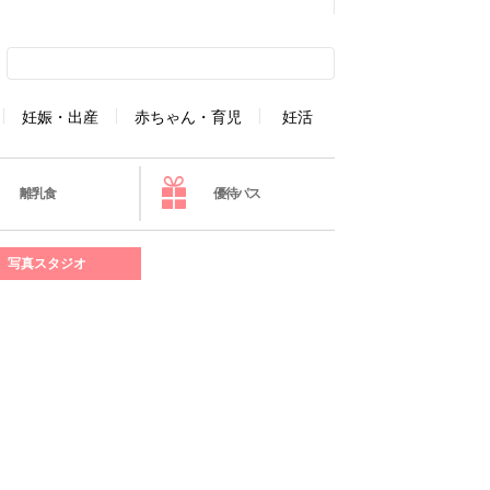
妊娠・出産
赤ちゃん・育児
妊活
離乳食
優待パス
写真スタジオ