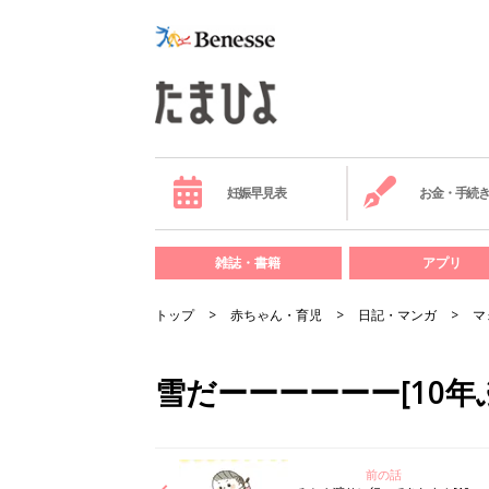
妊娠早見表
お金・手続
雑誌・書籍
アプリ
トップ
赤ちゃん・育児
日記・マンガ
マ
雪だーーーーーー[10年
前の話