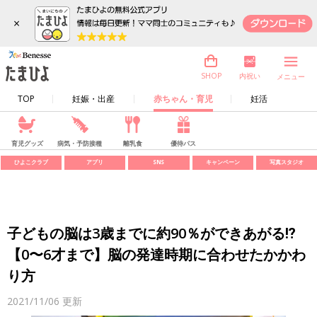
×
内祝い
SHOP
メニュー
TOP
妊娠・出産
赤ちゃん・育児
妊活
育児グッズ
病気・予防接種
離乳食
優待パス
ひよこクラブ
アプリ
SNS
キャンペーン
写真スタジオ
子どもの脳は3歳までに約90％ができあがる⁉
【0〜6才まで】脳の発達時期に合わせたかかわ
り方
2021/11/06
更新