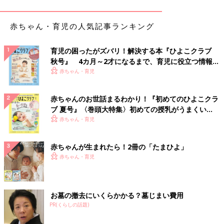
赤ちゃん・育児の人気記事ランキング
脳は①〜④の順番で、うしろのほうから前へ向かって成長が進む
ヒトの脳は1〜
3才
ころにかけて著しく成長します。神経細胞同士
育児の困ったがズバリ！解決する本『ひよこクラブ
のネットワークが作られることで脳の体積が増え、3才ころの脳
秋号』 4カ月～2才になるまで、育児に役立つ情報が
の重さは、なんと大人の約90％にまでなるそうです。また、脳は
いっぱい！
赤ちゃん・育児
年齢により成長する部位が変わっていきます。
「生後すぐから
2才
ころにかけて、後頭葉（こうとうよう）や側
赤ちゃんのお世話まるわかり！『初めてのひよこクラ
頭葉（そくとうよう）・頭頂葉（とうちょうよう）など、視覚・
ブ 夏号』〈巻頭大特集〉初めての授乳がうまくい
聴覚・触覚や言葉の理解になどにかかわる部分の成長が始まりま
く！ おっぱい・ミルクの基本と夏のトラブル 解決テ
赤ちゃん・育児
す。続いて3〜5才ごろには、体の動きにかかわる頭頂葉の運動野
ク
が成長のピークを迎えます。上の図の①～④の順番で発達が進
赤ちゃんが生まれたら！2冊の「たまひよ」
み、おでこに一番近い位置の前頭前野の成長はいちばんあとで、
赤ちゃん・育児
小学生〜中学生のころです。この時期には考える・判断する・コ
ミュニケーションするなど、人間らしさにつながる高度な認知機
能が発達します」（瀧先生）
お墓の撤去にいくらかかる？墓じまい費用
PR(くらしの話題)
脳の成長時期に合わせたかかわり方