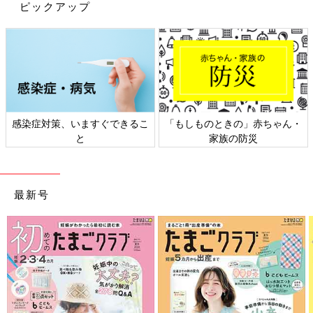
ピックアップ
事”も脳の発達に深くかかわります。
「睡眠中、脳内では“記憶”の作業が進んでいます。十分に睡眠を
とることで、記憶にかかわる脳内の海馬という部分が育つという
ことがわかっています。適正な睡眠時間には個人差があります
が、目安として、1〜2才の幼児期には1日11〜14時間、5才ころ
までは1日10〜13時間ほどの睡眠が必要といわれています。
睡眠習慣は学童期の学業成績にも影響を与えるため、夜ふかしは
感染症対策、いますぐできるこ
「もしものときの」赤ちゃん・
決してせず、できるだけ睡眠はしっかりとることが大事です」
と
家族の防災
（瀧先生）
また、乳幼児期の脳を育てるために、もうひとつ心がけたいのが
食事です。
最新号
「ダイナミックに発達している子どもの脳は、多くのエネルギー
を必要としています。だからといって、カロリーの高いものを食
べさればいいわけではなく、栄養のバランスがとれていることが
大切です。
食後の血糖値が緩やかに上がる食材をとるほうが、エネルギーを
効率的に使うことができ、脳の発達にもいいとわかっています。