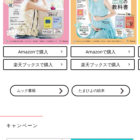
甘い菓子パンや砂糖入りシリアルを主食にすると血糖値がすぐ上
がってしまうので、白米など和食中心にするといいでしょう」
（瀧先生）
親が意識したいポジティブ志向
脳を育てるというと習い事や知育おもちゃを与える、などのイメ
Amazonで購入
Amazonで購入
ージもありますが、実はこのように親子の愛着形成、睡眠・食事
などの基本的な生活習慣がとても大事です。さらにこの成長の過
楽天ブックスで購入
楽天ブックスで購入
程で、脳を育てるために親が意識するといいのが“ポジティブ志
向”だと瀧先生は言います。
「ほめられると、さまざまな脳の領域に好影響が出ます。乳幼児
ムック書籍
たまひよの絵本
期はとくに、飽きっぽくて次々に興味を持つことが変わるもので
すが、脳にとって新しいことを始めるのはとてもいい刺激です。
子どもがやりたがること、楽しくできることをやらせてあげるこ
とが、知的好奇心を伸ばすことにつながります。
キャンペーン
結果に一喜一憂したり、人と比べたりはせず、がんばったプロセ
スや努力をほめてあげましょう。失敗したらまたチャレンジすれ