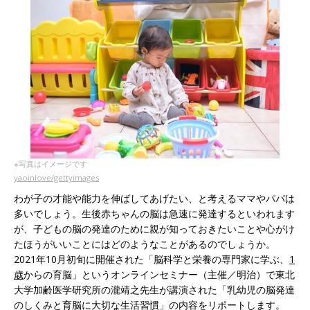
※写真はイメージです
yaoinlove/gettyimages
わが子の才能や能力を伸ばしてあげたい、と考えるママやパパは
多いでしょう。生後赤ちゃんの脳は急速に発達するといわれます
が、子どもの脳の発達のために親が知っておきたいことや心がけ
たほうがいいことにはどのようなことがあるのでしょうか。
2021年10月初旬に開催された「脳科学と栄養の専門家に学ぶ、
1
歳
からの育脳」というオンラインセミナー（主催／明治）で東北
大学加齢医学研究所の瀧靖之先生が講演された「乳幼児の脳発達
のしくみと育脳に大切な生活習慣」の内容をリポートします。