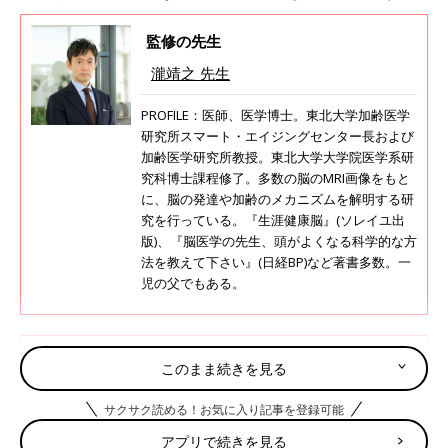
監修の先生
瀧靖之 先生
PROFILE：医師、医学博士。東北大学加齢医学
研究所スマート・エイジングセンター長および
加齢医学研究所教授。東北大学大学院医学系研
究科博士課程修了。多数の脳のMRI画像をもと
に、脳の発達や加齢のメカニズムを解明する研
究を行っている。『生涯健康脳』(ソレイユ出
版)、『脳医学の先生、頭がよくなる科学的な方
法を教えて下さい』(日経BP)など著書多数。一
児の父でもある。
あるものが不足すると取り返しのつかな
このまま続きを見る
い発達の遅れに⁉ 子どもの脳を育てる
ために伝えたいこと
赤ちゃんの脳は生まれてから劇的に発達し、6
サクサク読める！お気に入り記事を登録可能
才までに大人の約95%の重量になるといわれま
す。2021年10月初旬に行われた明治主催のオン
アプリで続きを見る