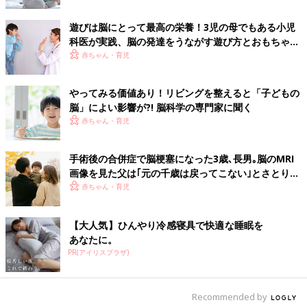
す。
遊びは脳にとって最高の栄養！3児の母でもある小児
「言葉だけでなく、表情やしぐさなどと合わせて、赤ちゃんに語
科医が実践、脳の発達をうながす遊び方とおもちゃ選
りかけてあげましょう。1才くらいからなら抱っこなどで愛着を
び
赤ちゃん・育児
感じさせてあげながら、さまざまな種類の読み聞かせをしてあげ
ると、言語の発達に非常にいい効果があります」（瀧先生）
やってみる価値あり！リビングを整えると「子どもの
脳」によい影響が?! 脳科学の専門家に聞く
【3】2才〜4才ころ 知的好奇心が育つ
赤ちゃん・育児
2才〜4才のころは知的好奇心が発達する時期。“なぜなぜ期”とい
われるように、子どもの興味関心が外の世界に広がり始め、自分
手術後の合併症で脳梗塞になった3歳､長男｡脳のMRI
と他者の区別ができてくるため、なんでこうなるんだろう？とい
画像を見た父は｢元の千歳は戻ってこない｣とさとり…
ろんなことを知りたがる時期なのだそうです。
夫婦で泣き続けた日々【クルーゾン症候群】
赤ちゃん・育児
「この知的好奇心を伸ばしてあげるには、図鑑や絵本などで外の
【大人気】ひんやり冷感寝具で快適な睡眠を
世界のものごとをたくさん見せてあげ、さらにその知識とリアル
あなたに。
な体験とを結びつけてあげることが大切です。
PR(アイリスプラザ)
たとえば、虫の図鑑を見て、実際に親子で虫取りをして遊ぶ、と
いったことを何度も繰り返すことで、知的好奇心が発達します。
Recommended by