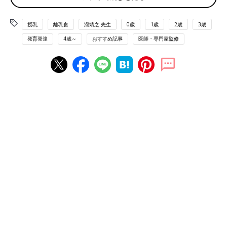
ラインセミナーで、予防・医療コンサルタント
の細川モモ先生は「乳幼児期の栄養が不足して
子どもの脳は後頭葉から育つ
授乳
離乳食
しまうと、取り返しのつかない発達の遅れをも
瀧靖之 先生
0歳
1歳
2歳
3歳
たらすこともある」と言います。
発育発達
4歳～
おすすめ記事
医師・専門家監修