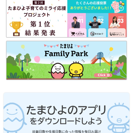
ばいいんだということを言葉や態度で示す。ポジティブな親の姿
勢は、脳を育てる大事なポイントだと思います」（瀧先生）
お話・監修／瀧靖之（たきやすゆき）先生
取材協力／明治 取材・文／早川奈緒子、ひよこクラブ編集部
最近増えている子どものある特徴。放っ
ておくと、脳の発達や歯並びに影響する
ことも【小児歯科医】
最近、お口がぽかんと開いて口呼吸になってい
る子どもが増えています。口呼吸がくせになっ
てしまうことは、あごの発達や「かむ力」にも
大きく影響するそうです。こどもと女性の歯科
クリニック院長 岡井有子先生に話を聞きまし
「乳幼児期にしっかり愛着形成ができ『自分は愛される存在なん
た。
だ』という自己肯定感が育つと、成長過程でさまざまなことに挑
戦していく原動力にもなる」と瀧先生は話します。脳を育てるに
は習い事などだけではなく、愛情たっぷりのスキンシップやコミ
ュニケーションが大切です。親も楽しみながら親子でいろんなこ
とにチャレンジしてみましょう。
※この記事は、2021年10月初旬に行われたオンラインセミナーの
講演内容をもとに執筆しています。
妊娠日数や生後日数に合った情報を毎日お届け