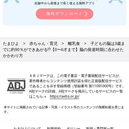
妊娠中から産後まで長く使える無料アプリ
無料ダウンロード
たまひよ
赤ちゃん・育児
離乳食
子どもの脳は3歳ま
でに約90％ができあがる⁉【0〜6才まで】脳の発達時期に合わせた
かかわり方
ＡＢＪマークは、この電子書店・電子書籍配信サービスが、
著作権者からコンテンツ使用許諾を得た正規版配信サービス
であることを示す登録商標（登録番号 第11091000号）です。
ABJマークの詳細、ABJマークを掲示しているサービスの一覧
はこちら→
https://aebs.or.jp/
本サイトに掲載されている記事・写真・イラスト等のコンテンツの無断転載を禁じま
す。
たまひよについて
利用規約
ポリシー
医師・専門家一覧