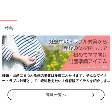
子どもも大人も、何かの能力を獲得するときには模倣をします。
アウトドアや、釣りやスポーツなど子どもに何か体験させてあげ
たいと思ったら、親が一緒にやって楽しんでいる姿を見せてあげ
ることがポイントです。模倣の力を借りて、好奇心を伸ばしまし
ょう」（瀧先生）
特集
【4】3〜5才ころ 運動領域の発達
この時期には運動領域がめざましく発達します。歩く、走る、跳
ぶなどの運動や、はさみを使う、楽器を演奏するなど指先の繊細
な動きもできるようになってくる時期です。
「この時期に有酸素運動をよく行うと、記憶にかかわる海馬（か
いば）という部分の成長が促進され、記憶力をアップさせます。
妊娠・出産にまつわる体の変化は多岐にわたります。そんなマイナ
たくさん体を動かすと、学業成績にもいい影響があるので、外遊
ートラブル対策として、絶対教えたい！保存版アイテムを紹介しま
びなどでよく運動をさせてあげるといいでしょう」（瀧先生）
す。
連載一覧へ
睡眠・食事は脳が育つために大切な生活習慣
脳が育つ土台となる愛着形成に加えて、幼児期には“睡眠”と“食