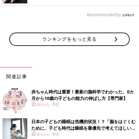
脳を育てるためには年齢や脳の成長に合わせたかかわり方を意識
することが大切です。0〜6才ごろまでの脳の発達時期に合わせた
Recommended by
子育てのヒントを、瀧先生は以下のように解説します。
【1】生後すぐ〜6カ月ころ 原始的な感覚領域が育つ
ランキングをもっと見る
ヒトの脳はまず、見る、聞く、ぬくもりを感じるなどの原始的な
感覚領域が発達します。親子の触れ合いで感覚領域を刺激するこ
とが、脳を育てるための大切な土台（どだい）になるそうです。
関連記事
「生後すぐから、やさしく語りかけられ、抱っこされ、おむつが
ぬれているなどの不快な感覚を取り除いてもらい、たっぷりの愛
情を注がれることで、子どもは親に深い信頼感を抱きます。この
赤ちゃん時代は重要！最新の脳科学でわかった、0カ
ような親子の愛着形成は非常に重要で、脳が育つ土台となりま
月から10歳の子どもの能力の伸ばし方【専門家】
す」（瀧先生）
赤ちゃん・育児
【2】生後6カ月〜2才ごろ 母国語を習得する
日本の子どもの睡眠は危機的状況！？「脳をはぐくむ
ために、子ども時代は睡眠を最優先で考えてほしい」
生後6カ月から2才ごろは母国語の獲得にかかわる領域が発達しま
【乳幼児睡眠コンサルタント】
赤ちゃん・育児