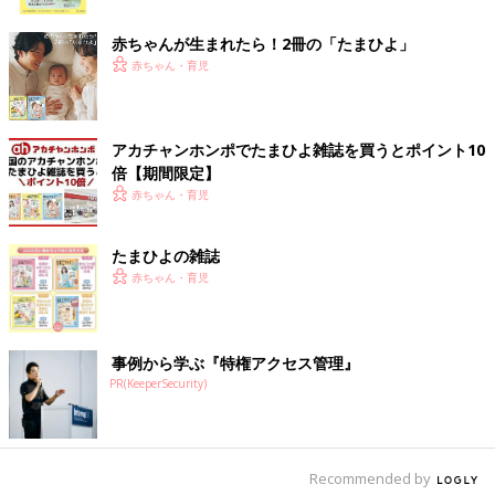
【新生児から3カ月ごろ】のポイント
ク
赤ちゃんが生まれたら！2冊の「たまひよ」
この時期は、まだ1日の流れに一貫性がない状態が続き、安定し
赤ちゃん・育児
た生活スケジュールの確立は難しい状態です。そのため、睡眠リ
ズムはまったく整いません。
日中、15分や30分程度眠って、すっきり起きてしまうこともあ
アカチャンホンポでたまひよ雑誌を買うとポイント10
倍【期間限定】
ります。「無理して1回にたくさん寝かせないと！」とあせる必
赤ちゃん・育児
要はありません。
赤ちゃんを寝かせるためのおすすめの方法は
たまひよの雑誌
赤ちゃん・育児
授乳
↓
おむつ替え
事例から学ぶ『特権アクセス管理』
↓
PR(KeeperSecurity)
おくるみスリーパー（※１）でしっかりスワドル（包む）する
↓
赤ちゃんを寝床に置く
Recommended by
の流れです。