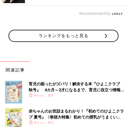
・日中の睡眠が1日１回になるのは…１歳２カ月～
1歳
６カ月ごろ
・昼寝がなくなってくるのは…一般的に３～４歳ごろ
Recommended by
※昼寝とは「朝寝・昼寝・夕寝」のことです
日中の活動時間（起きていられる時間）については、下記のリン
ランキングをもっと見る
クから月齢別の目安時間を紹介していますので、チェックしてみ
てください。
＜1日の活動・睡眠時間の目安＞
睡眠の土台 米国IPHI公認・乳幼児睡眠コンサルタント／愛波文
さん
関連記事
出典／ママと赤ちゃんのぐっすり本 画像提供／愛波文さん
育児の困ったがズバリ！解決する本『ひよこクラブ
秋号』 4カ月～2才になるまで、育児に役立つ情報が
月齢別の昼寝の特徴って？
いっぱい！
赤ちゃん・育児
赤ちゃんの月齢別に、昼寝の特徴＆スムーズに昼寝ができるよう
赤ちゃんのお世話まるわかり！『初めてのひよこクラ
になるために、ママやパパがしたいことを紹介します。
ブ 夏号』〈巻頭大特集〉初めての授乳がうまくい
く！ おっぱい・ミルクの基本と夏のトラブル 解決テ
赤ちゃん・育児