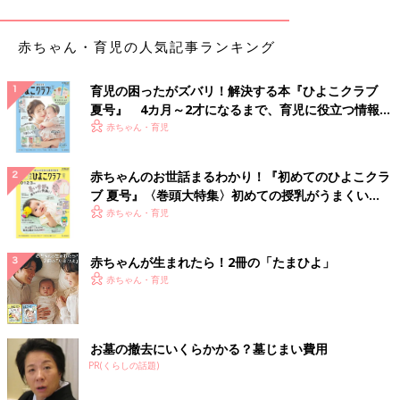
1時間おきの夜泣き→添い乳を繰り返していた
そうです。ただ、添い乳や添い寝は、場合によ
昼寝の回数は、赤ちゃんの成長と共に変化する
赤ちゃん・育児の人気記事ランキング
っては窒息の危険があるので、リスクを正しく
知り、安全な環境を整えることが大切。今回は
安全な添い乳を行うための具体的なポイントを
赤ちゃんの睡眠は月齢と共に変化していきます。睡眠の大まかな
育児の困ったがズバリ！解決する本『ひよこクラブ
愛波さんに教えてもらいました。
流れを知っておくと、急に赤ちゃんの睡眠の様子が変わっても、
夏号』 4カ月～2才になるまで、育児に役立つ情報が
戸惑いや不安をやわらげることができます。
いっぱい！
赤ちゃん・育児
睡眠の悩みは成長と共に、次々と出てくるため、知識があるかな
いかによって、子育てのハッピー度合いが変わってくるともいえ
赤ちゃんのお世話まるわかり！『初めてのひよこクラ
ます。
ブ 夏号』〈巻頭大特集〉初めての授乳がうまくい
く！ おっぱい・ミルクの基本と夏のトラブル 解決テ
赤ちゃん・育児
大まかな睡眠の流れを知っておく
ク
赤ちゃんが生まれたら！2冊の「たまひよ」
赤ちゃんの月齢によって、日中の昼寝の回数や、日中の活動時間
赤ちゃん・育児
（起きていられる時間）と睡眠時間は変わってきます。まずは流
れを確認しましょう。
お墓の撤去にいくらかかる？墓じまい費用
＜昼寝（※）の回数の目安＞
PR(くらしの話題)
・日中の睡眠が1日３回にまとまるのは…生後6カ月ごろ
・日中の睡眠が1日2回になるのは…生後9カ月ごろ