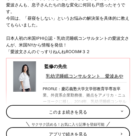
愛波さんも、息子さんたちの急な変化に何回も戸惑ったそうで
す。
今回は、「昼寝をしない」というお悩みの解決策を具体的に教え
てもらいました。
日本人初の米国IPHI公認・乳幼児睡眠コンサルタントの愛波文さ
んが、米国NYから情報を発信！
「愛波文さんのぐっすりねんねROOM#３２
監修の先生
乳幼児睡眠コンサルタント 愛波あや
PROFILE：慶応義塾大学文学部教育学専攻卒
業。外資系企業勤務後、拠点をアメリカ・ニュ
ーヨークに移し、2014年、乳幼児睡眠コンサル
タントとして日本人初の国際認定資格を取得。
このまま続きを見る
その後10年以上に渡る経験のもと、独自の愛波
メソッドを創始。科学的根拠に基づいた睡眠改
サクサク読める！お気に入り記事を登録可能
善法を提唱し、子どもの睡眠に関する悩みを解
決するために、オンラインや講演活動を通じて
アプリで続きを見る