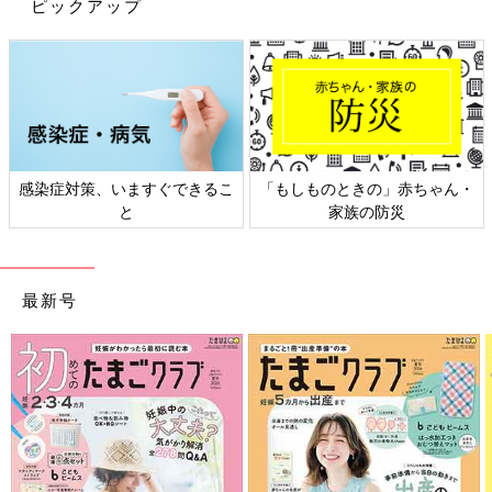
ーから腕を出すか、スリーパー(※２)を使用）を着させる
ピックアップ
↓
部屋を暗く、涼しく整える
↓
赤ちゃんを寝床に置く
の流れです。
昼寝時に、毎回一貫性を持って続けられる、短いねんねルーティ
感染症対策、いますぐできるこ
「もしものときの」赤ちゃん・
ンがあることが大切になる時期です。それぞれのご家庭で、毎日
と
家族の防災
続けやすいルーティンをつくりましょう。
（※２） 1歳ごろまで長く使えるスリーパーはこちら！
最新号
【6～７カ月ごろ】のポイント
昼寝は徐々に「朝寝」「昼寝」「夕寝」の３回になってくる時期
です。「急に、全然寝てくれない」と悩むママやパパも出てきま
すが、この時期は生活リズムをしっかりと整えていけば、それに
伴って昼寝のリズムも整ってきます。
大切なポイントは次の３つです。