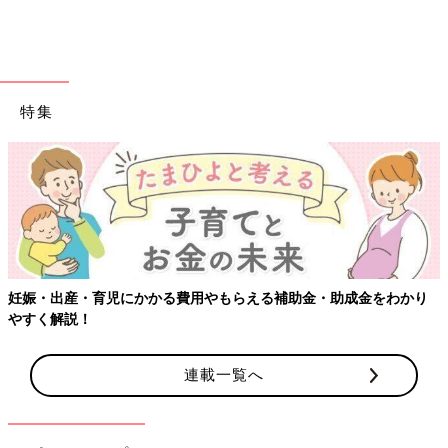
なかなか寝てくれない場合は、抱っこで寝かせても大丈夫です
よ。
（※１)新生児から寝返り後まで長く使えるおくるみスリーパーは
特集
こちら！
【4～5カ月ごろ】のポイント
この時期は、昼夜の区別がすでについています。そのため、昼寝
をさせるときも、夜の睡眠時と同様、部屋を暗くしてみましょ
う。
寝る前のおすすめの方法は
妊娠・出産・育児にかかる費用やもらえる補助金・助成金をわかり
やすく解説！
授乳
↓
連載一覧へ
絵本の読み聞かせをする
↓
おくるみスリーパー（寝返りをしている場合、おくるみスリーパ