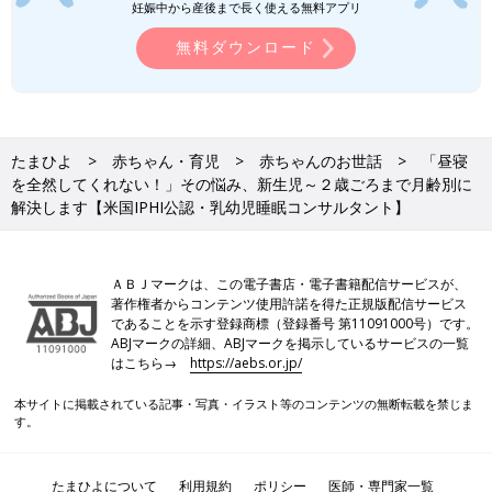
ふろのタイミングにグズグズして大変ということがあります。
妊娠中から産後まで長く使える無料アプリ
「朝寝」「昼寝」と、1日2回の昼寝を取れるよう、朝寝を調整し
無料ダウンロード
て様子を見てください。
【1歳2カ月から1歳6カ月ごろ】のポイント
昼寝が1日１回に減ってきます。ただ、まだむらはあり、1日2回
たまひよ
赤ちゃん・育児
赤ちゃんのお世話
「昼寝
「朝寝」と「昼寝」をする日もあれば、「昼寝」1回でもぐずら
を全然してくれない！」その悩み、新生児～２歳ごろまで月齢別に
ずに大丈夫な日も出てきます。
解決します【米国IPHI公認・乳幼児睡眠コンサルタント】
「朝寝」はするけど、2回目の「昼寝」はどうしても寝てくれな
いという場合、夕方に「ゆっくりタイム」を作ってあげましょ
う。「ゆっくりタイム」とは、絵本を読んだり、パズルをした
ＡＢＪマークは、この電子書店・電子書籍配信サービスが、
り、ベッドや布団の上でごろんとする時間のこと。この時間を設
著作権者からコンテンツ使用許諾を得た正規版配信サービス
であることを示す登録商標（登録番号 第11091000号）です。
けることにより、活動時間が長くて疲れてしまい、夕方以降にグ
ABJマークの詳細、ABJマークを掲示しているサービスの一覧
ズグズすることを減らせます。体を使ったダイナミックな遊びは
はこちら→
https://aebs.or.jp/
避けましょう。
本サイトに掲載されている記事・写真・イラスト等のコンテンツの無断転載を禁じま
【日中の睡眠を2回→1回に減らせるサイン４】
す。
１ 2回の昼寝中、1回は寝てもすぐ起きてしまう。または、まっ
たまひよについて
利用規約
ポリシー
医師・専門家一覧