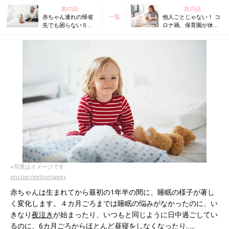
前の話
次の話
赤ちゃん連れの帰省
一覧
他人ごとじゃない！ コ
先でも困らない５つ
ロナ禍、保育園が休園
のねんねポイント！
でねんねトラブルが急
【米国IPHI公認・乳
増中【米国IPHI公認・
幼児睡眠コンサルタ
乳幼児睡眠コンサルタ
ント】
ント】
※写真はイメージです
encrier/gettyimages
赤ちゃんは生まれてから最初の1年半の間に、睡眠の様子が著し
く変化します。４カ月ごろまでは睡眠の悩みがなかったのに、い
きなり
夜泣き
が始まったり、いつもと同じように日中過ごしてい
るのに、6カ月ごろからほとんど昼寝をしなくなったり…。