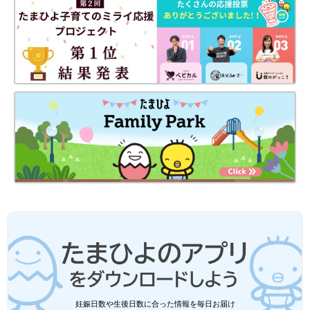
１ いつも通り「朝寝」の時間に寝かせようとしても寝てくれな
い
２ 「朝寝」と「昼寝」を、それぞれ1時間半～2時間ぐらいしっ
かりして機嫌がいい
３ 「夕寝」をしなくても、かんしゃくを起こすことがなく、機
嫌がいい
４ 「朝寝」のあと、昼寝までの活動時間（起きていられる時
間）が伸びている
上記の様子が見られたら、「夕寝」をなくしていきましょう。
【10カ月～1歳1カ月ごろ】のポイント
この時期は「朝寝」と「昼寝」と日中の昼寝が2回にまとまって
くる子が増えます。けれど、「1日1回しか寝てくれない」という
悩みを抱えるママやパパも実は多くいます。
「朝寝」を2時間しっかりして「昼寝」をしてくれない場合、
「朝寝」を1時間で起こし、「昼寝」をさせてあげましょう。
「朝寝」2時間だけだと、夕方に疲れすぎてしまい、離乳食とお
妊娠日数や生後日数に合った情報を毎日お届け