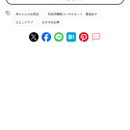
累計約10万人に
寝かしつけ
メソッドを伝授。お
くるみスリーパーや遮光シートの開発も行って
赤ちゃんのお世話
乳幼児睡眠コンサルタント 愛波あや
います。 二児の母。著書に『ママと赤ちゃんの
ぐっすり本』（講談社）、『マンガで読む ぐっ
ひよこクラブ
おすすめ記事
すり眠る赤ちゃんの寝かせ方』（主婦の友社）
がある。現在『忙しくても能力がどんどん引き
出される 子どものためのベスト睡眠』
（KADOKAWA）発売中。
■Home Page
■Instagram ＠aya_aiba
■Twitter
■YOUTUBE 愛波あや「赤ちゃんねんねの専門チ
ャンネル」
添い乳じゃないと寝ない…でもやめた
い！と悩むママへ。今日からできる実践
方法【米国IPHI公認・乳幼児睡眠コンサ
夜のねんね時や夜中の授乳時などは楽なので、
ルタント】
ついやってしまう“添い乳”。愛波さんも、長
男・次男と共に、添い乳の癖がついてしまい、