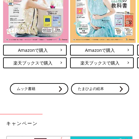
１ 朝起きたら朝日を浴びる
２ 日中に腹ばい遊びなど、体を使った遊びや運動をする
３ 夕寝は17・１８時以降になっても大丈夫
一方で、なかなか昼寝が3回にならないこともよくありますの
で、あせる必要はありません。でも、ねんね前のルーティンは毎
日続けることが大切です。
Amazonで購入
Amazonで購入
【8～９カ月ごろ】のポイント
楽天ブックスで購入
楽天ブックスで購入
この時期になると、「夕寝」がなくなり、「朝寝」と「昼寝」の
1日２回に減ってくる子も見られます。
ただ、8カ月中旬ぐらいから、日中に3回寝る日もあれば、「朝
ムック書籍
たまひよの絵本
寝」と「昼寝」の2回だけでも大丈夫な日が出てきたりします。
「朝寝」「昼寝」「夕寝」と、1日3回寝た日は就寝時刻が遅くな
り、「朝寝」「昼寝」の1日2回だけの日は、就寝時刻が早まりま
す。
キャンペーン
【日中の睡眠を3回→2回に減らせるサイン４】