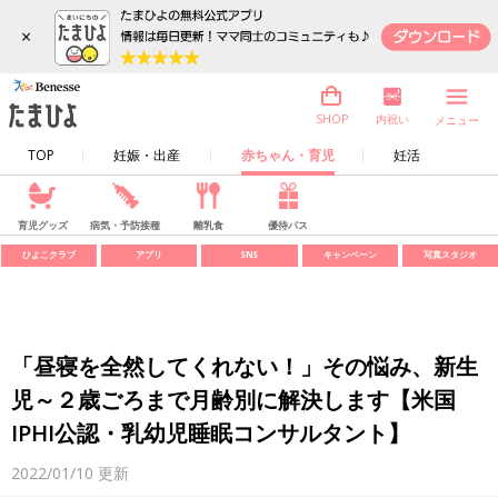
×
内祝い
SHOP
メニュー
TOP
妊娠・出産
赤ちゃん・育児
妊活
育児グッズ
病気・予防接種
離乳食
優待パス
ひよこクラブ
アプリ
SNS
キャンペーン
写真スタジオ
「昼寝を全然してくれない！」その悩み、新生
児～２歳ごろまで月齢別に解決します【米国
IPHI公認・乳幼児睡眠コンサルタント】
2022/01/10
更新