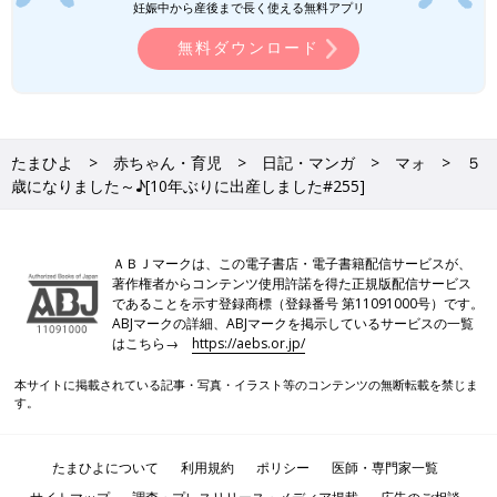
妊娠中から産後まで長く使える無料アプリ
無料ダウンロード
たまひよ
赤ちゃん・育児
日記・マンガ
マォ
５
歳になりました～♪[10年ぶりに出産しました#255]
ＡＢＪマークは、この電子書店・電子書籍配信サービスが、
著作権者からコンテンツ使用許諾を得た正規版配信サービス
であることを示す登録商標（登録番号 第11091000号）です。
ABJマークの詳細、ABJマークを掲示しているサービスの一覧
はこちら→
https://aebs.or.jp/
本サイトに掲載されている記事・写真・イラスト等のコンテンツの無断転載を禁じま
す。
たまひよについて
利用規約
ポリシー
医師・専門家一覧