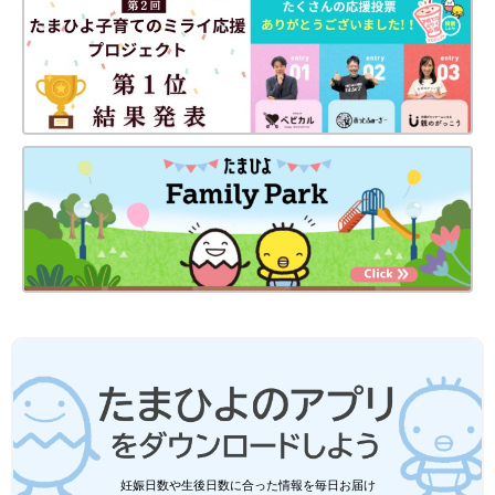
静岡の田舎町在住。
専門学生の長女、高校生の長男、そして10年ぶりに妊娠・出産し
た末っ子次女は、あっという間に幼稚園年長さんに！妊娠・育児
の記録を（
インスタグラム
）にて公開中。
●
Twitter／@maoppachi
●
webサイト／maoppachi
前の話
次の話
腰、やっちゃいまし
一覧
どうする？ダブル入学
た…。[10年ぶりに出
式[10年ぶりに出産しま
産しました#254]
した#256]
妊娠日数や生後日数に合った情報を毎日お届け