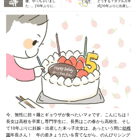
腰、やっちゃいまし
一覧
どうする？ダブル入学
た…。[10年ぶりに出
式[10年ぶりに出産しま
産しました#254]
した#256]
今、無性に担々麺とギョウザが食べたいマォです、こんにちは！
長女は高校を卒業し専門学生に、長男はこの春から高校生、そし
て10年ぶりに妊娠・出産した末っ子次女は、あっという間に
幼稚
園
年長さん！ 年の差きょうだいを育てながら、のんびりシング