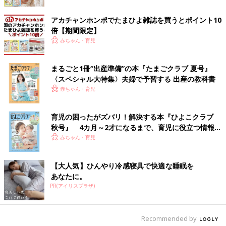
アカチャンホンポでたまひよ雑誌を買うとポイント10
倍【期間限定】
赤ちゃん・育児
まるごと1冊“出産準備”の本『たまごクラブ 夏号』
〈スペシャル大特集〉夫婦で予習する 出産の教科書
赤ちゃん・育児
育児の困ったがズバリ！解決する本『ひよこクラブ
秋号』 4カ月～2才になるまで、育児に役立つ情報が
いっぱい！
赤ちゃん・育児
【大人気】ひんやり冷感寝具で快適な睡眠を
あなたに。
PR(アイリスプラザ)
Recommended by