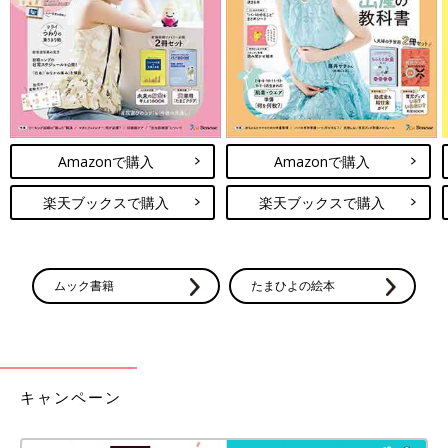
５歳になり、春休みが明けたら、次女は幼稚園年長さんになりま
す。
新型コロナウイルスの影響で行事がなくなったり、幼稚園自体が
お休みや登園自粛になってしまったりしていますが、幼稚園最後
の年なのでお友だちとたくさん遊んで楽しい思い出を作れたらい
いな♪
Amazonで購入
Amazonで購入
次回もお楽しみに～！
・
[10年ぶりに出産しました]記事一覧
楽天ブックスで購入
楽天ブックスで購入
・
たまひよONLINEの育児マンガ一覧はこちら
[マォ]
ムック書籍
たまひよの絵本
キャンペーン