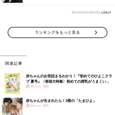
Recommended by
ランキングをもっと見る
関連記事
赤ちゃんのお世話まるわかり！『初めてのひよこクラ
ブ 夏号』〈巻頭大特集〉初めての授乳がうまくい
く！ おっぱい・ミルクの基本と夏のトラブル 解決テ
赤ちゃん・育児
ク
赤ちゃんが生まれたら！2冊の「たまひよ」
赤ちゃん・育児