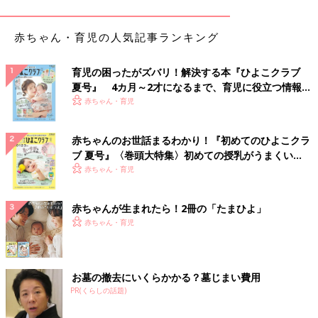
赤ちゃん・育児の人気記事ランキング
育児の困ったがズバリ！解決する本『ひよこクラブ
夏号』 4カ月～2才になるまで、育児に役立つ情報が
いっぱい！
赤ちゃん・育児
赤ちゃんのお世話まるわかり！『初めてのひよこクラ
ブ 夏号』〈巻頭大特集〉初めての授乳がうまくい
く！ おっぱい・ミルクの基本と夏のトラブル 解決テ
赤ちゃん・育児
ク
赤ちゃんが生まれたら！2冊の「たまひよ」
赤ちゃん・育児
お墓の撤去にいくらかかる？墓じまい費用
PR(くらしの話題)