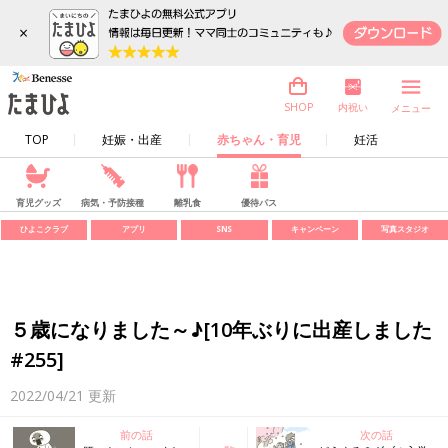
×
内祝い
SHOP
メニュー
TOP
妊娠・出産
赤ちゃん・育児
妊活
育児グッズ
病気・予防接種
離乳食
優待パス
ひよこクラブ
アプリ
SNS
キャンペーン
写真スタジオ
５歳になりました～♪[10年ぶりに出産しました
#255]
2022/04/21
更新
前の話
次の話