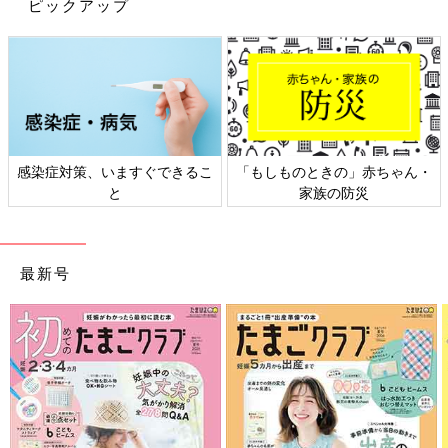
ピックアップ
園で会った見知らぬ親子にまで５歳アピールをしていました(笑)
そしてなぜかプレゼント＝クリスマスプレゼントだと思ってい
て、誕生日プレゼントもサンタさんがくれると勘違い。
「サンタさんはクリスマスだけだよ」「お誕生日はママたちがプ
レゼントをあげるんだよ」と説明したのですが、それでもまだク
リスマスのように朝起きたらプレゼントがあると思っていたので
す。
感染症対策、いますぐできるこ
「もしものときの」赤ちゃん・
それならばとプレゼントは手渡しではなく、誕生日前夜に
寝かし
と
家族の防災
つけ
てからイスの上に置いておいたのですが、これがまずかっ
た。
最新号
長女からのプレゼントについていた手紙を次女が読んでいて「お
たんじょうび、おめでとう。また、いっしょに、あそぼ…、え
っ！！さんたさんと！？」と、目を輝かせて喜んでしまったので
す。
次女よ、ごめん。それは長女からのプレゼントなのだ…(笑)
だいぶしっかりしてきたとはいえ、まだ５歳。
無邪気な勘違いがまだまだ可愛いですね(笑)