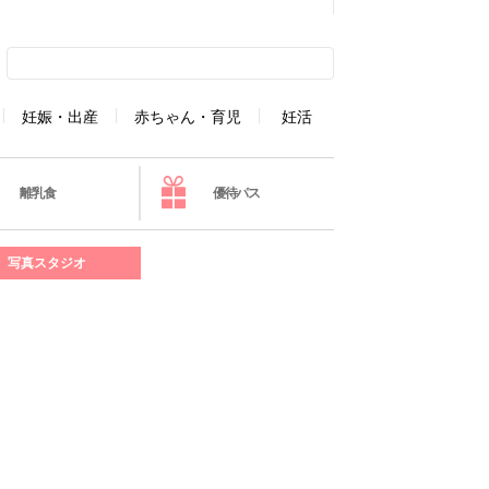
妊娠・出産
赤ちゃん・育児
妊活
離乳食
優待パス
写真スタジオ