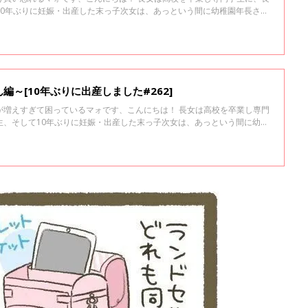
10年ぶりに妊娠・出産した末っ子次女は、あっという間に幼稚園年長さ
ながら、のんびりシングルマザー生活を楽しんでまーす♪
～[10年ぶりに出産しました#262]
が増えすぎて困っているマォです、こんにちは！ 長女は高校を卒業し専門
生、そして10年ぶりに妊娠・出産した末っ子次女は、あっという間に幼稚
いを育てながら、のんびりシングルマザー生活を楽しんでまーす♪