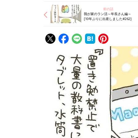
前の話
我が家のラン活～年長さん編～
[10年ぶりに出産しました#262]