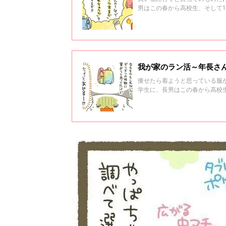
男はこの春から高校生、そして
ん！ 年の差きょうだいを育て
我が家のラン活～年長さん編
痩せたら着ようと思っている服
学生に、長男はこの春から高校
園年長さん！ 年の差きょうだ