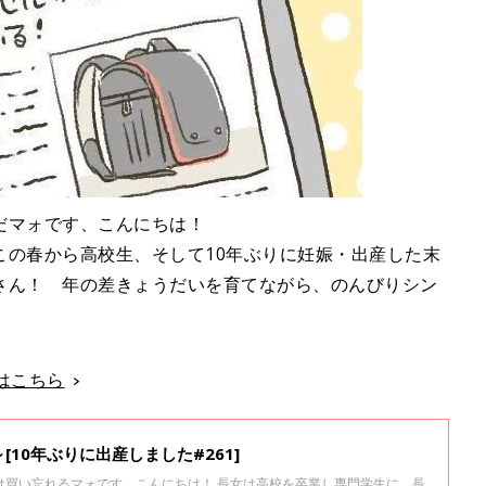
だマォです、こんにちは！
この春から高校生、そして10年ぶりに妊娠・出産した末
さん！ 年の差きょうだいを育てながら、のんびりシン
話はこちら
10年ぶりに出産しました#261]
け買い忘れるマォです、こんにちは！ 長女は高校を卒業し専門学生に、長