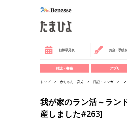
妊娠早見表
お金・手続
雑誌・書籍
アプリ
トップ
赤ちゃん・育児
日記・マンガ
マ
我が家のラン活～ランド
産しました#263]