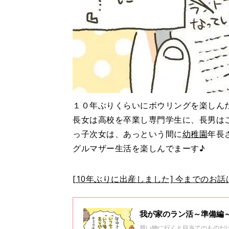
１０年ぶりくらいにボウリングを楽しん
長女は高校を卒業し専門学生に、長男は
っ子次女は、あっという間に
幼稚園
年長
グルマザー生活を楽しんでまーす♪
[10年ぶりに出産しました] 今までのお
我が家のラン活～準備編～[
買い物に行くと目当てのものだ