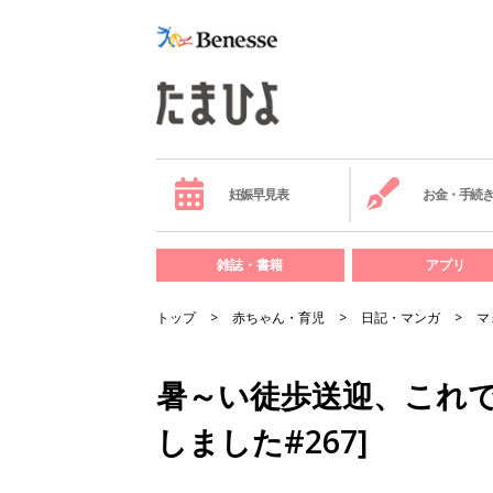
妊娠早見表
お金・手続
雑誌・書籍
アプリ
トップ
赤ちゃん・育児
日記・マンガ
マ
暑～い徒歩送迎、これで
しました#267]