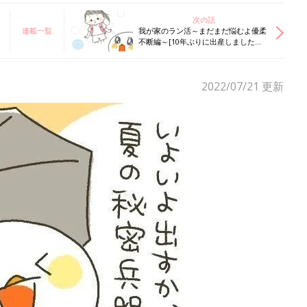
次の話
連載一覧
我が家のラン活～まだまだ悩むよ優柔
不断編～[10年ぶりに出産しました
#268]
2022/07/21
更新