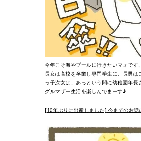
今年こそ海やプールに行きたいマォです
長女は高校を卒業し専門学生に、長男は
っ子次女は、あっという間に
幼稚園
年長
グルマザー生活を楽しんでまーす♪
[10年ぶりに出産しました] 今までのお