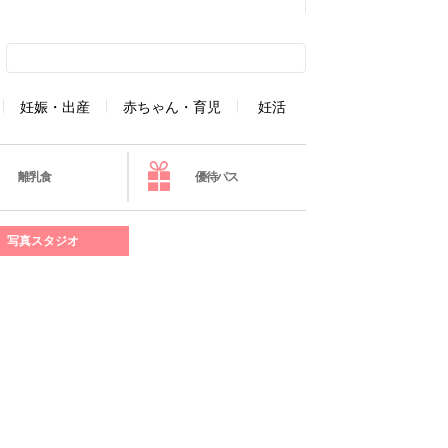
妊娠・出産
赤ちゃん・育児
妊活
離乳食
優待パス
写真スタジオ