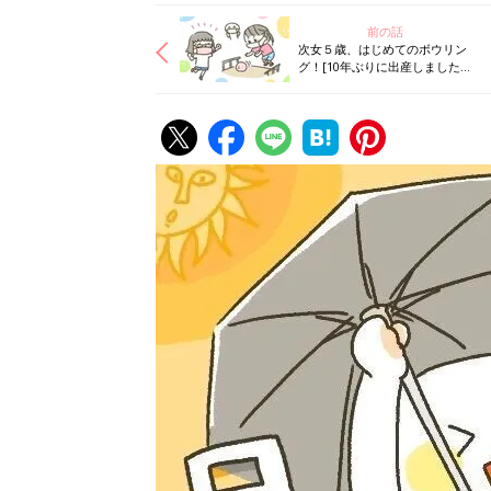
前の話
次女５歳、はじめてのボウリン
グ！[10年ぶりに出産しました
#266]