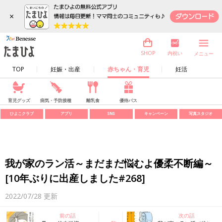
×
内祝い
SHOP
メニュー
TOP
妊娠・出産
赤ちゃん・育児
妊活
育児グッズ
病気・予防接種
離乳食
優待パス
ひよこクラブ
アプリ
SNS
キャンペーン
写真スタジオ
我が家のラン活～まだまだ悩むよ優柔不断編～
[10年ぶりに出産しました#268]
2022/07/28
更新
前の話
次の話