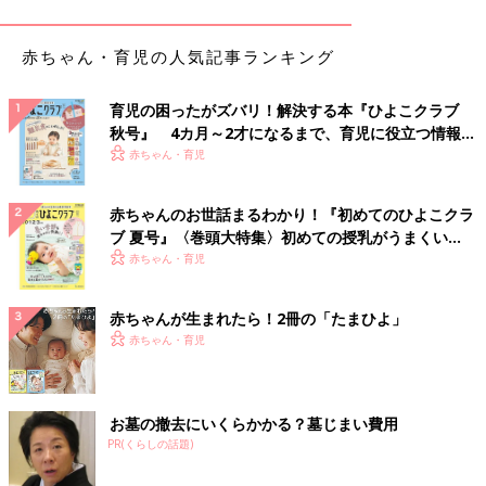
赤ちゃん・育児の人気記事ランキング
育児の困ったがズバリ！解決する本『ひよこクラブ
秋号』 4カ月～2才になるまで、育児に役立つ情報が
いっぱい！
赤ちゃん・育児
赤ちゃんのお世話まるわかり！『初めてのひよこクラ
ブ 夏号』〈巻頭大特集〉初めての授乳がうまくい
く！ おっぱい・ミルクの基本と夏のトラブル 解決テ
赤ちゃん・育児
ク
赤ちゃんが生まれたら！2冊の「たまひよ」
赤ちゃん・育児
お墓の撤去にいくらかかる？墓じまい費用
PR(くらしの話題)