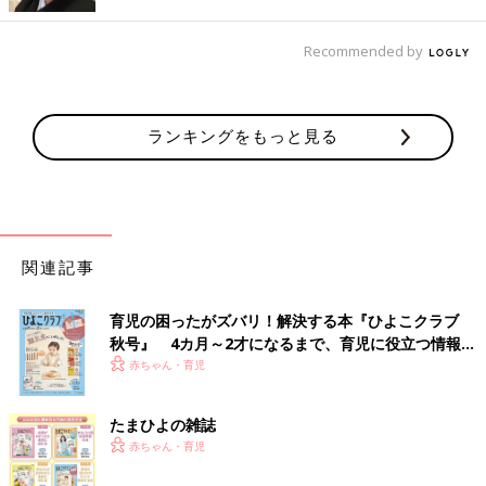
Recommended by
ランキングをもっと見る
関連記事
育児の困ったがズバリ！解決する本『ひよこクラブ
秋号』 4カ月～2才になるまで、育児に役立つ情報が
いっぱい！
赤ちゃん・育児
たまひよの雑誌
赤ちゃん・育児