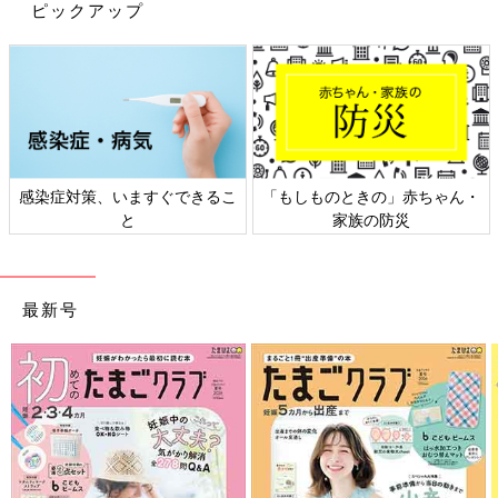
ピックアップ
来春入学予定の次女のランドセル、まだまだ悩んでおります！
(笑)
感染症対策、いますぐできるこ
「もしものときの」赤ちゃん・
第263話にてランドセルの中身はあまり重くないことが判明した
と
家族の防災
ため、それならお手頃価格のランドセルでいいかと思ったもの
の…
我が家のラン活～ランドセルの重さ編～
最新号
[10年ぶりに出産しました#263]
１０年ぶりくらいにボウリングを楽しんだマォ
です、こんにちは！ 長女は高校を卒業し専門学
生に、長男はこの春から高校生、そして10年ぶ
りに妊娠・出産した末っ子次女は、あっという
間に幼稚園年長さん！ 年の差きょうだいを育
『２万円前後で買えるランドセル』にも、いろいろなパターンが
てながら、のんびりシングルマザー生活を楽し
あるんですよ。
んでまーす♪