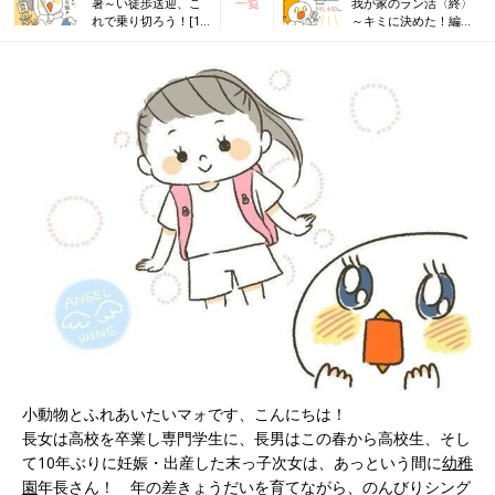
暑～い徒歩送迎、こ
一覧
我が家のラン活〈終〉
れで乗り切ろう！[10
～キミに決めた！編～
年ぶりに出産しまし
[10年ぶりに出産しまし
た#267]
た#269]
小動物とふれあいたいマォです、こんにちは！
長女は高校を卒業し専門学生に、長男はこの春から高校生、そし
て10年ぶりに妊娠・出産した末っ子次女は、あっという間に
幼稚
園
年長さん！ 年の差きょうだいを育てながら、のんびりシング