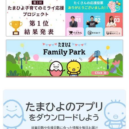
中古だけでなく、箱付きの未使用品もたくさん出品されていまし
た。
有名メーカーにしぼって検索すると、型落ちではあるけれどこち
らもなかなか安い♪
ただ古すぎてA4フラットファイル非対応だったりもしたので、
しっかりチェックが必要ですね。
そんな感じであちこちチェックしまくっていた私ですが…
実店舗で色々なメーカーのランドセルを一通り背負わせてみた
ら、ばっちりフィットするランドセルに出会ってしまったので
す。
別メーカーのチェストベルトに惹かれていたけれど、これならチ
ェストベルトが無くてもしっかりと背負える！ずり落ちない！
けれどやはり良いものはお値段もそれなりでして、早期割引でも
ちょっとお高い…。
帰宅してネットで調べてみたけれど、他メーカーに比べると値下
がりの幅も小さく、型落ちの出回りも少ない。秋冬のセールを待
っていたら、次女の希望カラーは売り切れてしまうかもしれな
い…。
妊娠日数や生後日数に合った情報を毎日お届け