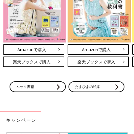
・元から低価格で販売しているもの。
・型落ち・アウトレットで安くなっている有名メーカーのもの。
・フリマアプリで売られているもの。
インスタなどSNSで話題になった１万円台で買えるランドセル
は、カラーバリエーションも豊富で、レビューも高評価が多く、
とても気になっていました。
Amazonで購入
Amazonで購入
昨年度リサーチを始めたころは、これが大本命だったくらいで
す。
楽天ブックスで購入
楽天ブックスで購入
ただ色々探してみると、有名メーカーのランドセルも型落ちなら
けっこうお手頃価格になっているんですよね。
元値が高いということは、それだけしっかりと作られているは
ムック書籍
たまひよの絵本
ず！
古すぎてA4フラットファイルが入らないサイズだとちょっと困
るけれど、数年以内のものなら大丈夫そう。
ということで、こちらもいくつかお気に入り登録してチェックし
ていました。
キャンペーン
そして、フリマアプリ！