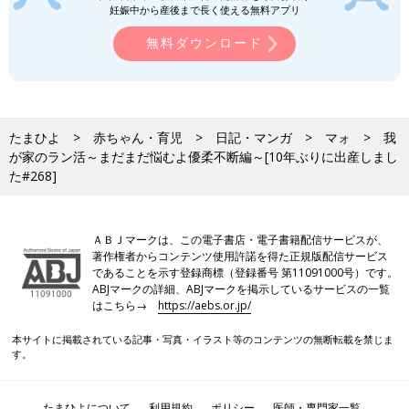
妊娠中から産後まで長く使える無料アプリ
このお気に入りメーカーを狙うか、それともお手頃価格のランド
セルで手を打つか！？
無料ダウンロード
うーん、どうしよう！！
次回もお楽しみに～！
我が家のラン活～年長さん編～[10年ぶ
たまひよ
赤ちゃん・育児
日記・マンガ
マォ
我
りに出産しました#262]
が家のラン活～まだまだ悩むよ優柔不断編～[10年ぶりに出産しまし
痩せたら着ようと思っている服が増えすぎて困
た#268]
っているマォです、こんにちは！ 長女は高校を
卒業し専門学生に、長男はこの春から高校生、
そして10年ぶりに妊娠・出産した末っ子次女
は、あっという間に幼稚園年長さん！ 年の差
ＡＢＪマークは、この電子書店・電子書籍配信サービスが、
・
[10年ぶりに出産しました]記事一覧
きょうだいを育てながら、のんびりシングルマ
著作権者からコンテンツ使用許諾を得た正規版配信サービス
ザー生活を楽しんでまーす♪
であることを示す登録商標（登録番号 第11091000号）です。
・
たまひよONLINEの育児マンガ一覧はこちら
ABJマークの詳細、ABJマークを掲示しているサービスの一覧
はこちら→
https://aebs.or.jp/
[マォ]
本サイトに掲載されている記事・写真・イラスト等のコンテンツの無断転載を禁じま
す。
たまひよについて
利用規約
ポリシー
医師・専門家一覧