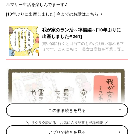
ルマザー生活を楽しんでまーす♪
[10年ぶりに出産しました] 今までのお話はこちら
我が家のラン活～準備編～[10年ぶりに
出産しました#261]
買い物に行くと目当てのものだけ買い忘れるマ
ォです、こんにちは！ 長女は高校を卒業し専門
学生に、長男はこの春から高校生、そして10年
ぶりに妊娠・出産した末っ子次女は、あっとい
う間に幼稚園年長さん！ 年の差きょうだいを
育てながら、のんびりシングルマザー生活を楽
しんでまーす♪
このまま続きを見る
サクサク読める！お気に入り記事を登録可能
アプリで続きを見る