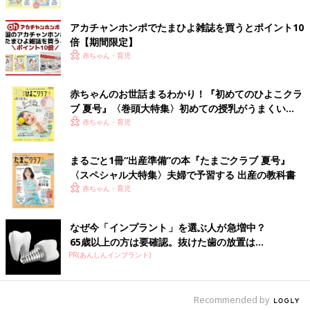
アカチャンホンポでたまひよ雑誌を買うとポイント10
倍【期間限定】
赤ちゃん・育児
赤ちゃんのお世話まるわかり！『初めてのひよこクラ
ブ 夏号』〈巻頭大特集〉初めての授乳がうまくい
く！ おっぱい・ミルクの基本と夏のトラブル 解決テ
赤ちゃん・育児
ク
まるごと1冊“出産準備”の本『たまごクラブ 夏号』
〈スペシャル大特集〉夫婦で予習する 出産の教科書
赤ちゃん・育児
なぜ今「インプラント」を選ぶ人が急増中？
65歳以上の方は要確認。抜けた歯の放置は...
PR(あんしんインプラント)
Recommended by