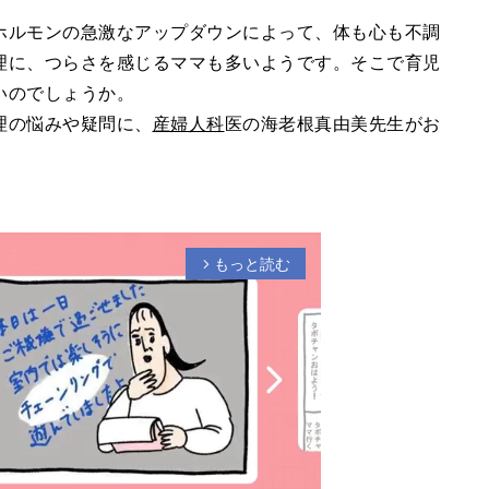
ホルモンの急激なアップダウンによって、体も心も不調
理に、つらさを感じるママも多いようです。そこで育児
いのでしょうか。
理の悩みや疑問に、
産婦人科
医の海老根真由美先生がお
もっと読む
arrow_forward_ios