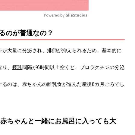
Powered by 
GliaStudios
るのが普通なの？
M
u
t
ンが大量に分泌され、排卵が抑えられるため、基本的に
e
なり、
授乳
間隔が6時間以上空くと、プロラクチンの分泌
。
するのは、赤ちゃんの離乳食が進んだ産後8カ月ごろでし
】赤ちゃんと一緒にお風呂に入っても大