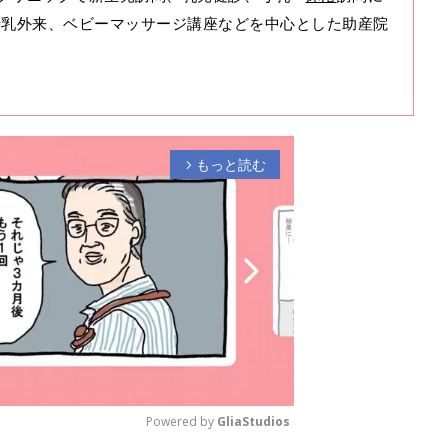
、母乳外来、ベビーマッサージ講座などを中心とした助産院
もっと読む
arrow_forward_ios
Powered by 
GliaStudios