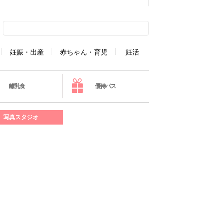
妊娠・出産
赤ちゃん・育児
妊活
離乳食
優待パス
写真スタジオ