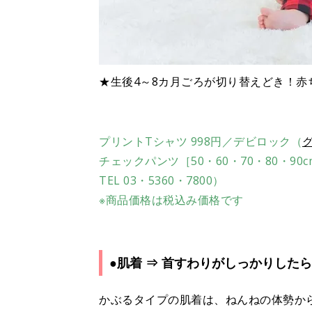
★生後4～8カ月ごろが切り替えどき！
プリントTシャツ 998円／デビロック（
グ
チェックパンツ［50・60・70・80・90cm
TEL 03・5360・7800）
※商品価格は税込み価格です
●肌着 ⇒ 首すわりがしっかりした
かぶるタイプの肌着は、ねんねの体勢か