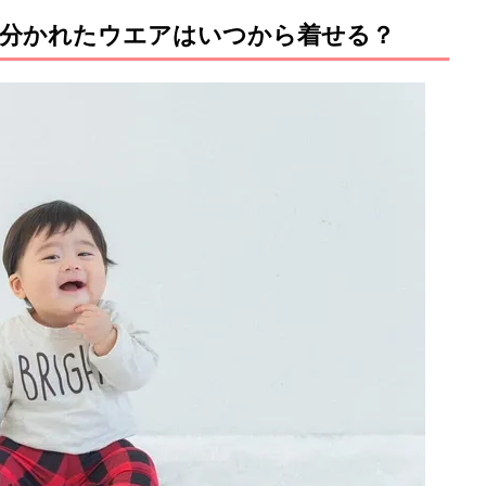
分かれたウエアはいつから着せる？
M
u
t
e