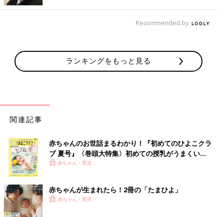
ボード」
Recommended by
ランキングをもっと見る
関連記事
赤ちゃんのお世話まるわかり！『初めてのひよこクラ
ブ 夏号』〈巻頭大特集〉初めての授乳がうまくい
く！ おっぱい・ミルクの基本と夏のトラブル 解決テ
赤ちゃん・育児
ク
赤ちゃんが生まれたら！2冊の「たまひよ」
赤ちゃん・育児