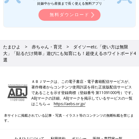
イントや遊び方のヒントなどを解説するのでぜ
妊娠中から産後まで長く使える無料アプリ
ひ参考にしてみてくださいね♪ ●小さいパーツ
今回は、子どもの遊びや知育に使えるホワイトボードを紹介しま
無料ダウンロード
は、誤飲にご注意ください。 ●対象年齢をご確
した。マグネットおもちゃやお絵かきなどで遊んだり、文字の練
認の上、遊んでください。
習や掲示板として使ったりと、用途を変えながら長く便利に使う
ことができる万能アイテムです！大きさや形状など様々なホワイ
トボードが販売されているので、使いたい場所や用途に合わせて
たまひよ
赤ちゃん・育児
ダイソーetc.「使い方は無限
ぴったりのホワイトボードを見つけて親子で楽しんでみてくださ
大」「貼るだけ簡単」遊びにも知育にも！超使えるホワイトボード4
いね！
選
(文・相葉)
相葉 摩美
ＡＢＪマークは、この電子書店・電子書籍配信サービスが、
保育一筋20数年。現在は小5・小1男児の子育てに奮闘しながら
著作権者からコンテンツ使用許諾を得た正規版配信サービス
であることを示す登録商標（登録番号 第11091000号）です。
パート保育士として小規模園に勤務し、かわいい乳児さんたちに
ABJマークの詳細、ABJマークを掲示しているサービスの一覧
癒される毎日。とにかくラクして暮らしたいという考えから、超
はこちら→
https://aebs.or.jp/
おおざっぱでズボラな性格ながら「整理収納アドバイザー2級」
を取得。自分も家族もスムーズに暮らせる収納を目指していま
本サイトに掲載されている記事・写真・イラスト等のコンテンツの無断転載を禁じま
す。
す！
●小さいパーツは、誤飲にご注意ください。
●記事内容でご紹介している投稿、リンク先は、削除される場合
たまひよについて
利用規約
ポリシー
医師・専門家一覧