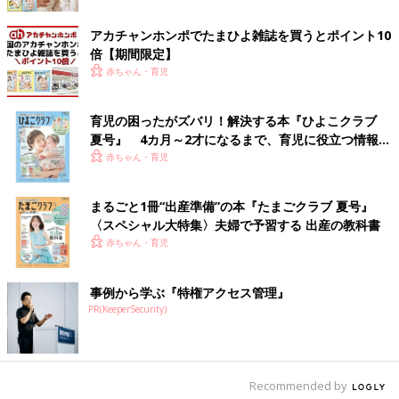
アカチャンホンポでたまひよ雑誌を買うとポイント10
倍【期間限定】
赤ちゃん・育児
出典：Instagramアカウント「mai_omma」
育児の困ったがズバリ！解決する本『ひよこクラブ
まいオンマさんが愛用しているのは、知育用として販売されてい
夏号』 4カ月～2才になるまで、育児に役立つ情報が
るケラッタの「知育ホワイトボード」です。場所を選ばずに遊べ
いっぱい！
赤ちゃん・育児
る自立式で、本棚やペンケース、収納スペースまで付いていて至
れり尽くせり！ペンケースにホワイトボードマーカーを入れてお
まるごと1冊“出産準備”の本『たまごクラブ 夏号』
けば、いつでもお絵かきが楽しめちゃいますね。大きくなったら
〈スペシャル大特集〉夫婦で予習する 出産の教科書
お支度ボードや予定の掲示スペースなどとして、長く使えそうで
赤ちゃん・育児
す！
事例から学ぶ『特権アクセス管理』
ホワイトボードシートなら壁に貼るだけ！
PR(KeeperSecurity)
Recommended by