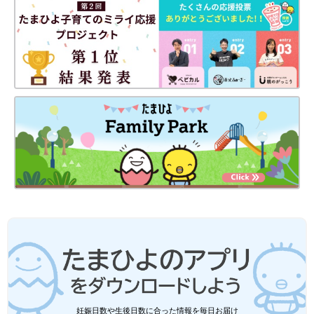
出典：Instagramアカウント「m.f_1005」
miiさんが購入した「マグカベ」というホワイトボードシート
は、水性ペンキで好きな色にペイントすることができるそう！は
さみやカッターで切れて加工も簡単なんだとか。miiさんはおま
まごと用の冷蔵庫に貼って使っています。本物の冷蔵庫のように
マグネットを付けられるので、おままごともさらに楽しくなりそ
う♪
セリア、キャンドゥ、ダイソーetc.「リ
アルに遊べる」「もっと揃えたい！」現
役保育士も推す！コスパ最強プチプラお
おままごとは、子どもの成長に欠かせない遊び
もちゃ4選
です。子どもは、おままごとを通して社会性を
学び、コミュニケーション能力を身に付けてい
きます。他にも想像力を高めたり言葉の発達を
促したりと、たくさんの効果が得られるんで
知育にお絵かき、おままごとにも使えるホワイトボ
す！今回は、プチプラで楽しめるおままごとア
ードは子育て世帯にぴったり！
イテムを紹介します。現役保育士がおすすめポ
妊娠日数や生後日数に合った情報を毎日お届け