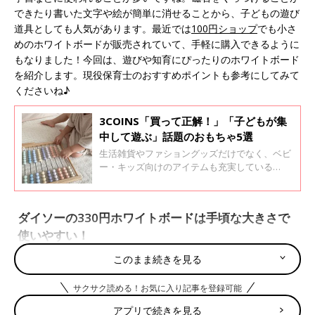
できたり書いた文字や絵が簡単に消せることから、子どもの遊び
道具としても人気があります。最近では
100円ショップ
でも小さ
めのホワイトボードが販売されていて、手軽に購入できるように
もなりました！今回は、遊びや知育にぴったりのホワイトボード
を紹介します。現役保育士のおすすめポイントも参考にしてみて
くださいね♪
3COINS「買って正解！」「子どもが集
中して遊ぶ」話題のおもちゃ5選
生活雑貨やファショングッズだけでなく、ベビ
ー・キッズ向けのアイテムも充実している
3COINS。今回はそんな3COINSの商品の中か
ら、SNSで話題のおもちゃをご紹介します！マ
マ絶賛のものばかりなので、ぜひチェックして
ダイソーの330円ホワイトボードは手頃な大きさで
みてくださいね。
使いやすい！
このまま続きを見る
サクサク読める！お気に入り記事を登録可能
アプリで続きを見る