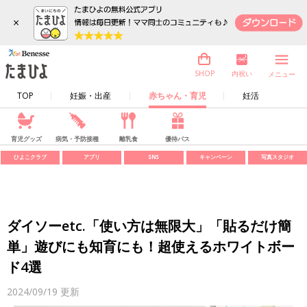
×
内祝い
SHOP
メニュー
TOP
妊娠・出産
赤ちゃん・育児
妊活
育児グッズ
病気・予防接種
離乳食
優待パス
ひよこクラブ
アプリ
SNS
キャンペーン
写真スタジオ
ダイソーetc.「使い方は無限大」「貼るだけ簡
単」遊びにも知育にも！超使えるホワイトボー
ド4選
2024/09/19
更新