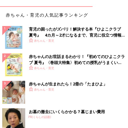
赤ちゃん・育児の人気記事ランキング
育児の困ったがズバリ！解決する本『ひよこクラブ
夏号』 4カ月～2才になるまで、育児に役立つ情報が
いっぱい！
赤ちゃん・育児
赤ちゃんのお世話まるわかり！『初めてのひよこクラ
ブ 夏号』〈巻頭大特集〉初めての授乳がうまくい
出典：Instagramアカウント「appi_kurashi」
く！ おっぱい・ミルクの基本と夏のトラブル 解決テ
赤ちゃん・育児
ク
ダイソーでもたくさんのホワイトボードが販売されています。あ
っぴさんが購入したのは34.5cm×46.5cmサイズで330円のもの。
赤ちゃんが生まれたら！2冊の「たまひよ」
同じくダイソーの両面マグネットシートをいろいろな形に切り分
赤ちゃん・育児
け、貼ったり外したりを楽しんでいるそうです。セリアのプッシ
ュピンを使えば賃貸でも壁に取り付けることができ、省スペース
で楽しめますよ！
お墓の撤去にいくらかかる？墓じまい費用
PR(くらしの話題)
自立式でどこでも遊べる！ケラッタ「知育ホワイト