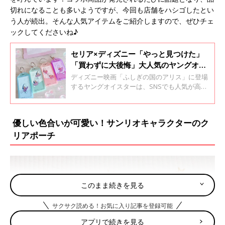
切れになることも多いようですが、今回も店舗をハシゴしたとい
う人が続出。そんな人気アイテムをご紹介しますので、ぜひチェ
ックしてくださいね♪
セリア×ディズニー「やっと見つけた」
「買わずに大後悔」大人気のヤングオイ
スターグッズ4選
ディズニー映画「ふしぎの国のアリス」に登場
するヤングオイスターは、SNSでも人気が高い
キャラクターのひとつ！そこで今回は、セリア
でゲットできるヤングオイスターグッズをご紹
介します。「可愛すぎる」と話題のアイテムば
優しい色合いが可愛い！サンリオキャラクターのク
かりなので、ぜひチェックしてみてください
リアポーチ
ね。
このまま続きを見る
サクサク読める！お気に入り記事を登録可能
アプリで続きを見る