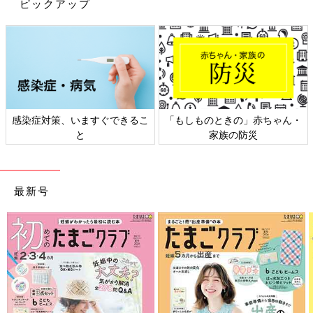
ピックアップ
の収納に適しているんだそうですよ♪ これは全部集めたくなりま
すね！
特別感が心をくすぐる♪ ハローキティのマスコット
感染症対策、いますぐできるこ
「もしものときの」赤ちゃん・
と
家族の防災
最新号
出典：Instagramアカウント「peach_pinkheart」