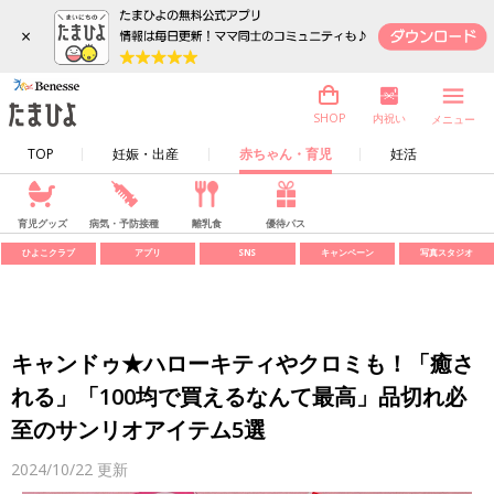
×
内祝い
SHOP
メニュー
TOP
妊娠・出産
赤ちゃん・育児
妊活
育児グッズ
病気・予防接種
離乳食
優待パス
ひよこクラブ
アプリ
SNS
キャンペーン
写真スタジオ
キャンドゥ★ハローキティやクロミも！「癒さ
れる」「100均で買えるなんて最高」品切れ必
至のサンリオアイテム5選
2024/10/22
更新