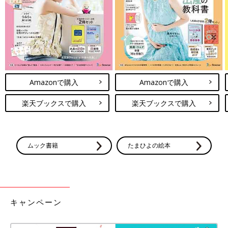
Meさんがゲットしたのは、ハローキティのマスコット。50周年
を記念したチャームがついており、特別感がありますよね！SNS
でも特に話題となっているアイテムで、購入報告がたくさん。こ
ちらは550円で販売されているようです。
セリア×サンリオ「こんな可愛いの反
則」「サンリオ好きは買うしかない」大
Amazonで購入
Amazonで購入
人気アイテム4選
幅広い年代から愛されているサンリオキャラク
ター。いろんなショップからコラボグッズが販
楽天ブックスで購入
楽天ブックスで購入
売されており、SNSでも注目を集めています。
そこで今回は、セリアでゲットできるサンリオ
グッズをご紹介！大人気のものばかりなので、
どのアイテムも、サンリオファンの心をくすぐる可愛いものばか
ぜひチェックしてみてくださいね。
りでしたよね！キャンドゥでは、ほかにもサンリオコラボのアイ
ムック書籍
たまひよの絵本
テムが多数販売されています。特に人気のものはすぐに品切れと
なってしまうので、早めにチェックしてくださいね♪
(文：今井あやか)
●記事内容でご紹介している投稿、リンク先は、削除される場合
があります。あらかじめご了承ください。
キャンペーン
●記事の内容は2024年10月の情報で、現在と異なる場合がありま
す。