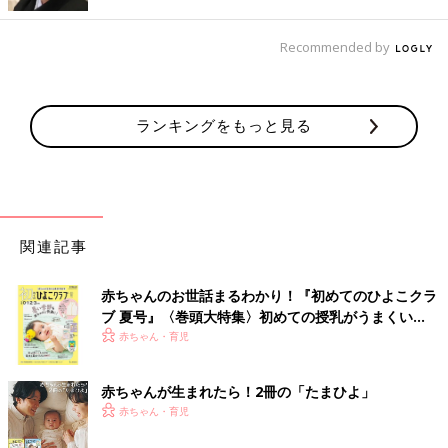
出典：Instagramアカウント「risa_.piano」
こちらはrisa_.pianoさんがおすすめする、マイメロディとウィッ
Recommended by
シュミーメルのミニフィギュア。コロンとしたフォルムがとても
可愛いですよね♪ 日常のなかに、ちょっとした癒しを取り入れら
れるとのこと◎
ランキングをもっと見る
小物類の持ち運びに便利！ハローキティのポーチ
関連記事
赤ちゃんのお世話まるわかり！『初めてのひよこクラ
ブ 夏号』〈巻頭大特集〉初めての授乳がうまくい
く！ おっぱい・ミルクの基本と夏のトラブル 解決テ
赤ちゃん・育児
ク
赤ちゃんが生まれたら！2冊の「たまひよ」
赤ちゃん・育児