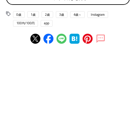
0歳
1歳
2歳
3歳
4歳～
Instagram
100均/100円
app
出典：Instagramアカウント「satchan.88」
さっちゃんさんがキャンドゥでゲットしたのは、こちらのポー
チ。ハローキティやクロミなど、5種類のポーチを購入したよう
です♪ 半透明になっているので、推しキャラのグッズを入れて持
ち歩くのも可愛いですね！
見てるだけで癒される♪ マイメロディとウィッシュ
ミーメルのミニフィギュア