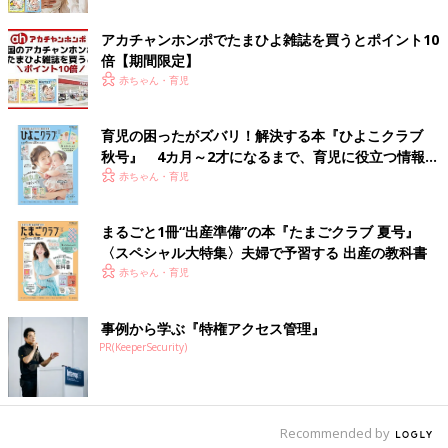
アカチャンホンポでたまひよ雑誌を買うとポイント10
倍【期間限定】
赤ちゃん・育児
育児の困ったがズバリ！解決する本『ひよこクラブ
秋号』 4カ月～2才になるまで、育児に役立つ情報が
出典：Instagramアカウント「chitty.111」
いっぱい！
赤ちゃん・育児
chitty.111さんがキャンドゥで発見したのは、ハローキティのポ
ーチ。ひらがなで書かれた「はろーきてぃ」のデザインが、なん
まるごと1冊“出産準備”の本『たまごクラブ 夏号』
ともいえない可愛さですよね！ちょっとしたお菓子やコスメな
〈スペシャル大特集〉夫婦で予習する 出産の教科書
ど、小物類の収納に活躍しそう♪
赤ちゃん・育児
どれも使い勝手抜群すぎる！ハローキティのケース
3種
事例から学ぶ『特権アクセス管理』
PR(KeeperSecurity)
Recommended by