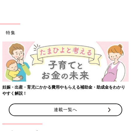
特集
妊娠・出産・育児にかかる費用やもらえる補助金・助成金をわかり
やすく解説！
出典：Instagramアカウント「198_0k」
198_0kさんが購入したのは、ハローキティのケース3種。「おく
連載一覧へ
すりケース」は、薬の管理がしやすいよう中身が4分割に。そし
て「ジュエルケース」はリングやネックレスを収納できるよう、
スポンジが入っているとのこと。「小物ケース」はヘアピンなど