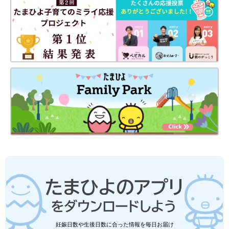
●記事内の価格はすべて税込み、2024年10月時点のものです。
キャンドゥ×ちいかわ「かわいすぎて大
興奮」「汗だくになりながら買った」毎
回大人気のコラボアイテム4選
「なんか小さくてかわいいやつ」でお馴染みの
「ちいかわ」。大人から子どもまで、幅広い年
代から愛されていますよね。そんな「ちいか
わ」がキャンドゥとのコラボアイテムを発売
し、話題を集めています！かわいいアイテムば
かりなので、ぜひチェックしてくださいね♪
セリア「新作も可愛すぎ」「やっと見つ
けた」話題のディズニーグッズ4選
セリアのディズニーグッズが可愛すぎるとSNS
で話題です！母子手帳などの収納に便利なファ
スナーケースや、ずっと使い続けたくなるほど
可愛いクリアコップなど、気になるものが勢ぞ
ろい♪ 使い勝手もよさそうなアイテムばかりな
100均/100円の記事一覧
ので、ぜひチェックしてみてくださいね。
妊娠日数や生後日数に合った情報を毎日お届け