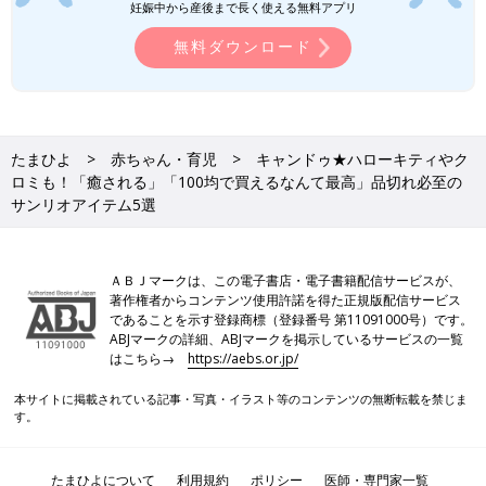
妊娠中から産後まで長く使える無料アプリ
無料ダウンロード
たまひよ
赤ちゃん・育児
キャンドゥ★ハローキティやク
ロミも！「癒される」「100均で買えるなんて最高」品切れ必至の
サンリオアイテム5選
ＡＢＪマークは、この電子書店・電子書籍配信サービスが、
著作権者からコンテンツ使用許諾を得た正規版配信サービス
であることを示す登録商標（登録番号 第11091000号）です。
ABJマークの詳細、ABJマークを掲示しているサービスの一覧
はこちら→
https://aebs.or.jp/
本サイトに掲載されている記事・写真・イラスト等のコンテンツの無断転載を禁じま
す。
たまひよについて
利用規約
ポリシー
医師・専門家一覧