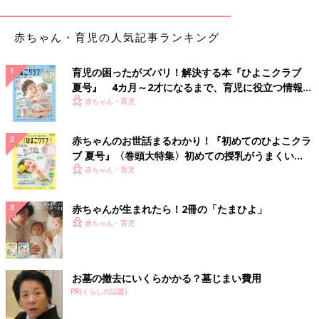
赤ちゃん・育児の人気記事ランキング
育児の困ったがズバリ！解決する本『ひよこクラブ
夏号』 4カ月～2才になるまで、育児に役立つ情報が
いっぱい！
赤ちゃん・育児
赤ちゃんのお世話まるわかり！『初めてのひよこクラ
ブ 夏号』〈巻頭大特集〉初めての授乳がうまくい
く！ おっぱい・ミルクの基本と夏のトラブル 解決テ
赤ちゃん・育児
ク
赤ちゃんが生まれたら！2冊の「たまひよ」
赤ちゃん・育児
お墓の撤去にいくらかかる？墓じまい費用
PR(くらしの話題)