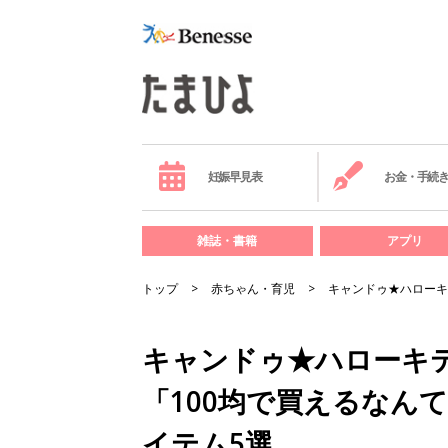
妊娠早見表
お金・手続
雑誌・書籍
アプリ
トップ
赤ちゃん・育児
キャンドゥ★ハローキ
キャンドゥ★ハローキ
「100均で買えるなん
イテム5選