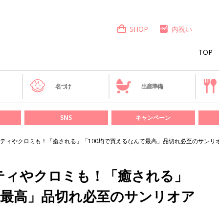
SHOP
内祝い
TOP
き
名づけ
出産準備
SNS
キャンペーン
ティやクロミも！「癒される」「100均で買えるなんて最高」品切れ必至のサンリ
ティやクロミも！「癒される」
て最高」品切れ必至のサンリオア