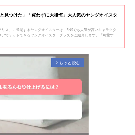
っと見つけた」「買わずに大後悔」大人気のヤングオイスタ
アリス」に登場するヤングオイスターは、SNSでも人気が高いキャラクタ
リアでゲットできるヤングオイスターグッズをご紹介します。「可愛すぎ
ので、ぜひチェックしてみてくださいね。
もっと読む
arrow_forward_ios