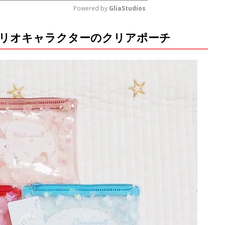
Powered by 
GliaStudios
リオキャラクターのクリアポーチ
M
u
t
e