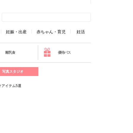
妊娠・出産
赤ちゃん・育児
妊活
離乳食
優待パス
写真スタジオ
オアイテム5選