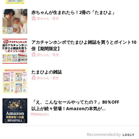
ク
赤ちゃんが生まれたら！2冊の「たまひよ」
赤ちゃん・育児
アカチャンホンポでたまひよ雑誌を買うとポイント10
倍【期間限定】
赤ちゃん・育児
出典：Instagramアカウント「_yu_ko.a.r.02」
yukoさんのおすすめは丸いミニおにぎりが一度に6個作れるタイ
プ。たくさん食べたい子や、きょうだいの分を作る場合などにも
たまひよの雑誌
便利です！ご飯を入れてふりふりするだけなので、子どもと一緒
赤ちゃん・育児
に作るのも楽しいですね。
あけにくいミニゼリーにはケチャップケースがぴっ
「え、こんなセールやってたの？」80％OFF
たり！
以上が続々登場！Amazonの本気が...
PR(Amazon)
Recommended by