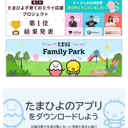
だけ。小さい子でも簡単に開け閉めできるのでおすすめです！
セリア「楽しすぎるぎギミックに大興
奮」「親子でテンション上がっちゃう」
大人気のおもちゃ5選
便利でおしゃれなアイテムがそろうことから、
SNSでも話題になることが多いセリア。今回は
そんなセリアの商品の中から、大人気のおもち
ゃをご紹介します。楽しそうなものばかりなの
で、ぜひチェックしてみてくださいね♪
子どもの食べやすさを意識してさらに楽しいお弁当
タイムを♪
今回は、子どものお弁当に便利なアイテムを紹介しました。普通
の食事とは違ってさまざまなスタイルで食べることがあるお弁当
は、子どもにとっては大人が思う以上に食べにくいもの。ひとく
ちで食べられるものや手づかみで食べてもOKなものなど、子ど
もが食べやすいようにしてあげると、さらにおいしく楽しくお弁
当を食べることができますよ！
(文・相葉)
相葉 摩美
妊娠日数や生後日数に合った情報を毎日お届け