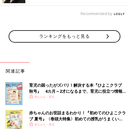
Recommended by
ランキングをもっと見る
関連記事
育児の困ったがズバリ！解決する本『ひよこクラブ
秋号』 4カ月～2才になるまで、育児に役立つ情報が
いっぱい！
赤ちゃん・育児
赤ちゃんのお世話まるわかり！『初めてのひよこクラ
ブ 夏号』〈巻頭大特集〉初めての授乳がうまくい
く！ おっぱい・ミルクの基本と夏のトラブル 解決テ
赤ちゃん・育児