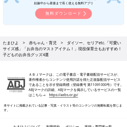
妊娠中から産後まで長く使える無料アプリ
保育一筋20数年。現在は小5・小1男児の子育てに奮闘しながら
無料ダウンロード
パート保育士として小規模園に勤務し、かわいい乳児さんたちに
癒される毎日。とにかくラクして暮らしたいという考えから、超
おおざっぱでズボラな性格ながら「整理収納アドバイザー2級」
を取得。自分も家族もスムーズに暮らせる収納を目指していま
す！
たまひよ
赤ちゃん・育児
ダイソー、セリアetc.「可愛い
サイズ感」「お弁当のマストアイテム！」現役保育士もおすすめ！
●記事内容でご紹介している投稿、リンク先は、削除される場合
子どものお弁当グッズ4選
があります。あらかじめご了承ください。
●記事の内容は2024年9月の情報で、現在と異なる場合がありま
す。
ＡＢＪマークは、この電子書店・電子書籍配信サービスが、
著作権者からコンテンツ使用許諾を得た正規版配信サービス
キャンドゥ「これだけでハロウィン感が
であることを示す登録商標（登録番号 第11091000号）です。
出せる」「一目ぼれした」品切れ注意の
ABJマークの詳細、ABJマークを掲示しているサービスの一覧
ハロウィングッズ4選
秋のイベントとしてもはや定番のハロウィン！
はこちら→
https://aebs.or.jp/
そろそろハロウィン支度を…と思っている人は
多いのではないでしょうか？そこで今回は、キ
本サイトに掲載されている記事・写真・イラスト等のコンテンツの無断転載を禁じま
す。
ャンドゥでゲットできるおすすめのハロウィン
グッズをご紹介します♪
キャンドゥ「大当たりだった」「遊びな
たまひよについて
利用規約
ポリシー
医師・専門家一覧