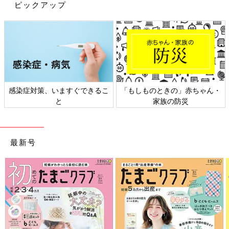
ピックアップ
感染症対策、いますぐできるこ
「もしものときの」赤ちゃん・
と
家族の防災
出典：Instagramアカウント「asomama_ikuji」
お弁当のデザートとしても人気のカップゼリーですが、ふたをう
最新号
まくあけられなくて困ってしまう子も。そこであそママさんが見
つけたのが、セリアのケチャップケースです。カップゼリーがち
ょうど入るサイズ感で、子どもでも簡単にあけられます！ふたは
取り外せないので落としたりなくしたりする心配がないのも嬉し
いポイントです。
ありそうでなかった!? Citron（シトロン）のふたが
外れないお弁当箱は開け閉めしやすい！