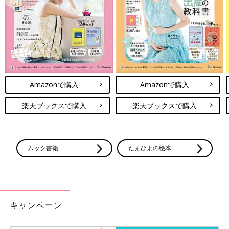
Amazonで購入
Amazonで購入
楽天ブックスで購入
楽天ブックスで購入
ムック書籍
たまひよの絵本
出典：Instagramアカウント「2o17i219」
お弁当箱の開け閉めのしやすさも、子どもにとっては重要なポイ
キャンペーン
ントです。totomiさんが愛用しているCitron（シトロン）のお弁
当箱はふたの片側が外れないようになっていて、ロックも一か所