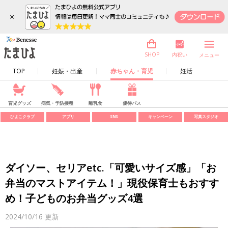
×
内祝い
SHOP
メニュー
TOP
妊娠・出産
赤ちゃん・育児
妊活
育児グッズ
病気・予防接種
離乳食
優待パス
ひよこクラブ
アプリ
SNS
キャンペーン
写真スタジオ
ダイソー、セリアetc.「可愛いサイズ感」「お
弁当のマストアイテム！」現役保育士もおすす
め！子どものお弁当グッズ4選
2024/10/16
更新