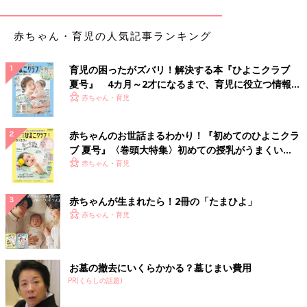
赤ちゃん・育児の人気記事ランキング
育児の困ったがズバリ！解決する本『ひよこクラブ
夏号』 4カ月～2才になるまで、育児に役立つ情報が
出典：Instagramアカウント「rei_tall_mama」
いっぱい！
赤ちゃん・育児
ダイソーのおにぎりメーカーは、ミニサイズの三角おにぎりが一
度に3個作れます。遠足などではテーブルのない所で食べるケー
赤ちゃんのお世話まるわかり！『初めてのひよこクラ
スもありますよね。小さめのおにぎりは食べやすいのでおすすめ
ブ 夏号』〈巻頭大特集〉初めての授乳がうまくい
です！
く！ おっぱい・ミルクの基本と夏のトラブル 解決テ
赤ちゃん・育児
ク
丸おにぎりが6個同時に作れるタイプも！
赤ちゃんが生まれたら！2冊の「たまひよ」
赤ちゃん・育児
お墓の撤去にいくらかかる？墓じまい費用
PR(くらしの話題)