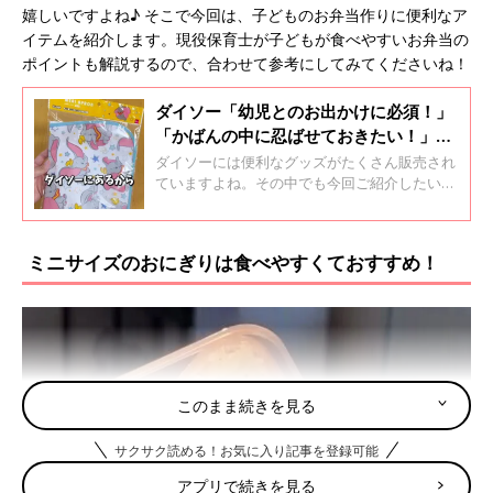
嬉しいですよね♪ そこで今回は、子どものお弁当作りに便利なア
イテムを紹介します。現役保育士が子どもが食べやすいお弁当の
ポイントも解説するので、合わせて参考にしてみてくださいね！
ダイソー「幼児とのお出かけに必須！」
「かばんの中に忍ばせておきたい！」超
お役立ちグッズ4選
ダイソーには便利なグッズがたくさん販売され
ていますよね。その中でも今回ご紹介したいの
は、幼児とのお出かけにあると役立つアイテ
ム！お手頃価格で買えて、しかも超便利なもの
ばかりなんです♪ かばんの中に忍ばせておくと
ミニサイズのおにぎりは食べやすくておすすめ！
助かるので、ぜひぜひ参考にしてみてくださ
い。
このまま続きを見る
サクサク読める！お気に入り記事を登録可能
アプリで続きを見る