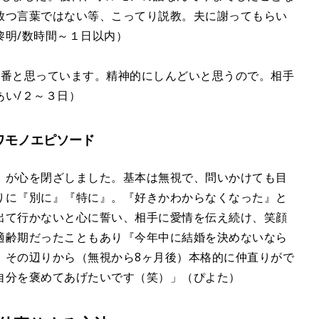
放つ言葉ではない等、こってり説教。夫に謝ってもらい
黎明/数時間～１日以内）
1番と思っています。精神的にしんどいと思うので。相手
あい/２～３日）
ワモノエピソード
）が心を閉ざしました。基本は無視で、問いかけても目
りに『別に』『特に』。『好きかわからなくなった』と
出て行かないと心に誓い、相手に愛情を伝え続け、笑顔
適齢期だったこともあり『今年中に結婚を決めないなら
。その辺りから（無視から8ヶ月後）本格的に仲直りがで
自分を褒めてあげたいです（笑）」（ぴよた）