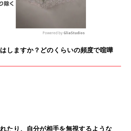
Powered by 
GliaStudios
喧嘩はしますか？どのくらいの頻度で喧嘩
M
u
t
e
視されたり、自分が相手を無視するような