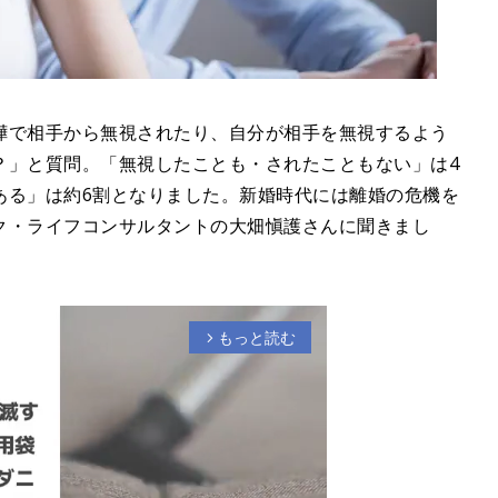
嘩で相手から無視されたり、自分が相手を無視するよう
？」と質問。「無視したことも・されたこともない」は4
ある」は約6割となりました。新婚時代には離婚の危機を
ク・ライフコンサルタントの大畑愼護さんに聞きまし
もっと読む
arrow_forward_ios