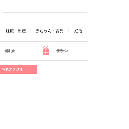
妊娠・出産
赤ちゃん・育児
妊活
離乳食
優待パス
写真スタジオ