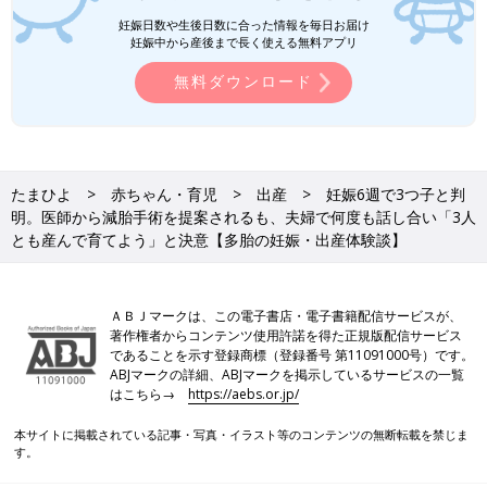
ととなりました。MFICUは分娩室、診察室、ナースステーション
妊娠日数や生後日数に合った情報を毎日お届け
も目の前で万が一のことがあったときにとても安心できる環境で
妊娠中から産後まで長く使える無料アプリ
したが、基本部屋から出てはいけないのとシャワーもNG。身体
無料ダウンロード
は拭くのみでした。
最初の大部屋で入院仲間に恵まれましたし、移動すると生活が制
限されるため、自分的にはもうMFICUに行くのか…早いな…と正
直、思いましたが、子どもたちの命がいちばんですし、自分の一
たまひよ
赤ちゃん・育児
出産
妊娠6週で3つ子と判
存で決められるものでもないので、ただただ指示に従うのみでし
明。医師から減胎手術を提案されるも、夫婦で何度も話し合い「3人
た。
とも産んで育てよう」と決意【多胎の妊娠・出産体験談】
手術室で、夫に手を握られながら、迎えた帝王切開
ＡＢＪマークは、この電子書店・電子書籍配信サービスが、
著作権者からコンテンツ使用許諾を得た正規版配信サービス
であることを示す登録商標（登録番号 第11091000号）です。
ABJマークの詳細、ABJマークを掲示しているサービスの一覧
はこちら→
https://aebs.or.jp/
本サイトに掲載されている記事・写真・イラスト等のコンテンツの無断転載を禁じま
す。