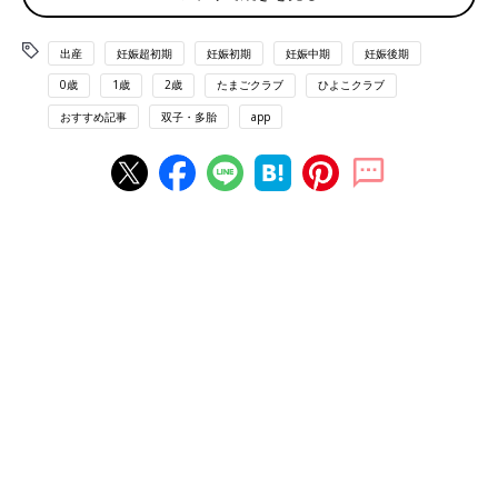
んなに大きく！みんな大好きなママとギュッ！
――妊娠がわかったときの状況を教えてください。
出産
妊娠超初期
妊娠初期
妊娠中期
妊娠後期
0歳
1歳
2歳
たまごクラブ
ひよこクラブ
佳奈さん（以下敬称略） 妊娠したのは、結婚2年目。もともと
私が20代のときに多嚢胞性卵巣症候群（たのうほうせいらんそう
おすすめ記事
双子・多胎
app
しょうこうぐん）と診断されており、その影響で妊娠しにくい体
質なんです。そのため、当時診察してもらった医師から「妊娠を
希望するのであれば、すぐ病院へ」と言われていたので、結婚後
すぐに不妊治療をスタートしました。
――妊娠がわかったときはどんな気持ちでしたか？
佳奈 ずっと子どもが授かれるか不安が大きかったので、妊娠で
きたことがとにかくうれしかったです。3つ子とわかったのは、5
週目の初めての超音波検査のとき。医師から「胎嚢（たいのう）
が3つ見える」と言われました。ただし「中の1つしか卵黄嚢（ら
んおうのう）が見えてなくて、ほか2つは空っぽかもしれないか
ら、また次回確認をしましょう」と。
そのとき、私自身も袋が3つあることを目視で確認したのです