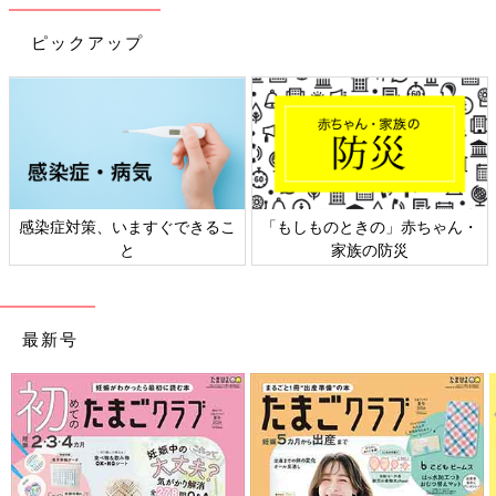
しました。
ピックアップ
妊娠24週まで仕事を継続！28週から管理入院に
感染症対策、いますぐできるこ
「もしものときの」赤ちゃん・
と
家族の防災
最新号
「出産前日の写真です。この前の日に生まれてくるわが子へ手紙を書きました。何
だか込み上げてくるものがあって不思議な気持ちに」（佳奈さん）