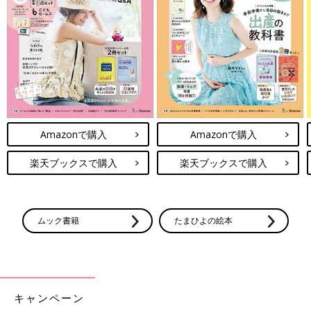
――妊娠してから、お仕事はどうしていたんですか？
佳奈 メーカーの会社員として働いているのですが、ちょうどコ
ロナ下でリモートが推奨されている時期だったので、主に在宅で
仕事をしていました。
――リモートとはいえ、3つ子妊娠でいろいろ症状もあるのにと
ても大変だったのではありませんか？
Amazonで購入
Amazonで購入
佳奈 大変でしたね。ただ、本当に体調が悪いときは仕事を休ん
でいましたし、ほかにも午前中だけ仕事をして午後は休んだり、
楽天ブックスで購入
楽天ブックスで購入
出社のときはタクシーを使って行ったり。なんとかこなしていま
した。
産休
に入ったのは妊娠24週からです。当時、すでに腹囲は
100cm前後で、はたから見れば臨月の妊婦さんに見えたと思いま
す。
ムック書籍
たまひよの絵本
思い返すと、いろいろ症状はありつつも妊娠経過自体はよいほう
だったのかな。入院前は切迫
早産
（せっぱくそうざん）や自宅安
静を言い渡されたりもせず、気晴らしに近所を歩くなどもしてい
ました。最後のほうはすぐに疲れるので、少し歩いては休む、ま
キャンペーン