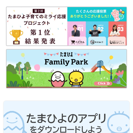
るでおばあちゃんのような動きでしたけど（笑）。
――管理入院はいつからしましたか？
佳奈 管理入院は妊娠28週からです。直前に夫の誕生日があった
のでどうしてもこの日は家にいたいと先生に伝えていたら、かな
えてくださり「パパのお誕生日会も終わったことだし、入院しま
すかね」と。先生、夫の誕生日のことをカルテに書いていたよう
です（笑）。
当時、子宮口はかろうじて閉じていたらしく、先生からは「ま
ぁ、よくもっているほうだよ」と言われました。ただ、いちばん
下にいた二男が骨盤に頭を突っ込んで下がってきていて、子宮頸
管（しきゅうけいかん）も短めになっているとのことで、入院に
なったんです。
――管理入院中のことを教えてください。
佳奈 最初は大部屋に入院し、いずれMFICU（母体胎児集中治療
室）に移ることが決まっていたのですが、医師の「もう少しこま
かく診ていこう」との判断で入院4日目にはMFICUに移動するこ