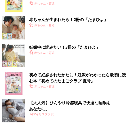
く！ おっぱい・ミルクの基本と夏のトラブル 解決テ
赤ちゃん・育児
ク
赤ちゃんが生まれたら！2冊の「たまひよ」
赤ちゃん・育児
「生後６カ月（修正４カ月）のハーフバースデーの写真です。ちょうどこの日、長
女が寝返りを成功させました」（佳奈さん）
――健診や出産は現在も住んでいる東京で？
妊娠中に読みたい！3冊の「たまひよ」
佳奈 はい。実家が都内から新幹線で1時間半くらいのところ
赤ちゃん・育児
で、最初はそっちに戻ることも考えたのですが、仕事もありまし
たし、何かあったときにすぐ病院に駆けつけられるほうがいいと
思い、こちらの病院で出産することに決めました。
初めて妊娠されたかたに！妊娠がわかったら最初に読
む本『初めてのたまごクラブ 夏号』
――妊娠生活で大変だったことは？
赤ちゃん・育児
佳奈 初期は
つわり
に悩まされました。妊娠した直後から、胃腸
のあたりがモヤモヤし出して、しばらくしたら何を食べても吐く
【大人気】ひんやり冷感寝具で快適な睡眠を
あなたに。
ようになってしまったんです。その影響で4kgほど体重も減って
PR(アイリスプラザ)
しまいました。なんとか入院はせずに済みましたが、あと1kg減
ったら入院だよと言われるような状態でしたね。