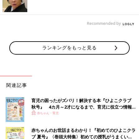
てくれたのに、減らすのってどうなのかと…。そんなふうに思っ
たんです。もちろん、それは1つの選択肢で否定するわけではな
いですし、それぞれの家族の選択があると思うのですが…。
夫からも「（減らす）選択はしないでしょ、佳奈は3人産むつも
Recommended by
りでしょう」と言われて。そうだなと。そのまま3つ子の妊娠を
継続することを決めました。
ランキングをもっと見る
初期はつわり、後期は息苦しさや肋骨の痛みに悩ま
され…
関連記事
育児の困ったがズバリ！解決する本『ひよこクラブ
秋号』 4カ月～2才になるまで、育児に役立つ情報が
いっぱい！
赤ちゃん・育児
赤ちゃんのお世話まるわかり！『初めてのひよこクラ
ブ 夏号』〈巻頭大特集〉初めての授乳がうまくい