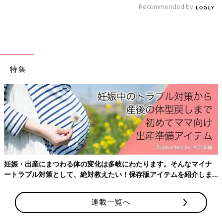
Recommended by
――吐くタイプのつわりはつわりの中でも本当に大変ですよね。
佳奈 ええ。食べたいという気持ちはあったので、何かしら口に
入れるのですが、結局吐いてしまうことが多くて…。ただ、不思
議なことにオレンジジュースはダメだけど、りんごジュースはい
けたり、（胃に負担のかかりそうな）牛丼はなぜか食べられた
特集
り…。そういうことがありましたね。
体調がよくなってきたのは、妊娠5〜6カ月のころ。でも、戌（い
ぬ）の日のお参りをしたときはまだギリギリで、なんとかお参り
を乗りきりました。
――後半は後半で、おなかが大きくなってくることに伴う不調が
あったのでは？
妊娠・出産にまつわる体の変化は多岐にわたります。そんなマイナ
佳奈 はい。おなかの赤ちゃんによる圧迫で横になると息苦しさ
ートラブル対策として、絶対教えたい！保存版アイテムを紹介しま
がありました。肋骨（ろっこつ）のあたりが痛む肋間（ろっか
す。
ん）神経痛にもなってしまって、ずっと痛くて、寝られなく
連載一覧へ
て…。出産前の管理入院中もリクライニングしてみたり、腰にク
ッションを入れてみたり、抱き枕を使ってみたり…。いろいろ試