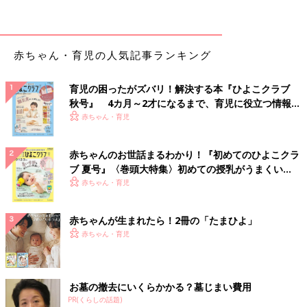
が、実際にもらった超音波検査の写真は卵黄嚢が見える1つの胎
嚢の写真のみ。なので、報告した夫も半信半疑。私自身も何が起
きたか、まだよくわかっていない状態で。だけど、次の診察まで
に「3つ子だったらどうする？」という話は何度も夫婦間でしま
赤ちゃん・育児の人気記事ランキング
した。
育児の困ったがズバリ！解決する本『ひよこクラブ
――そのあとすぐに3つ子だと確定したのですか？
秋号』 4カ月～2才になるまで、育児に役立つ情報が
いっぱい！
赤ちゃん・育児
佳奈 はい。翌週の妊娠6週の超音波検査で3つの心拍を確認し、
3つ子妊娠が確定となりました。そのときは「やっぱり3つ子だっ
赤ちゃんのお世話まるわかり！『初めてのひよこクラ
た！」と。不妊治療の先生はとても現実的な方で「3つ子を育て
ブ 夏号』〈巻頭大特集〉初めての授乳がうまくい
ていくのは本当に大変だから、よくパパや家族と相談して考え
く！ おっぱい・ミルクの基本と夏のトラブル 解決テ
赤ちゃん・育児
て」と言われて。だから、喜ぶよりも考えさせられた感じでした
ク
ね。
赤ちゃんが生まれたら！2冊の「たまひよ」
――多胎だと減胎手術（子宮内の
胎児
の数を減らすこと）をすす
赤ちゃん・育児
められることもあると聞きます。
佳奈 私も1つの選択肢として医師から提案されました。ただ、
お墓の撤去にいくらかかる？墓じまい費用
不妊治療をしていた間、本当につらかったし、せっかく3人が来
PR(くらしの話題)