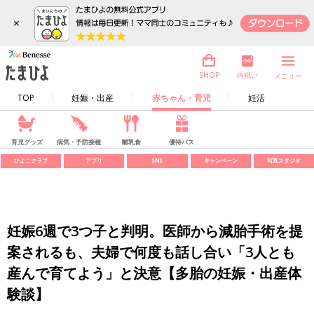
×
内祝い
SHOP
メニュー
TOP
妊娠・出産
赤ちゃん・育児
妊活
育児グッズ
病気・予防接種
離乳食
優待パス
ひよこクラブ
アプリ
SNS
キャンペーン
写真スタジオ
妊娠6週で3つ子と判明。医師から減胎手術を提
案されるも、夫婦で何度も話し合い「3人とも
産んで育てよう」と決意【多胎の妊娠・出産体
験談】