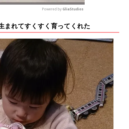
Powered by 
GliaStudios
生まれてすくすく育ってくれた
M
u
t
e