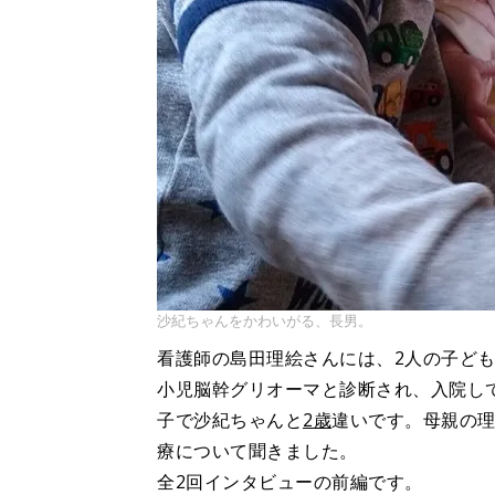
沙紀ちゃんをかわいがる、長男。
看護師の島田理絵さんには、2人の子ども
小児脳幹グリオーマと診断され、入院し
子で沙紀ちゃんと
2歳
違いです。母親の
療について聞きました。
全2回インタビューの前編です。