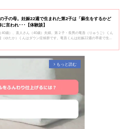
の子の母。妊娠22週で生まれた第2子は「蘇生をするかど
に言われ･･･【体験談】
40歳）、直人さん（40歳）夫婦。第２子・長男の竜吾（りゅうご）くん
貴（ゆたか）くんはダウン症候群です。竜吾くんは妊娠22週の早産で生ま
障害がある可能性が高い。蘇生するかどうか決めてください」と言われま
を大切に育てたい」と出産を決めたそうです。
もっと読む
arrow_forward_ios