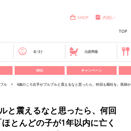
SHOP
内祝い
TOP
き
名づけ
出産準備
SNS
キャンペーン
ブル
4歳のころ右手がプルプルと震えるなと思ったら、何回も嘔吐を。医師か
プルと震えるなと思ったら、何回
「ほとんどの子が1年以内に亡く