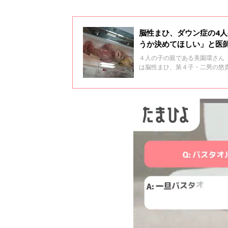
脳性まひ、ダウン症の4人
うか決めてほしい」と医師
４人の子の親である美園環さん（
は脳性まひ、第４子・二男の悠
れました。出産前、医師から「
した。それでも夫婦で「この子