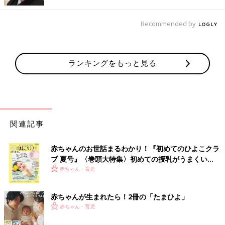
Recommended by
出典：Instagramアカウント「maaaai0111」
こちらの親子コーデも素敵です。モノトーンで、ラインの入った
ランキングをもっと見る
アイテムを身につけた、かっこいいおそろいコーデ♪ 家族でのお
洋服を決めるときは、まずはMAIさんがご自身のアイテムを決め
て、お子さんのを決め、旦那さんがそれを見て合わせてきてくれ
るんだそう！とっても仲良しですよね。
関連記事
同じ色味のTシャツと白のパンツを合わせた親子コ
ーデ♪
赤ちゃんのお世話まるわかり！『初めてのひよこクラ
ブ 夏号』〈巻頭大特集〉初めての授乳がうまくい
く！ おっぱい・ミルクの基本と夏のトラブル 解決テ
赤ちゃん・育児
ク
赤ちゃんが生まれたら！2冊の「たまひよ」
赤ちゃん・育児