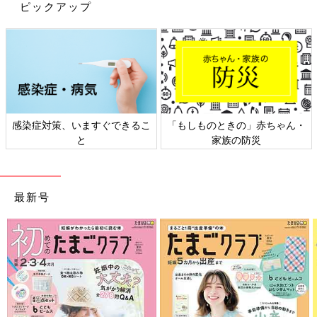
ピックアップ
感染症対策、いますぐできるこ
「もしものときの」赤ちゃん・
と
家族の防災
出典：Instagramアカウント「meguc217」
me
gu
miさんは、黒のニット帽でリンクコーデを♪ コーデの中に
1点でも同じアイテムがあると、グッと仲良し感が出て素敵です
最新号
よね。お洋服はそれぞれ好きなアイテムを着て、帽子やシューズ
などを合わせても◎。お子さんの帽子が、うさ耳になっているの
も可愛いですね！
ブルー×ホワイト縛りの爽やかなリンクコーデ