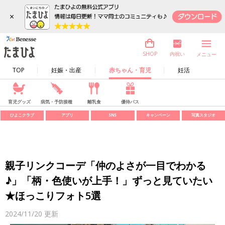
×
内祝い
SHOP
メニュー
TOP
妊娠・出産
赤ちゃん・育児
妊活
育児グッズ
病気・予防接種
離乳食
優待パス
ひよこクラブ
アプリ
SNS
キャンペーン
写真スタジオ
親子リンクコーデ「仲のよさが一目でわかる
♪」「柄・色使いが上手！」ずっと見ていたい
★ほっこりフォト5選
2024/11/20
更新