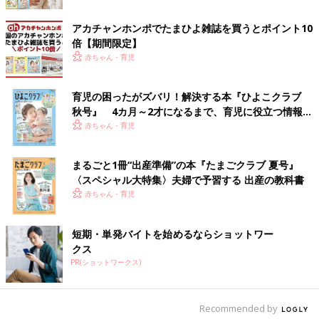
アカチャンホンポでたまひよ雑誌を買うとポイント10
倍【期間限定】
赤ちゃん・育児
育児の困ったがズバリ！解決する本『ひよこクラブ
秋号』 4カ月～2才になるまで、育児に役立つ情報が
いっぱい！
赤ちゃん・育児
まるごと1冊“出産準備”の本『たまごクラブ 夏号』
〈スペシャル大特集〉夫婦で予習する 出産の教科書
赤ちゃん・育児
短期・単発バイトを始めるならショットワー
クス
PR(ショットワークス)
出典：Instagramアカウント「chice_11」
ちけさんは、同じ色味のTシャツと白のパンツを合わせたコーデ
Recommended by
を。久しぶりにお子さんと2人でのおそろいコーデを楽しんだそ