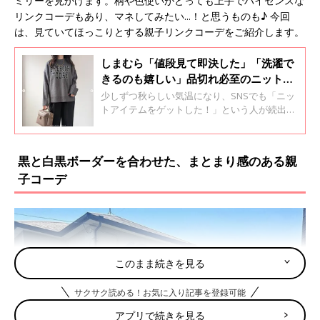
ミリーを見かけます。柄や色使いがとっても上手でハイセンスな
リンクコーデもあり、マネしてみたい...！と思うものも♪ 今回
は、見ていてほっこりとする親子リンクコーデをご紹介します。
しまむら「値段見て即決した」「洗濯で
きるのも嬉しい」品切れ必至のニットア
イテム4選
少しずつ秋らしい気温になり、SNSでも「ニッ
トアイテムをゲットした！」という人が続出。
そこで今回は、プチプラブランドのしまむらで
販売されている、話題のニットアイテムをご紹
介します。ぜひチェックしてくださいね♪
黒と白黒ボーダーを合わせた、まとまり感のある親
子コーデ
このまま続きを見る
サクサク読める！お気に入り記事を登録可能
アプリで続きを見る