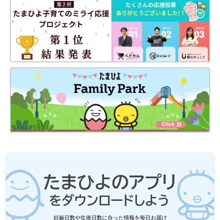
出典：Instagramアカウント「__3344g__」
SAORIさんは、こちらのリンクコーデを。ブルー×ホワイト縛り
でまとめたそうで、爽やかな印象ですよね。アイテムは違って
も、2色でまとまり感を出しているハイセンスコーデ！これはマ
ネしたくなりますね♪
しまむら、バースデイetc.「保育園着に
最適」「今すぐゲットして！」元子ども
服販売員ライターが選ぶ！ヘビロテ確実
肌寒い日が増え、トレーナーが大活躍する季節
の裏毛トレーナー5選
になってきましたね。トレーナーは保育園着な
ど、デイリーで使いやすいアイテムなので、数
枚はゲットしておきたいもの。そこで今回は、
キッズに嬉しい「裏毛トレーナー」を集めまし
ご紹介した親子リンクコーデは、どの写真も素敵でしたね！同じ
た！さらに元子ども服販売員ライターが、商品
アイテムでまとめたり、色や柄でまとめたりと、家族が仲良く見
の魅力やおすすめコーデについてもお伝えしま
えるのがおそろいコーデの良いところ♪ ぜひこの秋冬も、好きな
す♪
お洋服でリンクコーデを楽しんでみてください。
(文・水川ちさ)
妊娠日数や生後日数に合った情報を毎日お届け
●記事内容でご紹介している投稿、リンク先は、削除される場合