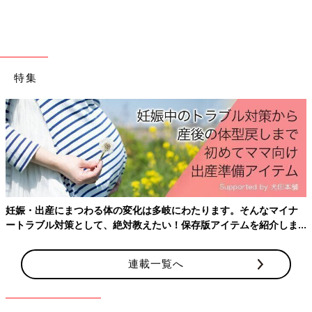
う。最近もう一人お子さんが産まれたそうで、今後は3人での親
子コーデやきょうだいコーデをするのも楽しみとのこと。見てい
てほっこりするお写真ですね♪
黒のニット帽を合わせた、シンプルリンクコーデ！
特集
妊娠・出産にまつわる体の変化は多岐にわたります。そんなマイナ
ートラブル対策として、絶対教えたい！保存版アイテムを紹介しま
す。
連載一覧へ