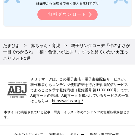
妊娠中から産後まで長く使える無料アプリ
があります。あらかじめご了承ください。
●記事の内容は2024年10月の情報で、現在と異なる場合がありま
無料ダウンロード
す。
ユニクロ・しまむらも！「秋の冷え対策
に」「ちょっと肌寒い日にはコレ」元ア
パレル店員ライター激推しアイテム4選
たまひよ
赤ちゃん・育児
親子リンクコーデ「仲のよさが
朝晩は少しずつ冷えてきましたね。ベストやカ
一目でわかる♪」「柄・色使いが上手！」ずっと見ていたい★ほっ
ーデ、ジャケットなど、羽織りアイテムはもう
準備しましたか？シンプルなロンTやシャツに
こりフォト5選
プラスするだけでグッとおしゃれに仕上がり、
なにより暖かく過ごせるのでそろえておきたい
ところ。今回は元アパレル店員ライターが、ぜ
ZARA・H＆М「高見えがすぎる！」「も
ＡＢＪマークは、この電子書店・電子書籍配信サービスが、
ひともおすすめしたい「冷え対策アイテム」
ふもふであったかい！」大人な羽織りア
著作権者からコンテンツ使用許諾を得た正規版配信サービス
と、おすすめのポイントや着方もいっしょにお
イテム4選
少しずつ冷えてきましたね。朝晩は特に冷える
であることを示す登録商標（登録番号 第11091000号）です。
伝えします！
ようになり、暖かいアイテムが欲しい時期に！
ABJマークの詳細、ABJマークを掲示しているサービスの一覧
ZARAとH＆Мから、高見えする羽織りがたくさ
はこちら→
https://aebs.or.jp/
ん販売されています。大人っぽくてオシャレな
デザインに一目ぼれすること間違いなしっ♪ 今
本サイトに掲載されている記事・写真・イラスト等のコンテンツの無断転載を禁じま
ファッションに関する記事一覧
す。
回はそんなZARAとH＆Мの、おすすめ羽織りア
イテムをご紹介します。
ベビー・子ども服の記事一覧
たまひよについて
利用規約
ポリシー
医師・専門家一覧