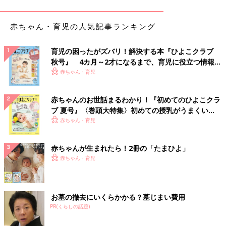
家族みんなでモノトーンとラインを合わせた、仲良
赤ちゃん・育児の人気記事ランキング
しコーデ！
育児の困ったがズバリ！解決する本『ひよこクラブ
秋号』 4カ月～2才になるまで、育児に役立つ情報が
いっぱい！
赤ちゃん・育児
赤ちゃんのお世話まるわかり！『初めてのひよこクラ
ブ 夏号』〈巻頭大特集〉初めての授乳がうまくい
く！ おっぱい・ミルクの基本と夏のトラブル 解決テ
赤ちゃん・育児
ク
赤ちゃんが生まれたら！2冊の「たまひよ」
赤ちゃん・育児
お墓の撤去にいくらかかる？墓じまい費用
PR(くらしの話題)