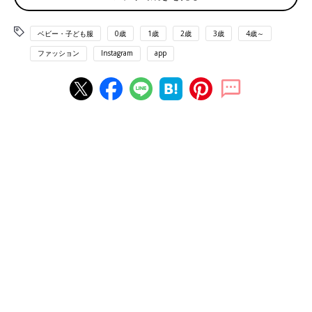
ベビー・子ども服
0歳
1歳
2歳
3歳
4歳～
ファッション
Instagram
app
出典：Instagramアカウント「_iiicom」
imariさんは、こちらの親子リンクコーデを。黒と、白黒ボーダ
ーを合わせたモノトーンコーデで、まとまり感がありますよね。
シンプルだけど、組み合わせが上手でおしゃれ！お子さんが寝ち
ゃっている姿がなんともキュートで、素敵な家族フォトですよ
ね。