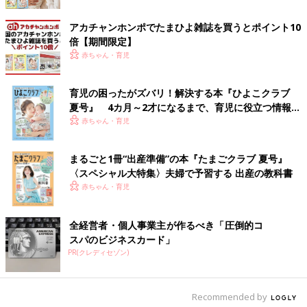
アカチャンホンポでたまひよ雑誌を買うとポイント10
倍【期間限定】
赤ちゃん・育児
育児の困ったがズバリ！解決する本『ひよこクラブ
夏号』 4カ月～2才になるまで、育児に役立つ情報が
いっぱい！
赤ちゃん・育児
まるごと1冊“出産準備”の本『たまごクラブ 夏号』
〈スペシャル大特集〉夫婦で予習する 出産の教科書
赤ちゃん・育児
全経営者・個人事業主が作るべき「圧倒的コ
スパのビジネスカード」
PR(クレディセゾン)
出典：Instagramアカウント「chice_11」
ちけさんは、同じ色味のTシャツと白のパンツを合わせたコーデ
Recommended by
を。久しぶりにお子さんと2人でのおそろいコーデを楽しんだそ