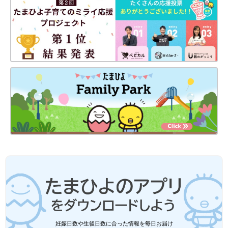
出典：Instagramアカウント「__3344g__」
SAORIさんは、こちらのリンクコーデを。ブルー×ホワイト縛り
でまとめたそうで、爽やかな印象ですよね。アイテムは違って
も、2色でまとまり感を出しているハイセンスコーデ！これはマ
ネしたくなりますね♪
しまむら、バースデイetc.「保育園着に
最適」「今すぐゲットして！」元子ども
服販売員ライターが選ぶ！ヘビロテ確実
肌寒い日が増え、トレーナーが大活躍する季節
の裏毛トレーナー5選
になってきましたね。トレーナーは保育園着な
ど、デイリーで使いやすいアイテムなので、数
枚はゲットしておきたいもの。そこで今回は、
キッズに嬉しい「裏毛トレーナー」を集めまし
ご紹介した親子リンクコーデは、どの写真も素敵でしたね！同じ
た！さらに元子ども服販売員ライターが、商品
アイテムでまとめたり、色や柄でまとめたりと、家族が仲良く見
の魅力やおすすめコーデについてもお伝えしま
えるのがおそろいコーデの良いところ♪ ぜひこの秋冬も、好きな
す♪
お洋服でリンクコーデを楽しんでみてください。
(文・水川ちさ)
妊娠日数や生後日数に合った情報を毎日お届け
●記事内容でご紹介している投稿、リンク先は、削除される場合