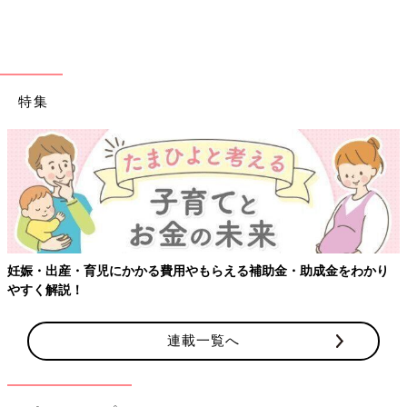
う。最近もう一人お子さんが産まれたそうで、今後は3人での親
子コーデやきょうだいコーデをするのも楽しみとのこと。見てい
てほっこりするお写真ですね♪
黒のニット帽を合わせた、シンプルリンクコーデ！
特集
妊娠・出産・育児にかかる費用やもらえる補助金・助成金をわかり
やすく解説！
連載一覧へ