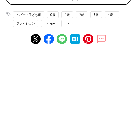
ベビー・子ども服
0歳
1歳
2歳
3歳
4歳～
ファッション
Instagram
app
出典：Instagramアカウント「_iiicom」
imariさんは、こちらの親子リンクコーデを。黒と、白黒ボーダ
ーを合わせたモノトーンコーデで、まとまり感がありますよね。
シンプルだけど、組み合わせが上手でおしゃれ！お子さんが寝ち
ゃっている姿がなんともキュートで、素敵な家族フォトですよ
ね。