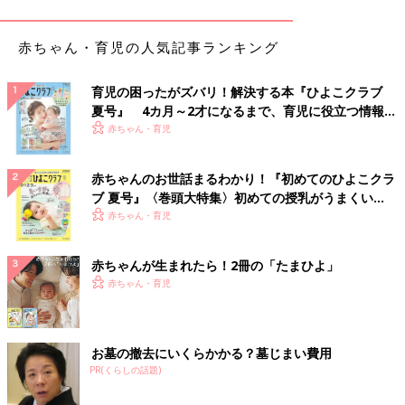
家族みんなでモノトーンとラインを合わせた、仲良
赤ちゃん・育児の人気記事ランキング
しコーデ！
育児の困ったがズバリ！解決する本『ひよこクラブ
夏号』 4カ月～2才になるまで、育児に役立つ情報が
いっぱい！
赤ちゃん・育児
赤ちゃんのお世話まるわかり！『初めてのひよこクラ
ブ 夏号』〈巻頭大特集〉初めての授乳がうまくい
く！ おっぱい・ミルクの基本と夏のトラブル 解決テ
赤ちゃん・育児
ク
赤ちゃんが生まれたら！2冊の「たまひよ」
赤ちゃん・育児
お墓の撤去にいくらかかる？墓じまい費用
PR(くらしの話題)