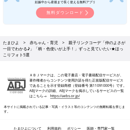
妊娠中から産後まで長く使える無料アプリ
があります。あらかじめご了承ください。
●記事の内容は2024年10月の情報で、現在と異なる場合がありま
無料ダウンロード
す。
ユニクロ・しまむらも！「秋の冷え対策
に」「ちょっと肌寒い日にはコレ」元ア
たまひよ
赤ちゃん・育児
親子リンクコーデ「仲のよさが
パレル店員ライター激推しアイテム4選
朝晩は少しずつ冷えてきましたね。ベストやカ
一目でわかる♪」「柄・色使いが上手！」ずっと見ていたい★ほっ
ーデ、ジャケットなど、羽織りアイテムはもう
こりフォト5選
準備しましたか？シンプルなロンTやシャツに
プラスするだけでグッとおしゃれに仕上がり、
なにより暖かく過ごせるのでそろえておきたい
ところ。今回は元アパレル店員ライターが、ぜ
ZARA・H＆М「高見えがすぎる！」「も
ＡＢＪマークは、この電子書店・電子書籍配信サービスが、
ひともおすすめしたい「冷え対策アイテム」
ふもふであったかい！」大人な羽織りア
著作権者からコンテンツ使用許諾を得た正規版配信サービス
と、おすすめのポイントや着方もいっしょにお
イテム4選
少しずつ冷えてきましたね。朝晩は特に冷える
であることを示す登録商標（登録番号 第11091000号）です。
伝えします！
ABJマークの詳細、ABJマークを掲示しているサービスの一覧
ようになり、暖かいアイテムが欲しい時期に！
はこちら→
https://aebs.or.jp/
ZARAとH＆Мから、高見えする羽織りがたくさ
ん販売されています。大人っぽくてオシャレな
本サイトに掲載されている記事・写真・イラスト等のコンテンツの無断転載を禁じま
デザインに一目ぼれすること間違いなしっ♪ 今
す。
ファッションに関する記事一覧
回はそんなZARAとH＆Мの、おすすめ羽織りア
イテムをご紹介します。
ベビー・子ども服の記事一覧
たまひよについて
利用規約
ポリシー
医師・専門家一覧