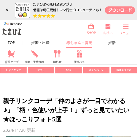
×
内祝い
SHOP
メニュー
TOP
妊娠・出産
赤ちゃん・育児
妊活
育児グッズ
病気・予防接種
離乳食
優待パス
ひよこクラブ
アプリ
SNS
キャンペーン
写真スタジオ
親子リンクコーデ「仲のよさが一目でわかる
♪」「柄・色使いが上手！」ずっと見ていたい
★ほっこりフォト5選
2024/11/20
更新