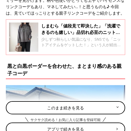
ミリーを見かけます。柄や色使いがとっても上手でハイセンスな
リンクコーデもあり、マネしてみたい...！と思うものも♪ 今回
は、見ていてほっこりとする親子リンクコーデをご紹介します。
しまむら「値段見て即決した」「洗濯で
きるのも嬉しい」品切れ必至のニットア
イテム4選
少しずつ秋らしい気温になり、SNSでも「ニッ
トアイテムをゲットした！」という人が続出。
そこで今回は、プチプラブランドのしまむらで
販売されている、話題のニットアイテムをご紹
介します。ぜひチェックしてくださいね♪
黒と白黒ボーダーを合わせた、まとまり感のある親
子コーデ
このまま続きを見る
サクサク読める！お気に入り記事を登録可能
アプリで続きを見る