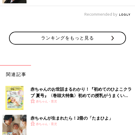
Recommended by
出典：Instagramアカウント「maaaai0111」
こちらの親子コーデも素敵です。モノトーンで、ラインの入った
ランキングをもっと見る
アイテムを身につけた、かっこいいおそろいコーデ♪ 家族でのお
洋服を決めるときは、まずはMAIさんがご自身のアイテムを決め
て、お子さんのを決め、旦那さんがそれを見て合わせてきてくれ
るんだそう！とっても仲良しですよね。
関連記事
同じ色味のTシャツと白のパンツを合わせた親子コ
ーデ♪
赤ちゃんのお世話まるわかり！『初めてのひよこクラ
ブ 夏号』〈巻頭大特集〉初めての授乳がうまくい
く！ おっぱい・ミルクの基本と夏のトラブル 解決テ
赤ちゃん・育児
ク
赤ちゃんが生まれたら！2冊の「たまひよ」
赤ちゃん・育児