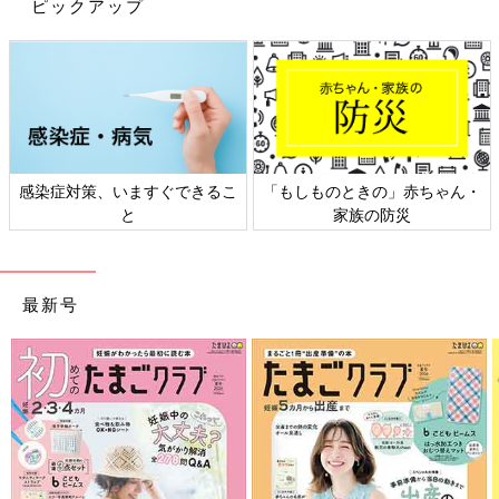
ピックアップ
感染症対策、いますぐできるこ
「もしものときの」赤ちゃん・
と
家族の防災
出典：Instagramアカウント「meguc217」
me
gu
miさんは、黒のニット帽でリンクコーデを♪ コーデの中に
最新号
1点でも同じアイテムがあると、グッと仲良し感が出て素敵です
よね。お洋服はそれぞれ好きなアイテムを着て、帽子やシューズ
などを合わせても◎。お子さんの帽子が、うさ耳になっているの
も可愛いですね！
ブルー×ホワイト縛りの爽やかなリンクコーデ