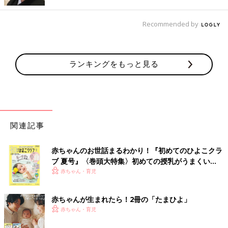
「とにかく義家族に赤ちゃんを触らせたくなく、義姉の育児アド
Recommended by
バイスはかなりイライラした」（かなこ）
「義母が息子を預かってくれた際、前日の残りの鍋を食べさせた
と聞いた時、離婚を考えるほど激怒しました」（モコにゃん）
ランキングをもっと見る
「義両親と同居だった当時、子どもが
双子
だったのでとても助か
っていました。しかし母乳で育てたい私と、ミルクをあげたがる
(足したがる)義母と夫に対して、自分のしたい育児を邪魔されて
いると感じるように。他にも些細なことが積み重なって、結局同
関連記事
居を解消。距離をおいたことで今は関係良好です。初めての育児
は頑なになりがちだなと、9年たった今思います」（プレシャ
赤ちゃんのお世話まるわかり！『初めてのひよこクラ
ス）
ブ 夏号』〈巻頭大特集〉初めての授乳がうまくい
く！ おっぱい・ミルクの基本と夏のトラブル 解決テ
赤ちゃん・育児
仲の良かった自分の家族にもガルガル…そして猛省
ク
「実母が遠路はるばるお手伝いに来てくれたのに、私自身が『こ
赤ちゃんが生まれたら！2冊の「たまひよ」
うしなければならない』と固執して、『これはしないで』『あれ
赤ちゃん・育児
はしないで』『そんなのだめ』と、喧嘩になりました。その後泣