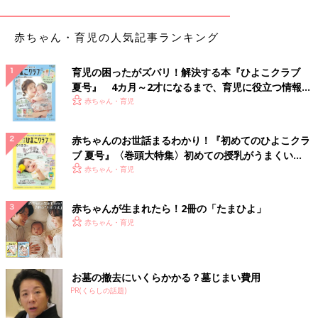
「ガルガルしてるつもりはなかったけれど、『なんか冷たくなっ
た。浮気してるのか』と、夫に疑われ更にガルガルになった
赤ちゃん・育児の人気記事ランキング
（笑）」（まい）
「1人目出産前、夫には『私は絶対ガルガル期がくるから、よろ
育児の困ったがズバリ！解決する本『ひよこクラブ
夏号』 4カ月～2才になるまで、育児に役立つ情報が
しくね』と、伝えていたので覚悟はしていたようですが、それを
いっぱい！
赤ちゃん・育児
上回るガルガル状態だったらしいです（笑） 夫がオムツ替えや
沐浴
をすると、私が細かく文句を言うからと『見られたくない』
『怖い』と、言われました。一方で夫からコレはどうしたら良い
赤ちゃんのお世話まるわかり！『初めてのひよこクラ
か、アレはどこにあるかなど聞かれると『一回で覚えとけ！』
ブ 夏号』〈巻頭大特集〉初めての授乳がうまくい
と、ガルガル（笑） 今思えば何でも一つ一つ確認してくれる丁
く！ おっぱい・ミルクの基本と夏のトラブル 解決テ
赤ちゃん・育児
寧なパパでした」（えだまめ）
ク
赤ちゃんが生まれたら！2冊の「たまひよ」
「夫のやることなすことにイライラする。産後1年以上たった今
赤ちゃん・育児
でもそう」（Gad）
苦手意識にさらに拍車がかかる義家族にガルガル
お墓の撤去にいくらかかる？墓じまい費用
PR(くらしの話題)
「とにかく我が子を誰にも会わせたくない時期がありました。義
母と義妹にはひときわイライラしていました」（みーちゃん、）