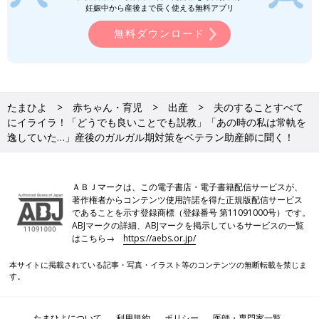
赤ちゃん育児は長期戦です。ママの疲れが蓄積しないよう、夫や
妊娠中から産後まで長く使える無料アプリ
家族の協力を仰ぎましょう。
無料ダウンロード
「夫のやることなすことにイライラする。産後1年以上たった今
でもそう」（Gad）
これはガルガル期ではありません（笑）
たまひよ
赤ちゃん・育児
出産
夫のすることすべて
人は簡単には変われません。相手を変えるより、自分の考え方や
にイライラ！「どうでも良いことでも説教」「あの時の私は常軌を
コミュニケーションの取り方を変えてみるといいかもしれません
逸していた…」産後のガルガル期対策をベテラン助産師に聞く！
ね。
濵脇文子（はまわき ふみこ）
ＡＢＪマークは、この電子書店・電子書籍配信サービスが、
著作権者からコンテンツ使用許諾を得た正規版配信サービス
PROFILE）
であることを示す登録商標（登録番号 第11091000号）です。
助産師・保健師・看護師。大阪大学招聘准教授。星薬科大学非常
ABJマークの詳細、ABJマークを掲示しているサービスの一覧
はこちら→
https://aebs.or.jp/
勤講師。総合病院・クリニック・助
産院
など様々な場所に勤務。
母と赤ちゃんの笑顔が大好きで、数千人の母子のケアに携わりま
本サイトに掲載されている記事・写真・イラスト等のコンテンツの無断転載を禁じま
す。産前産後ケアセンターの立ち上げに参加したり、民間企業で
す。
の事業開発など多方面で活躍。自治体の講演や各種メディア執筆
では、ひとりひとりのペースにあわせた母に寄り添う姿勢と、明
たまひよについて
利用規約
ポリシー
医師・専門家一覧
るく軽快な語り口で人気を博します。