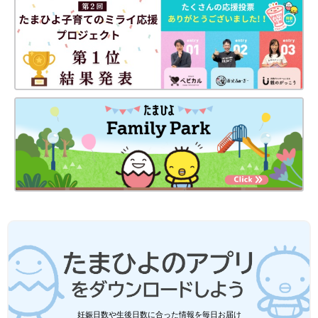
ます。
失言したり失礼な態度をとるまえに、対策を心がけましょう
①早い段階で相手や周囲に話しておく
自分の感情が不安定だな、コントロールが難しいかもと感じた
ら、それとなく話しておきましょう。自分の気持ちを素直に伝え
られるといいですね。相手が理解してくれず誤解が生まれそうな
場合は、ネットや書籍を見せるのも手段です。
②物理的に距離をとる
「失言してしまいそう」と、思ったら部屋を出て別室にこもる、
トイレにこもるなど、とにかく相手から離れましょう。
③赤ちゃんとの生活を見直す
SNSなどでよくある、キラキラ育児に惑わされてはいけません
（笑）
大人の生活パターンに赤ちゃんの生活を組み入れられるのは、も
う少し先です。赤ちゃんをコントロールしようなんて、私でもで
きません。
妊娠日数や生後日数に合った情報を毎日お届け