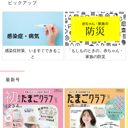
ピックアップ
「ガルガル期では、自分を許してあげることも大
切」と、濵脇先生
「ガルガル期」という表現は、医学的な用語ではありません。
マ
マたちの気持ちを表現した言葉
だと思います。産後、母が精神的
に不安定な状態になることがよくあり、
原因はいろいろな要素が
絡み合っていると推測されています。
感染症対策、いますぐできるこ
「もしものときの」赤ちゃん・
と
家族の防災
【ホルモンバランスの変化】
中でも
「オキシトシン」というホルモンが影響している
と言われ
ています。オキシトシンは別名・愛情ホルモンとも言われ、赤ち
最新号
ゃんと接することで脳から分泌され、
愛おしい感情や幸せな感情
に包まれるすてきなホルモンなのですが、一方で攻撃性も併せ持
っている
のです。
愛おしい＝私が守らねば、という防衛本能が強くなりすぎて、周
囲に必要以上の警戒心が生まれ攻撃性を強めてしまうのです。
【育児疲れ】
ガルガル期が一番出やすいのが産後1ヶ月と言われています。