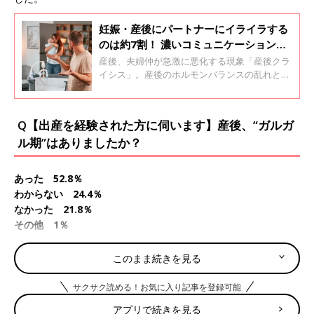
妊娠・産後にパートナーにイライラする
のは約7割！ 濃いコミュニケーションと
休息を取ることが不仲を引きずらないコ
産後、夫婦仲が急激に悪化する現象「産後クラ
ツ
イシス」。産後のホルモンバランスの乱れと寝
不足、子どもが最優先となる生活になり、急激
な変化が起こるママとパパの間でのコミュニケ
ーションのすれ違いが原因で起こります。離婚
Q【出産を経験された方に伺います】産後、“ガルガ
問題にも発展しかねない産後クライシスについ
ル期”はありましたか？
て、たまひよが3000名以上のママパパにリサー
チ！リアルな本音を聞きました。今回の質問は
「妊娠中・産後にパートナー不満を感じた
あった 52.8％
か」。
わからない 24.4％
なかった 21.8％
その他 1％
「ガルガル期」とは、出産後に女性が攻撃的になったり、感情の
このまま続きを見る
起伏が激しくなったりする状態のことを指す俗語です。動物の母
親が子どもを守るために「ガルガル」と威嚇したり、攻撃的にな
サクサク読める！お気に入り記事を登録可能
ることから、この言葉が誕生したようです。
アプリで続きを見る