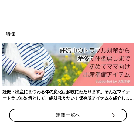
誰であろうとイライラ。全方位にガルガル！
「子どもを触る時は毎回、手指消毒を要求し、忘れた人には『消
毒！！』って、毎回キレてました」（しろまる）
特集
「抱っこの仕方や話しかける位置（むきぐせや反りが気になる）
など、ちょっとしたことも全てが気にくわなくて、1人でイライ
ラしていた」（もきち）
「子育て初心者の私に、まわりの人たちから『そんな心配しなく
ても適当で大丈夫だよ～』『どうにか育ってくから、もっと気抜
いて平気だよ～』などのアドバイスをいただきました。今思えば
心を軽くする為とわかりますが、当時は神経質になりすぎて受け
止める余裕がなく『当事者じゃないから適当なこと言えるだけ
妊娠・出産にまつわる体の変化は多岐にわたります。そんなマイナ
だ！』『お前に私の何が分かるんじゃーー！！』と、なってまし
ートラブル対策として、絶対教えたい！保存版アイテムを紹介しま
た（笑）」（ゆずまる）
す。
連載一覧へ
「ガルガル期はいろいろな要素が絡み合っている」とは、ベテラ
ン助産師の濵脇文子先生。ガルガル期の過ごし方のアドバイスを
頂きました。