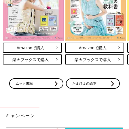
妊娠中、すてきな母になることを夢見たママは多いと思います
が、思い通りにいかないのが出産・育児です。完璧主義な人ほど
理想が打ち砕かれたことに苛立ち、
いつしか「自分はダメ人間な
のか」などと何に対してもネガティブな思考になり、夫や家族の
何気ない言動にいちいちカチンとしてしまうのです。
こういったいろんな要素や感情が絡み合い、ガルガル期を生み出
していると言われています。
Amazonで購入
Amazonで購入
「里帰り出産で、とにかく実父にガルガルが酷かったです。（中
楽天ブックスで購入
楽天ブックスで購入
略）喧嘩したあとは一人で泣いていました」（あお）
親に対して嫌悪感を抱くことに、自己嫌悪に陥るママをときどき
ムック書籍
たまひよの絵本
見かけます。
産前は良好な関係だった人に容赦ない言動をしてしまうパターン
もあるあるで、これは相手に甘えている、信頼しているからだと
推測できます。
キャンペーン
こういった感情に包まれると、「私はダメな人間だ」と過剰に悲
観的になりがち。
ネガティブな感情はガルガル期を悪化させるた
め、今はそういう時期なのだと自分を許してあげてほしい
と思い