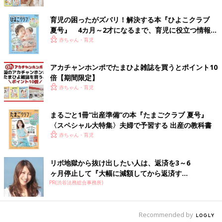
きながら謝って仲直りしたけど、母に酷いことしたなぁと今でも
反省です」（みらい）
育児の困ったがズバリ！解決する本『ひよこクラブ
夏号』 4カ月～2才になるまで、育児に役立つ情報が
「
里帰り出産
で、実父にガルガルが酷かったです。もともとは二
いっぱい！
赤ちゃん・育児
人でお酒をのみに行くほど仲良しだったのに、産後は父がそばに
いるだけでイライラ。子どもの顔を覗き込むことすら拒絶し、ま
アカチャンホンポでたまひよ雑誌を買うとポイント10
さしくバイ菌扱い。でも罪悪感はあったので、喧嘩したあとは一
倍【期間限定】
人で泣いていました。母や夫に相談して、早めに家に戻ったら少
赤ちゃん・育児
しずつ解消していきました」（あお）
「子どもが実母だとすんなり抱っこされるのに、私に対してはギ
まるごと1冊“出産準備”の本『たまごクラブ 夏号』
ャン泣き。そのたびに母親になれない気がしました」（姫ママ）
〈スペシャル大特集〉夫婦で予習する 出産の教科書
赤ちゃん・育児
「どうでもいいことについて両親と祖母に説教していました。今
思えば明らかに常軌を逸したおかしな言動だったけれど、みんな
リボ地獄から抜け出したい人は、返済を3～6
優しくしてくれて感謝しかないです…」（あおあお）
ヶ月停止して『大幅に減額してから返済す...
PR(渋谷法務総合事務所)
「妊娠前から実母が苦手でしたが、妊娠・出産後は、さらに苦手
になりました」（奈っ茶。）
Recommended by