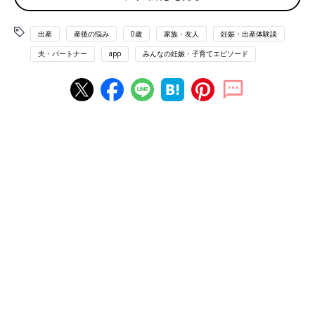
アンケートによると最多は「あった」で52.8％、続いて「わから
ない」の24.4％となりました。
出産
産後の悩み
0歳
家族・友人
妊娠・出産体験談
実はガルガル期は「自分では気が付かなかったけれど、あとから
夫・パートナー
app
みんなの妊娠・子育てエピソード
家族に言われた」「今から思えばそうだったかも」ということが
少なくありません。
「なかった」と、断言したママは21.8％でした。
エピソードを募集すると、半数のママが「ガルガルの対象は夫」
と回答。一番身近な存在ゆえの宿命のようです。
「夫がすること全てにイライラしていた」というママたち
の声
「夫のやることなすこと、全てにイライラしていました。お皿を
洗ってくれても、お風呂を洗ってくれても『違う！』と、叫んで
いた私…ごめんなさい」（NN）
「冷静に意見を述べる夫の口調に、責められているように感じ
て、怒りながら泣いてしまった」（たな）