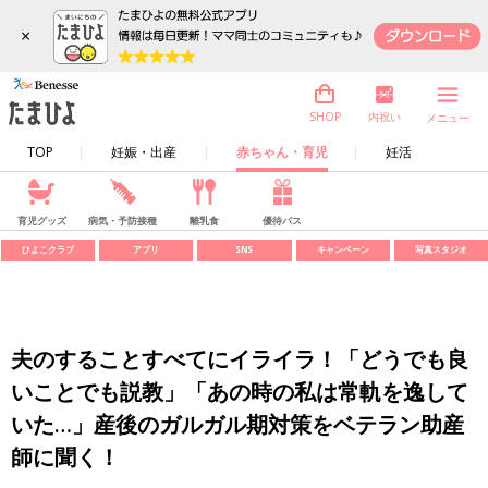
×
内祝い
SHOP
メニュー
TOP
妊娠・出産
赤ちゃん・育児
妊活
育児グッズ
病気・予防接種
離乳食
優待パス
ひよこクラブ
アプリ
SNS
キャンペーン
写真スタジオ
夫のすることすべてにイライラ！「どうでも良
いことでも説教」「あの時の私は常軌を逸して
いた…」産後のガルガル期対策をベテラン助産
師に聞く！