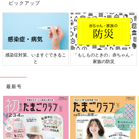
ピックアップ
出典：Instagramアカウント「risaroom28」
りささんは「ランドリーハンガーキャッチ（110円）」と 「ラン
ドリーハンガーキャッチ ロングタイプ（220円）」を購入。浴室
ドアの上部につけられるから、簡単にデッドスペースを有効活用
感染症対策、いますぐできるこ
「もしものときの」赤ちゃん・
できて便利なんだとか。洗濯物をちょっと掛けたいというときに
と
家族の防災
も助かりますね♪
ズボンやパーカーを広げて干せる！「洗濯ハンガー
最新号
クロスタイプ」