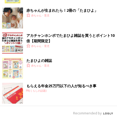
ク
赤ちゃんが生まれたら！2冊の「たまひよ」
赤ちゃん・育児
アカチャンホンポでたまひよ雑誌を買うとポイント10
倍【期間限定】
赤ちゃん・育児
出典：Instagramアカウント「yude.simplelife」
たまひよの雑誌
ゆでさんは「縦にも横にもはさめるかもいフック」を購入。「白
赤ちゃん・育児
い伸縮式つっぱり棒」をフックにかけて洗濯物を干しているんだ
そう。扉の上に干すと落ちてくることがあるそうですが、こちら
の2点を使えば、簡単にスペースができて安定して干せるんだと
もらえる年金25万円以下の人が知るべき事
か！色を統一すると、生活感なくそのまま置けるようですよ。
PR(くらしの話題)
洗濯物をちょっと掛けたいときに◎「ランドリーハ
ンガーキャッチ（110円）」と 「ランドリーハンガ
ーキャッチ ロングタイプ（220円）」
Recommended by