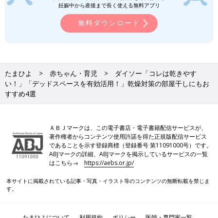
ておきたいですね！面倒に感じる大掃除も、便
妊娠中から産後まで長く使える無料アプリ
利なアイテムを使うことでハードルが下がるこ
無料ダウンロード
とも。そこで今回は、キャンドゥで販売されて
いる大掃除にも大活躍のお掃除グッズをご紹介
します。大掃除しておうちの中をスッキリさせ
ダイソー「あのストレスがコレで解
て、気持ちよく新年を迎えちゃいましょう！
決！」「超画期的！」キッチンのお役立
ちグッズ4選
ダイソーから、超画期的で助かる「キッチング
たまひよ
赤ちゃん・育児
ダイソー「コレは乾きやす
ッズ」が販売されています！今までストレスに
い！」「デッドスペースを有効活用！」乾燥対策の部屋干しにもお
なっていたことも、あるアイテムで解決しちゃ
うんです♪ 今回はそんなダイソーの、便利なキ
すすめ4選
ッチングッズをご紹介します。
100均/100円の記事一覧
ＡＢＪマークは、この電子書店・電子書籍配信サービスが、
著作権者からコンテンツ使用許諾を得た正規版配信サービス
であることを示す登録商標（登録番号 第11091000号）です。
ABJマークの詳細、ABJマークを掲示しているサービスの一覧
はこちら→
https://aebs.or.jp/
本サイトに掲載されている記事・写真・イラスト等のコンテンツの無断転載を禁じま
す。
たまひよについて
利用規約
ポリシー
医師・専門家一覧