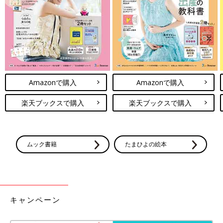
Amazonで購入
Amazonで購入
楽天ブックスで購入
楽天ブックスで購入
ムック書籍
たまひよの絵本
出典：Instagramアカウント「armadillo.630760」
うさ丸さんは「洗濯ハンガークロスタイプ（110円）」を購入。
使う時はクロスに広げて使用し、使わないときは畳んで収納する
ことができるんだとか。洗濯ばさみではなく、クリップの様にな
っているとのこと。ズボンやパーカーを広げて干せるのも◎。靴
キャンペーン
下やマスクなどの小物類を干すときにも役立ちそうですよね。