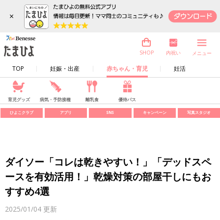
×
内祝い
SHOP
メニュー
TOP
妊娠・出産
赤ちゃん・育児
妊活
育児グッズ
病気・予防接種
離乳食
優待パス
ひよこクラブ
アプリ
SNS
キャンペーン
写真スタジオ
ダイソー「コレは乾きやすい！」「デッドスペ
ースを有効活用！」乾燥対策の部屋干しにもお
すすめ4選
2025/01/04
更新