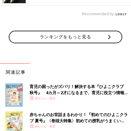
Recommended by
ランキングをもっと見る
関連記事
育児の困ったがズバリ！解決する本『ひよこクラブ
秋号』 4カ月～2才になるまで、育児に役立つ情報が
いっぱい！
赤ちゃん・育児
赤ちゃんのお世話まるわかり！『初めてのひよこクラ
ブ 夏号』〈巻頭大特集〉初めての授乳がうまくい
く！ おっぱい・ミルクの基本と夏のトラブル 解決テ
赤ちゃん・育児