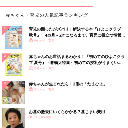
赤ちゃん・育児の人気記事ランキング
育児の困ったがズバリ！解決する本『ひよこクラブ
秋号』 4カ月～2才になるまで、育児に役立つ情報が
出典：Instagramアカウント「kawaiisushiofficial」
いっぱい！
赤ちゃん・育児
かわいいすしさんは「スパイラルハンガー（550円）」を購入。
シーツやバスタオルなど、このようにぐるりと掛けることでほど
赤ちゃんのお世話まるわかり！『初めてのひよこクラ
よく間隔があき、乾きやすいんだとか。薄いので、使わないとき
ブ 夏号』〈巻頭大特集〉初めての授乳がうまくい
はすき間に収納することも◎。まさに部屋干しに役立つアイテム
く！ おっぱい・ミルクの基本と夏のトラブル 解決テ
赤ちゃん・育児
ですよね！
ク
赤ちゃんが生まれたら！2冊の「たまひよ」
簡単にスペースができて安定して干せる！「縦にも
赤ちゃん・育児
横にもはさめるかもいフック」
お墓の撤去にいくらかかる？墓じまい費用
PR(くらしの話題)