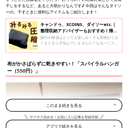
干しをするなど、あると大助かりなんです♪ 今回はそんなダイソ
ーの、干すときに便利なアイテムをご紹介します！
キャンドゥ、3COINS、ダイソーetc.｜
整理収納アドバイザーもおすすめ！帰省
や旅行の荷物をスッキリまとめるパッキ
旅行や帰省はとっても楽しみ！でも荷物がうま
ングアイテム4選
くまとまらず悩んでいませんか？なるべくスッ
キリとまとめて、旅行先や帰省先でも使いやす
いようにしておきたいですよね。そこで今回
は、整理収納アドバイザーもイチオシのパッキ
布がかさばらずに乾きやすい！「スパイラルハンガ
ングに便利なアイテムをご紹介します！面倒な
ー（550円）」
荷造りや荷ほどきは便利グッズを使ってラクに
済ませて、旅行や帰省を思い切り楽しみましょ
う♪
このまま続きを見る
サクサク読める！お気に入り記事を登録可能
アプリで続きを見る