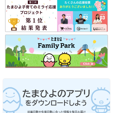
ニトリ、セリア、ダイソー、無印良品｜
整理収納アドバイザーもおすすめ！書類
収納アイテム5選
放っておくとどんどん溜まるプリントや書類。
わかりやすく整理しておくのが理想ですが、面
倒であとまわしにしているうちに失くしたりご
ちゃごちゃになったりしていませんか？そこで
今回は、書類の整理に便利なアイテムを紹介し
ダイソーのハンガーやフックは、どれも便利でしたね！お値段も
ます。便利なアイテムをうまく利用して、しま
比較的お手頃ということもあり、家計にも大助かり♪ おうちの中
いやすく取り出しやすい書類収納を実現するア
で洗濯物を干せば乾燥対策にもなるので、ぜひともチェックして
ドバイスも！
みてください。
(文・水川ちさ)
●記事内容でご紹介している投稿、リンク先は、削除される場合
があります。あらかじめご了承ください。
●記事の内容は2024年12月の情報で、現在と異なる場合がありま
す。
●記事内の価格はすべて税込み、2024年12月時点のものです。
キャンドゥ「サッと拭ける」「これで完
璧！」面倒な掃除がラクになるおそうじ
グッズ4選
新しい年を迎える前には、家をきれいに掃除し
妊娠日数や生後日数に合った情報を毎日お届け