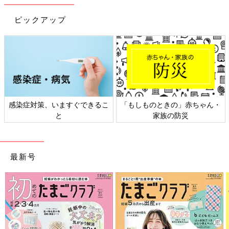
ピックアップ
ますぐできるこ
「もしものときの」赤ちゃん・
日本外来小児科
と
家族の防災
ト検
最新号