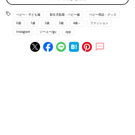
ベビー・子ども服
新生児肌着・ベビー服
ベビー用品・グッズ
0歳
1歳
2歳
3歳
4歳～
ファッション
Instagram
ジーユー/gu
app
出典：Instagramアカウント「youri_desu」