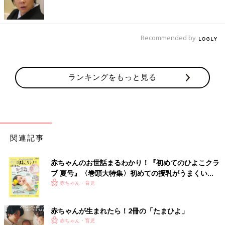
Recommended by
ランキングをもっと見る
関連記事
出典：Instagramアカウント「ma2man2」
赤ちゃんのお世話まるわかり！『初めてのひよこクラ
ブ 夏号』〈巻頭大特集〉初めての授乳がうまくい
ma2ma2さんは「ヌクヌクニットコールフレアパンツ（各1,290
く！ おっぱい・ミルクの基本と夏のトラブル 解決テ
赤ちゃん・育児
円）」を購入。中がぬくぬくとした素材で、ずっとはいていたく
ク
なるほど気持ちいいんだとか♪ フレアタイプなので、シルエット
が美しく見えるのもいいですよね！
赤ちゃんが生まれたら！2冊の「たまひよ」
赤ちゃん・育児