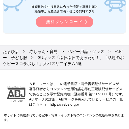
妊娠日数や生後日数に合った情報を毎日お届け
GUキッズ「冬の外遊びにもバッチ
妊娠中から産後まで長く使える無料アプリ
リ！」「フリース素材があったかい！」
無料ダウンロード
おしゃれアイテム5選
GUの冬アイテムが、どれも激かわです！着回
ししやすいスウェットや内側がフリース素材に
なっているパンツ、ふわふわのブルゾンなど、
おしゃれなデザインばかり♪ 今回はそんなGU
の、おすすめキッズアイテムをご紹介します。
たまひよ
赤ちゃん・育児
ベビー用品・グッズ
ベビ
しまむら×ハローキティ「寒い日でも安
ー・子ども服
GUキッズ「ふわふわであったか！」「話題のポ
心」「機能性も抜群！」元子ども服販売
ケピースコラボも！」大バズリアイテム5選
員ライター厳選★あったかアイテム5選
今回ご紹介するのは、ハローキティ×しまむら
のコラボ服。デザインが可愛いのはもちろん、
寒い日でも安心な「あったか素材」を集めまし
た！元子ども服販売員ライターがアイテムの魅
ＡＢＪマークは、この電子書店・電子書籍配信サービスが、
力もお伝えしているので、ぜひチェックしてく
著作権者からコンテンツ使用許諾を得た正規版配信サービス
GUのふんわりアイテムは、どれも激かわでしたね。どれもバズ
ださいね♪
であることを示す登録商標（登録番号 第11091000号）です。
っているものばかりなので、気になる商品があれば即ゲットして
ABJマークの詳細、ABJマークを掲示しているサービスの一覧
おくと◎。寒い時期にはあったかいお洋服を身に着けて、冬を乗
はこちら→
https://aebs.or.jp/
り越えましょう♪
(文・水川ちさ)
本サイトに掲載されている記事・写真・イラスト等のコンテンツの無断転載を禁じま
す。
●記事内容でご紹介している投稿、リンク先は、削除される場合