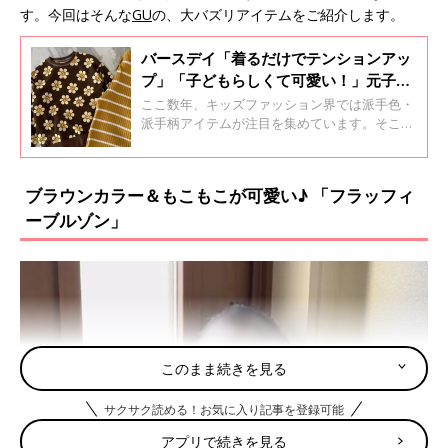
す。今回はそんな
GU
の、大バズリアイテムをご紹介します。
バースデイ「着るだけでテンションアッ
プ」「子どもらしくて可愛い！」元子ど
も服販売員ライターが推す★派手色・派
ここ数年、キッズファッション界では派手色・
手柄冬アイテム4選
派手柄アイテムが注目を集めています。そこ
で、プチプラブランドとして大人気のバースデ
イでゲットできる、派手色・派手柄の冬アイテ
ムを集めました！元子ども服販売員ライターが
ブラウンカラー＆もこもこが可愛い♪ 「フラッフィ
アイテムの推しポイントなどもお伝えしている
ーブルゾン」
ので、ぜひチェックしてくださいね♪
このまま続きを見る
サクサク読める！お気に入り記事を登録可能
アプリで続きを見る