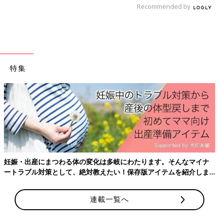
Recommended by
特集
出典：Instagramアカウント「nanaharu_twins」
産後はお世話で大忙し、
ておきたいことをわかり
nanaharu_twinsさんは、ポケピースとのコラボスウェットを購
入。ライトパープルの色味と、腕のもこもこデザインが可愛い！
ととってもお気に入りのようですよ。昨年のコラボアイテムはす
ぐに売り切れてしまったようで、今回は買えて満足とのこと。お
2人ともお似合いですね♪
の変化は多岐にわたります。そんなマイナ
上品な見た目とビジューボタンが可愛い！「シャギ
絶対教えたい！保存版アイテムを紹介しま
ーニットハートビジューボタンカーディガン」
連載一覧へ