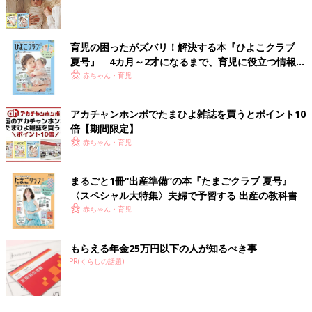
ライトパープルの色味と、腕のもこもこデザインが
激かわ！ポケピースとのコラボスウェット
育児の困ったがズバリ！解決する本『ひよこクラブ
夏号』 4カ月～2才になるまで、育児に役立つ情報が
いっぱい！
赤ちゃん・育児
アカチャンホンポでたまひよ雑誌を買うとポイント10
倍【期間限定】
赤ちゃん・育児
まるごと1冊“出産準備”の本『たまごクラブ 夏号』
〈スペシャル大特集〉夫婦で予習する 出産の教科書
赤ちゃん・育児
もらえる年金25万円以下の人が知るべき事
PR(くらしの話題)