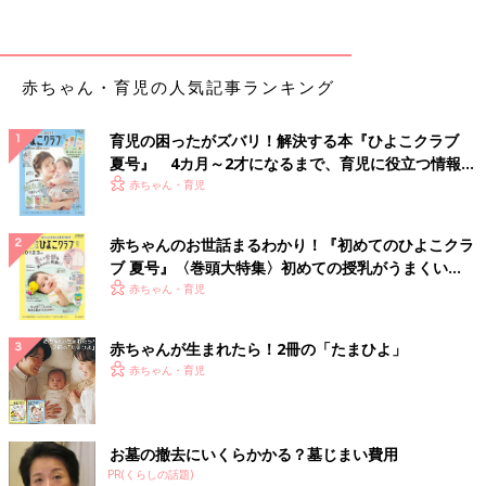
yuuriさんは「フラッフィーブルゾン」を購入。ブラウンカラー
ともこもこのデザインが激かわですよね！スカートとレッグウォ
ーマーとの組み合わせも、おしゃれで暖かそう♪ 軽いのでラクに
赤ちゃん・育児の人気記事ランキング
着られるのもいいですね。
育児の困ったがズバリ！解決する本『ひよこクラブ
ずっとはいていたくなるほど気持ちいい♪「ヌクヌ
夏号』 4カ月～2才になるまで、育児に役立つ情報が
クニットコールフレアパンツ」
いっぱい！
赤ちゃん・育児
赤ちゃんのお世話まるわかり！『初めてのひよこクラ
ブ 夏号』〈巻頭大特集〉初めての授乳がうまくい
く！ おっぱい・ミルクの基本と夏のトラブル 解決テ
赤ちゃん・育児
ク
赤ちゃんが生まれたら！2冊の「たまひよ」
赤ちゃん・育児
お墓の撤去にいくらかかる？墓じまい費用
PR(くらしの話題)