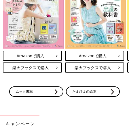
出典：Instagramアカウント「mimi_na46」
sayaさんは「シャギーニットハートビジューボタンカーディガ
ン」を購入。上品な印象で、見た目も可愛らしいですよね♪ ボタ
ンのビジューがきらきらと輝いていて、ハートの形がキュンとす
るデザイン！春先まで使えそうですね。
Amazonで購入
Amazonで購入
パンダのお耳デザインがキュート！「マシュマロフ
楽天ブックスで購入
楽天ブックスで購入
ィールフルジップパーカ」
ムック書籍
たまひよの絵本
キャンペーン