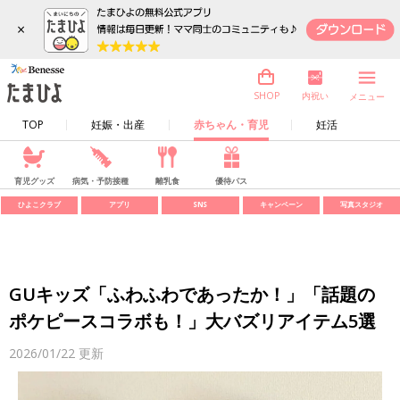
×
内祝い
SHOP
メニュー
TOP
妊娠・出産
赤ちゃん・育児
妊活
育児グッズ
病気・予防接種
離乳食
優待パス
ひよこクラブ
アプリ
SNS
キャンペーン
写真スタジオ
GUキッズ「ふわふわであったか！」「話題の
ポケピースコラボも！」大バズリアイテム5選
2026/01/22
更新