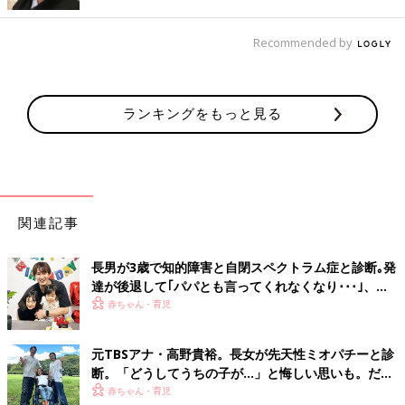
Recommended by
ランキングをもっと見る
関連記事
長男が3歳で知的障害と自閉スペクトラム症と診断｡発
達が後退して｢パパとも言ってくれなくなり･･･｣、元
プロバスケ選手･岡田優介
赤ちゃん・育児
ライブ中のこっちのけんとさん。（溝口元海 @p1nkno1se COUNTER COLOR）
――日に日に大きくなっていく奥さまのおなかを見て、どんなこ
とを感じましたか？
元TBSアナ・高野貴裕。長女が先天性ミオパチーと診
断。「どうしてうちの子が…」と悔しい思いも。だか
らこそ、娘との時間を全力で楽しみたい
こっちのけんと 妻に出会ってから結婚して妊娠するまで、妻が
赤ちゃん・育児