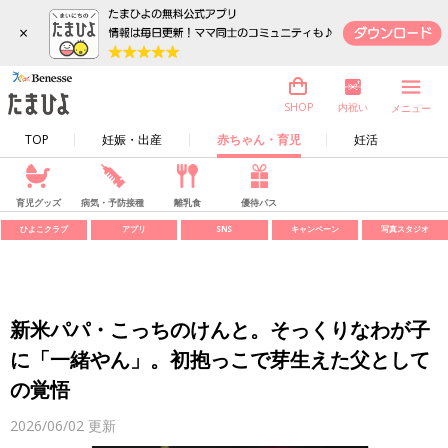
×
内祝い
SHOP
メニュー
TOP
妊娠・出産
赤ちゃん・育児
妊活
育児グッズ
病気・予防接種
離乳食
優待パス
ひよこクラブ
アプリ
SNS
キャンペーン
写真スタジオ
新米パパ・こっちのけんと。そっくりなわが子
に「一緒やん」。初抱っこで芽生えた父として
の覚悟
2026/06/02
更新