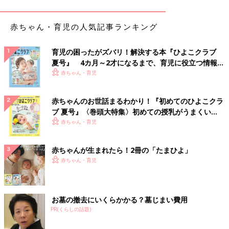
――妊娠がわかったときは、どんな気持ちでしたか？
赤ちゃん・育児の人気記事ランキング
こっちのけんと 妻が妊娠したかもしれないということで、初期
の段階で自宅で検査薬を試すことにしました。検査を終えた妻が
育児の困ったがズバリ！解決する本『ひよこクラブ
トイレから出てきて、リビングで待つ僕の顔を見て「ニヤリ」と
夏号』 4カ月～2才になるまで、育児に役立つ情報が
した瞬間が忘れられません。めちゃくちゃうれしかったです。
いっぱい！
赤ちゃん・育児
受験に合格したことがわかったときの感情に似ていたかもしれま
せん。そこから自分が親になるということをじわじわ自覚してい
きました。
赤ちゃんのお世話まるわかり！『初めてのひよこクラ
ブ 夏号』〈巻頭大特集〉初めての授乳がうまくい
――赤ちゃんを迎える準備も奥さまと一緒にしましたか？
く！ おっぱい・ミルクの基本と夏のトラブル 解決テ
赤ちゃん・育児
ク
こっちのけんと 必要なものを選んだり、買ったりも一緒にしま
赤ちゃんが生まれたら！2冊の「たまひよ」
したが、誕生前の肌着の水通しをしたときが印象深いです。もの
赤ちゃん・育児
すっごく小さいハンガーに干された赤ちゃんの洋服が風に揺れて
いるんです。それを見たとき、とっても幸せを感じました。
お墓の撤去にいくらかかる？墓じまい費用
赤ちゃんが誕生した日は、仕事がオフの理想的な日
PR(くらしの話題)
だった