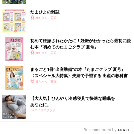
風邪などで体調を崩す姿を見たことがありませんでした。体が丈
夫なほうなのだと思います。
たまひよの雑誌
だから
つわり
でつらそうにしているときや、おなかが大きくなっ
赤ちゃん・育児
ていって徐々に寝づらくなっていく姿を見て、本当に心配でし
た。今まで見たことがない姿でしたから…。
初めて妊娠されたかたに！妊娠がわかったら最初に読
――いつも元気な方が体調悪そうにしていると心配ですよね。
む本『初めてのたまごクラブ 夏号』
赤ちゃん・育児
こっちのけんと 子どものころ、いつも元気な母親が風邪をひい
て寝込んでいる姿を見たときに「このまま死んでしまったらどう
しよう」と、心底心配したことがあります。あのときの感情と似
まるごと1冊“出産準備”の本『たまごクラブ 夏号』
ているかもしれません。
〈スペシャル大特集〉夫婦で予習する 出産の教科書
心配でしたし、なんでもできるだけサポートしたかったので、妻
赤ちゃん・育児
が妊娠中は一緒にいる時間を増やすことを意識していました。
また、育児本や育児系のYouTubeなどをたくさん見て、情報収集
【大人気】ひんやり冷感寝具で快適な睡眠を
もしました。そして当然、妻のほうが妊娠・出産に関して勉強を
あなたに。
していたので、妻からも教わりました。まるで学校や塾で少し先
PR(アイリスプラザ)
輩からいろいろと教わっているような感じでした。
――胎動がしっかりわかるようになる
妊娠後期
ごろは、どんなこ
Recommended by
とを感じましたか？