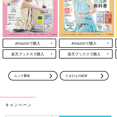
こっちのけんと 妻は安産でしたが、退院してからも無理ができ
ない時期だということはわかっていたので、数カ月は僕が家事全
般を担うつもりでした。でも妻の回復は思ったよりも早く、かな
り早い段階から体調を見ながら、できる範囲で一緒に家事をやっ
てくれていました。
Amazonで購入
Amazonで購入
――
育休
を取得する父親が増えてきていますが、こっちのけんと
さんも育休を取得されたのでしょうか？
楽天ブックスで購入
楽天ブックスで購入
こっちのけんと 会社員ではないので、今日から育休というわけ
ではないですが、子どもが誕生してから1カ月は仕事の予定をで
きるだけ入れないように調整をしてもらって、妻と子どもと過ご
ムック書籍
たまひよの絵本
すことができました。
僕自身、新生児の期間を家族と過ごしてみて実感していますが、
やっぱり1人での育児は大変だと思います。ワンオペで新生児の
お世話は大変すぎです。パパはどんどん育休を取ったほうがいい
と思いました。
キャンペーン
また、今は育児のアプリやグッズなど、便利なものであふれてい
ますが、自分の母の時代、いやもっとさかのぼって江戸時代とか