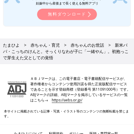
妊娠中から産後まで長く使える無料アプリ
――赤ちゃんのことよく見ていますね。わかりやすいサインがあ
無料ダウンロード
って寝かしつけが楽しいですね。
こっちのけんと わかりやすいサインだな、と思っています。お
なかの中でもこんなふうに寝ていたのかな～、なんて想像するの
も楽しいです。赤ちゃんの動作、ひとつひとつが本当にかわいい
たまひよ
赤ちゃん・育児
赤ちゃんのお世話
新米パ
んです。
パ・こっちのけんと。そっくりなわが子に「一緒やん」。初抱っこ
で芽生えた父としての覚悟
玄関の扉を開ける瞬間が、いちばん幸せ
ＡＢＪマークは、この電子書店・電子書籍配信サービスが、
著作権者からコンテンツ使用許諾を得た正規版配信サービス
であることを示す登録商標（登録番号 第11091000号）です。
ABJマークの詳細、ABJマークを掲示しているサービスの一覧
はこちら→
https://aebs.or.jp/
本サイトに掲載されている記事・写真・イラスト等のコンテンツの無断転載を禁じま
す。
たまひよについて
利用規約
ポリシー
医師・専門家一覧