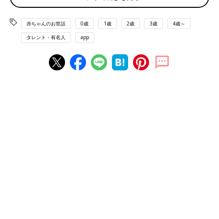
こっちのけんとさん、赤ちゃんのころの様子。ニコニコよく笑う赤ちゃんだったそ
う。
赤ちゃんのお世話
0歳
1歳
2歳
3歳
4歳～
――2026年3月18日に、
Instagram
で父親になったことを発表し
タレント・有名人
app
ました。お子さんが誕生した日の率直な気持ちを教えてくださ
い。
こっちのけんとさん（以下敬称略） 誕生した瞬間、妻と子ども
が健康そうで安定した様子だったのを見て、「うれしさ」よりも
先に「安心感」がぐっと胸にきました。そしてその次に、これま
で頑張ってくれた妻と子どもに対して「あとは任せろ！」という
感情が芽生えました。
――誕生した赤ちゃんを見て、父親としての決意がかたまった感
じでしょうか？
こっちのけんと 産声を聞いた瞬間から僕も「お父さんも頑張る
で！」と、関西のお父さん感が出ましたね。また、赤ちゃんの顔
が僕の小さいころにそっくりで「一緒やん」と思いました。まさ
に“わが子”だと実感し、うれしかったです。