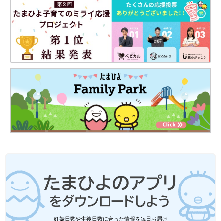
はどうしていたんだろう、と育児にかかわるようになってから考
えるようになりました。
――以前のインタビューで「
寝かしつけ
が楽しいです。催眠術か
けてるみたいです」と話していました。寝かしつけのコツはあり
ますか？
こっちのけんと 抱っこをしながらなるべく子どもに意識を向け
ず、妻と話しながら、ひとり言や覚えないといけない歌詞を口ず
さんだりしながら、家じゅうを歩き回っています。そうするとい
つのまにか寝てくれることが多いんです。
――腕の中ですやすやしている状態から布団に寝かせるときに、
起きてしまったりしませんか？
こっちのけんと うちの子の場合は熟睡まで何段階かあるんで
す。最初は右手が上がってきてほっぺたに右手が付き、左手がだ
らんとしてきます。この状態で口が閉じていると、まだ熟睡はし
ていないんです。その後、口が開いてくるんですが、そうなった
ら布団に寝かせても起きませんね。
妊娠日数や生後日数に合った情報を毎日お届け