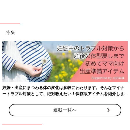
こっちのけんと 僕が妻のおなかに手を当てているタイミング
で、赤ちゃんが中から蹴っていることがわかったときは、とても
不思議な気持ちでした。誕生したときも、さっきまで妻のおなか
に入っていたんだ…と思うと本当に不思議でした。
特集
――おなかに向かって歌を歌ったりすることはありましたか？
こっちのけんと 話しかけはよくしていましたが、歌は歌ってい
ません。でも、無意識で歌っていたかもしれません。
――どんなことを話しかけていましたか？
妊娠・出産にまつわる体の変化は多岐にわたります。そんなマイナ
こっちのけんと
出産予定日
あたりに仕事が入っていたので、
ートラブル対策として、絶対教えたい！保存版アイテムを紹介しま
「〇日はさけて、〇日に生まれてね～」なんて、おなかに向かっ
す。
てよく話しかけていました。もちろん赤ちゃんに日付の感覚がわ
かるわけではないですが、臨月になったら今日の日付や時間を話
連載一覧へ
しかけていました。生まれてきてほしい日をおなかに話しかけた
かいがあったのか、結果的に僕が出産に立ち会え、そのまま育児
に参加できる日に誕生してくれました。