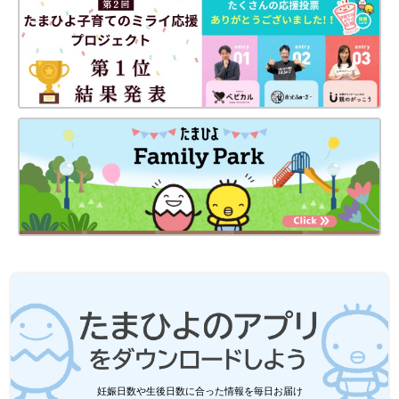
●
Twitter／@maoppachi
●
webサイト／maoppachi
前の話
次の話
[10年ぶりに出産しま
一覧
[10年ぶりに出産しまし
した#110]帝王切開２
た#112]プレ幼稚園に
年経っても…、その
行こう！
後
妊娠日数や生後日数に合った情報を毎日お届け