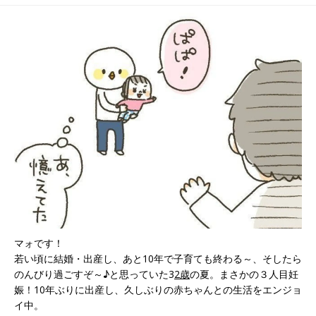
年経っても…、その
行こう！
後
マォです！
若い頃に結婚・出産し、あと10年で子育ても終わる～、そしたら
のんびり過ごすぞ～♪と思っていた3
2歳
の夏。まさかの３人目妊
娠！10年ぶりに出産し、久しぶりの赤ちゃんとの生活をエンジョ
イ中。