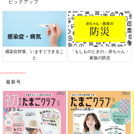
ピックアップ
早いもので、離婚してからもう半年が経とうとしています。
あっという間ですね！
まだ子ども部屋には段ボールが積まれているんですけどね！もう
片付く気がしません(笑)
離婚直後は月に１～２回しか会っていなかったので、次女はパパ
のこと憶えてるのかな？なんて思ったりもしたのですが、いくら
１・２歳児でもそんな簡単には忘れないですよね。
感染症対策、いますぐできるこ
「もしものときの」赤ちゃん・
一緒に出かけて買ってもらったおもちゃなど、家で「ぱぱ（パパ
と
家族の防災
に買ってもらった）」と教えてくれます。
普段はいないけど、週末一緒にお出かけするパパ。
次女の中では、パパ＝ご飯を食べにつれて行ってくれる人、かも
最新号
しれません(笑)
ちなみに先日長女の誕生日があったのですが、「パパとママが離
婚したから、２人からそれぞれプレゼントもらえる～♪うれしい
～」なんて言っていました…。確かに家でもお祝いして、パパと
も外食してプレゼントももらってたわ。
じゃあもうこれからは、私からのプレゼントはやめちゃおうかな