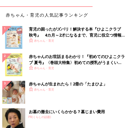
赤ちゃん・育児の人気記事ランキング
育児の困ったがズバリ！解決する本『ひよこクラブ
秋号』 4カ月～2才になるまで、育児に役立つ情報が
いっぱい！
赤ちゃん・育児
赤ちゃんのお世話まるわかり！『初めてのひよこクラ
ブ 夏号』〈巻頭大特集〉初めての授乳がうまくい
く！ おっぱい・ミルクの基本と夏のトラブル 解決テ
赤ちゃん・育児
ク
赤ちゃんが生まれたら！2冊の「たまひよ」
赤ちゃん・育児
お墓の撤去にいくらかかる？墓じまい費用
PR(くらしの話題)