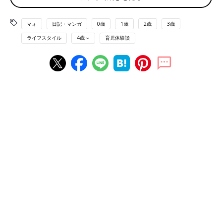
マォ
日記・マンガ
0歳
1歳
2歳
3歳
ライフスタイル
4歳～
育児体験談