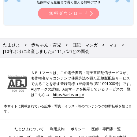
妊娠中から産後まで長く使える無料アプリ
無料ダウンロード
たまひよ
赤ちゃん・育児
日記・マンガ
マォ
[10年ぶりに出産しました#111]パパとの面会
ＡＢＪマークは、この電子書店・電子書籍配信サービスが、
著作権者からコンテンツ使用許諾を得た正規版配信サービス
であることを示す登録商標（登録番号 第11091000号）です。
ABJマークの詳細、ABJマークを掲示しているサービスの一覧
はこちら→
https://aebs.or.jp/
本サイトに掲載されている記事・写真・イラスト等のコンテンツの無断転載を禁じま
す。
たまひよについて
利用規約
ポリシー
医師・専門家一覧