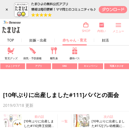
×
内祝い
SHOP
メニュー
TOP
妊娠・出産
赤ちゃん・育児
妊活
育児グッズ
病気・予防接種
離乳食
優待パス
ひよこクラブ
アプリ
SNS
キャンペーン
写真スタジオ
[10年ぶりに出産しました#111]パパとの面会
2019/07/18
更新
前の話
次の話
[10年ぶりに出産しま
一覧
[10年ぶりに出産しまし
した#110]帝王切開２
た#112]プレ幼稚園に