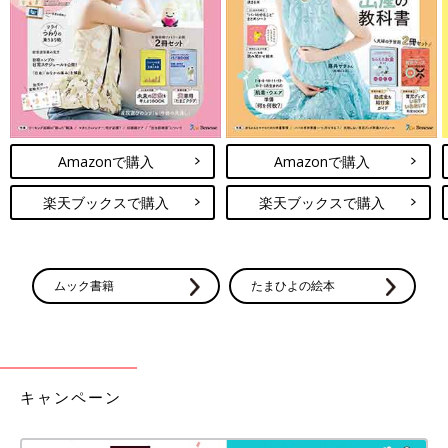
ぁ～(笑)
次回に続く。
・
[10年ぶりに出産しました]記事一覧
・
たまひよONLINEの育児マンガ一覧はこちら
Amazonで購入
Amazonで購入
[マォ]
楽天ブックスで購入
楽天ブックスで購入
ムック書籍
たまひよの絵本
静岡の田舎町在住。
キャンペーン
高校1年生の長女、中学1年生の長男、10年ぶりに妊娠・出産し
た末っ子の次女はもう2歳！
妊娠・育児の記録を（
インスタグラム
）にて公開中。