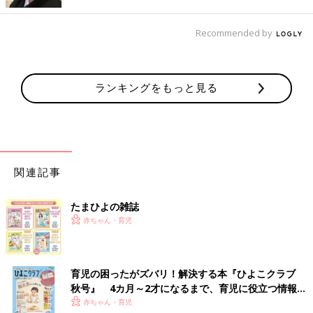
Recommended by
ランキングをもっと見る
関連記事
たまひよの雑誌
赤ちゃん・育児
育児の困ったがズバリ！解決する本『ひよこクラブ
秋号』 4カ月～2才になるまで、育児に役立つ情報が
いっぱい！
赤ちゃん・育児