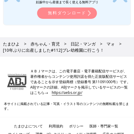
妊娠中から産後まで長く使える無料アプリ
無料ダウンロード
たまひよ
赤ちゃん・育児
日記・マンガ
マォ
[10年ぶりに出産しました#112]プレ幼稚園に行こう！
ＡＢＪマークは、この電子書店・電子書籍配信サービスが、
著作権者からコンテンツ使用許諾を得た正規版配信サービス
であることを示す登録商標（登録番号 第11091000号）です。
ABJマークの詳細、ABJマークを掲示しているサービスの一覧
はこちら→
https://aebs.or.jp/
本サイトに掲載されている記事・写真・イラスト等のコンテンツの無断転載を禁じま
す。
たまひよについて
利用規約
ポリシー
医師・専門家一覧