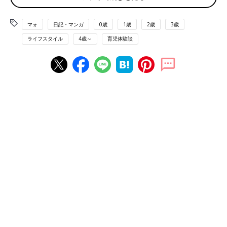
マォ
日記・マンガ
0歳
1歳
2歳
3歳
ライフスタイル
4歳～
育児体験談