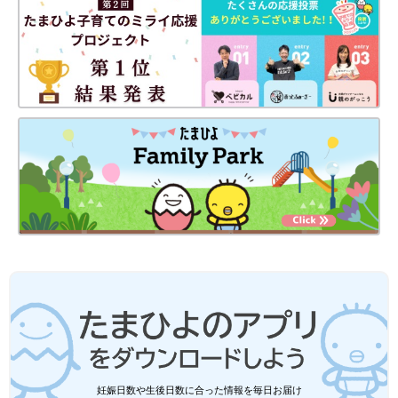
静岡の田舎町在住。
高校1年生の長女、中学1年生の長男、10年ぶりに妊娠・出産し
た末っ子の次女はもう2歳！
妊娠・育児の記録を（
インスタグラム
）にて公開中。
●
Twitter／@maoppachi
●
webサイト／maoppachi
前の話
次の話
[10年ぶりに出産しま
一覧
[10年ぶりに出産しまし
した#111]パパとの面
た#113]年の差きょう
会
だいのお下がり事情
妊娠日数や生後日数に合った情報を毎日お届け