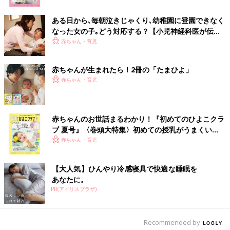
ある日から､毎朝泣きじゃくり､幼稚園に登園できなく
なった女の子｡どう対応する？【小児神経科医が伝え
る〜親子のゆくり〜】
赤ちゃん・育児
赤ちゃんが生まれたら！2冊の「たまひよ」
赤ちゃん・育児
赤ちゃんのお世話まるわかり！『初めてのひよこクラ
ブ 夏号』〈巻頭大特集〉初めての授乳がうまくい
く！ おっぱい・ミルクの基本と夏のトラブル 解決テ
赤ちゃん・育児
ク
【大人気】ひんやり冷感寝具で快適な睡眠を
あなたに。
PR(アイリスプラザ)
Recommended by