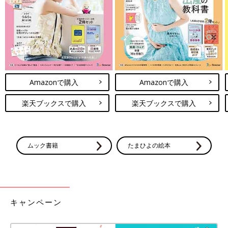
２回あったり、時間も半日や丸1日だったりするところもあるん
ですね！
こちらは全６回のみ。月に１回あるか無いかで、時間も１～２時
間程度なのです。
こんなんじゃ全然幼稚園に慣れないよ～！(涙)
次回に続く。
Amazonで購入
Amazonで購入
楽天ブックスで購入
楽天ブックスで購入
・
[10年ぶりに出産しました]記事一覧
・
たまひよONLINEの育児マンガ一覧はこちら
ムック書籍
たまひよの絵本
[マォ]
キャンペーン