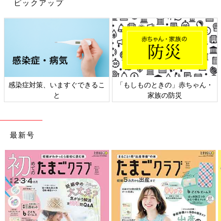
ピックアップ
次女、来年の入園に向けて、プレ
幼稚園
に申し込みました～♪
第３子なので、幼稚園も３回目。
もう大ベテランかと思いきや、人見知りの小心者なので、やっぱ
りドキドキするー！(笑)
感染症対策、いますぐできるこ
「もしものときの」赤ちゃん・
引っ越したので長女たちと違う園とは言っても、公立なので基本
と
家族の防災
的にはそんなに変わらないっぽい。
ただ、人数の多さにちょっとビビってます…。
まわりに次女と同年代の知り合いもいないし、また０からママ友
最新号
づきあいを始めるのかぁ…。はぁ。
３月生まれでただでさえ同級生より遅れをとっているのに、さら
に言葉も遅い次女。同い年のプレの子に話しかけられたり、園児
の子が一緒に遊ぼうと誘ってくれても、みごとに地蔵化してるし
ー！この先やっていけるのかしら…。
このお話を書くにあたってプレ幼稚園について調べたら、週１～