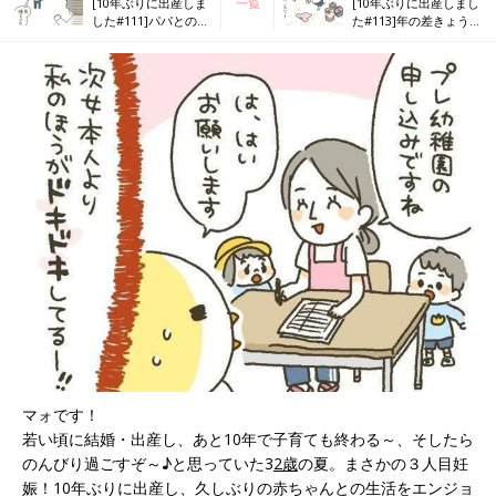
[10年ぶりに出産しま
一覧
[10年ぶりに出産しまし
した#111]パパとの面
た#113]年の差きょう
会
だいのお下がり事情
マォです！
若い頃に結婚・出産し、あと10年で子育ても終わる～、そしたら
のんびり過ごすぞ～♪と思っていた3
2歳
の夏。まさかの３人目妊
娠！10年ぶりに出産し、久しぶりの赤ちゃんとの生活をエンジョ