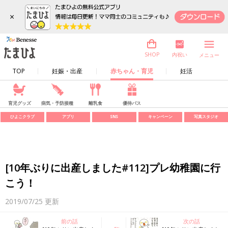
×
内祝い
SHOP
メニュー
TOP
妊娠・出産
赤ちゃん・育児
妊活
育児グッズ
病気・予防接種
離乳食
優待パス
ひよこクラブ
アプリ
SNS
キャンペーン
写真スタジオ
[10年ぶりに出産しました#112]プレ幼稚園に行
こう！
2019/07/25
更新
前の話
次の話