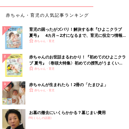
赤ちゃん・育児の人気記事ランキング
育児の困ったがズバリ！解決する本『ひよこクラブ
夏号』 4カ月～2才になるまで、育児に役立つ情報が
いっぱい！
赤ちゃん・育児
赤ちゃんのお世話まるわかり！『初めてのひよこクラ
ブ 夏号』〈巻頭大特集〉初めての授乳がうまくい
く！ おっぱい・ミルクの基本と夏のトラブル 解決テ
赤ちゃん・育児
ク
赤ちゃんが生まれたら！2冊の「たまひよ」
赤ちゃん・育児
お墓の撤去にいくらかかる？墓じまい費用
PR(くらしの話題)