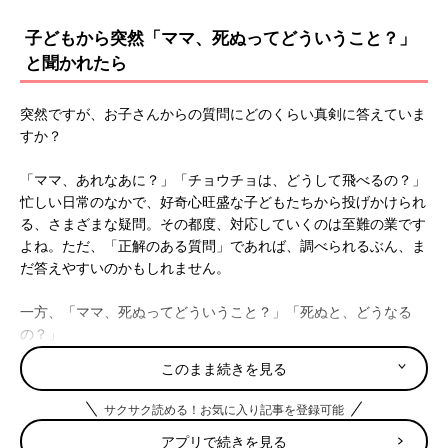
子どもから突然「ママ、死ぬってどういうこと？」
と聞かれたら
突然ですが、お子さんからの質問にどのくらい真剣に答えていま
すか？
「ママ、あれなあに？」「チョウチョは、どうして飛べるの？」
忙しい日常のなかで、好奇心旺盛な子どもたちから投げかけられ
る、さまざまな疑問。その都度、対応していくのは至難の業です
よね。ただ、「正解のある質問」であれば、調べられるぶん、ま
だ答えやすいのかもしれません。
一方、「ママ、死ぬってどういうこと？」「死ぬと、どうなる
の？」
このようなドキッとする質問だったら、どうでしょう？ 大人だ
このまま続きを見る
って、実はわからない。正解のない問いをどのように受けとめ、
どんな言葉を返せばいいのでしょうか。
サクサク読める！お気に入り記事を登録可能
アプリで続きを見る
今回は、医療の現場で子どもから発せられる、さまざまな疑問に