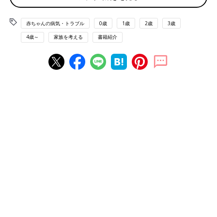
答えてきた、東京慈恵会医科大学 脳神経外科学講座教授（医学
博士）であり、NPO法人横浜こどもホスピスプロジェクトの理
赤ちゃんの病気・トラブル
0歳
1歳
2歳
3歳
事を務める、柳澤隆昭先生にお話を聞き、「子どもとの対話」や
4歳～
家族を考える
書籍紹介
「対話による関係づくり」について考えます。
●Profile 柳澤隆昭
東京慈恵会医科大学 脳神経外科学講座 教授
脳脊髄腫瘍、眼部腫瘍を専門とする小児科医。治癒困難な腫瘍の
救命の道を見いだすこと、更に腫瘍・治療による障害を最小限に
してquality of life (QOL：生活の質)を向上させる治療を開発す
ること、子どもたちやご家族の直面するあらゆる問題に対応し、
生涯にわたり支援することが可能なトータル・ケアを確立するこ
とを目標に診療・研究を続けている。
３歳の子どもにも病状を告知するイギリス
「僕ね、治療を始めたばかりなんだけど、薬の効果がよく出てい
るみたいなの」