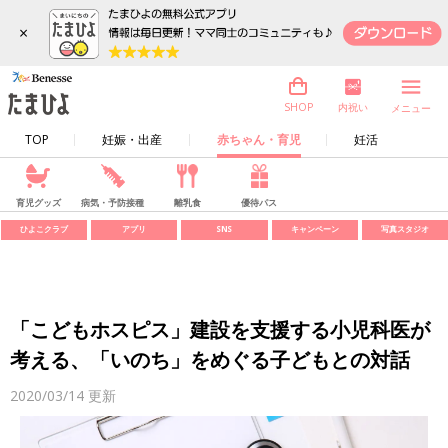
×
内祝い
SHOP
メニュー
TOP
妊娠・出産
赤ちゃん・育児
妊活
育児グッズ
病気・予防接種
離乳食
優待パス
ひよこクラブ
アプリ
SNS
キャンペーン
写真スタジオ
「こどもホスピス」建設を支援する小児科医が
考える、「いのち」をめぐる子どもとの対話
2020/03/14
更新