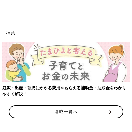
気の子どもと家族が安心して楽しく過ごせる小児緩和ケアの専門
施設です。
「横浜こどもホスピスプロジェクト」の発起人である田川尚登さ
んは、開設準備のため、こどもホスピスの先進国であるイギリ
特集
ス、オランダ、ドイツの施設を視察しました。各国のこどもホス
ピスを見て感じたのは、家庭的であたたかな雰囲気。そして死を
タブー視するのではなく、「生」の延長線上にあるものとして捉
える思想です。
たとえば海外のこどもホスピスでは、死について考えをめぐらせ
るワークショップが行われることがあります。死について描かれ
た本を読みあったり、「死んだあとの世界は？」をテーマに絵を
描いたりすることもあるようです。死んだあとの世界がどうなっ
妊娠・出産・育児にかかる費用やもらえる補助金・助成金をわかり
ているのか、もちろん大人もわからないわけですから、誰も「正
やすく解説！
解」を持ち合わせていません。大人も子どもも、ジャッジされる
ことなく、自由な発想で想像の翼を広げ、語り合うことができる
でしょう。
連載一覧へ
「死」について思いをめぐらせることは、「生きること」につい
て考えることだと田川さんは語ります。筆者が読んだ「こどもホ