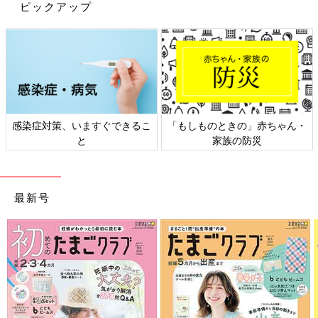
スピス」について綴られた書籍には、「死」について語り合った
ピックアップ
ことで、かえって死への恐怖が消えた病児のエピソードが書かれ
ていました。また、子どもを亡くした母親・父親のなかには
「『たとえこの世を去ったとしても、あなたと私たちはずっと一
緒』と生前に伝えられたことで、いつまでも子どもとの絆を感じ
られている」という人もいるそうです。
「死」への深い対話は、「誰と一緒にどう生きていきたいか」と
いう心の真実を語り合う場にもなり得るのだと感じます。
感染症対策、いますぐできるこ
「もしものときの」赤ちゃん・
と
家族の防災
子どもの問いに、真摯に耳を傾けてみよう
もしも、子どもからドキッとするような質問がなげかけられたと
最新号
したら、それは子どもと深く語り合うチャンスかもしれません。
柳澤先生は、病気の子どもから「私は死んじゃうの？」「これか
らどうなるの？」と問われたら、「すぐに返答しようとしなくて
いい」と教えてくれました。
「『親としてきちんと答えなければならない』『正しいことを教
えなければならない』と身構えず、『なんて答えたらいいかわか
らないから』と会話を早く終えてしまおうとせず、落ち着いてひ