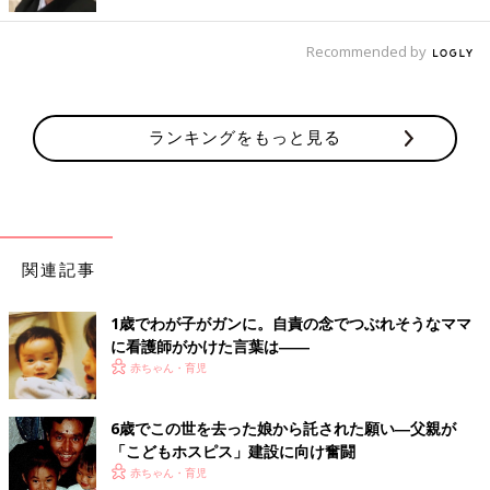
な親子関係を築いているのか』という家庭事情や国柄に加え、医
療環境をめぐる歴史的背景が大きく反映されており、単純にその
優劣を比較することはできません。
Recommended by
ただ、世界的には、幼い子どもであっても、一つひとつ丁寧に話
をすれば十分に理解できるという考え方が主流であり、子どもを
ランキングをもっと見る
中心に治療方針を決めることがより良い治療に繋がると考えられ
ています」（柳澤先生）
実は知らないふりをしているだけ？ 親を気遣う子
どもたち
関連記事
「私はなんの病気なの？」「僕は死んじゃうの？」
1歳でわが子がガンに。自責の念でつぶれそうなママ
こんなふうに両親や医療関係者に病名を問いただしたり、病気に
に看護師がかけた言葉は――
ついて尋ねたりする、日本の子どもは案外少ない、と柳澤先生は
赤ちゃん・育児
語ります。
子どもは、「自分はがんだ」と病名を知っていても、あえて知ら
6歳でこの世を去った娘から託された願い―父親が
「こどもホスピス」建設に向け奮闘
ないふりをすることがあるそうです。実際、柳澤先生が診た患児
赤ちゃん・育児
のなかにも、無事に退院できることになって初めて、「オレ、中