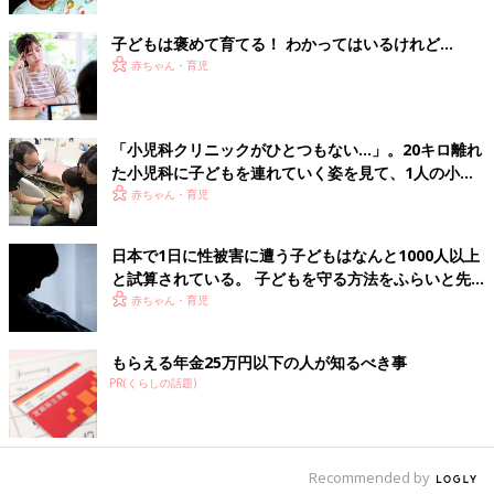
学に入学できると思っていなかった」とぽろっと本音をこぼした
子がいました。両親は、息子に病名を告知していませんでした。
子どもは褒めて育てる！ わかってはいるけれど…
本人は重篤な病気であることを悟っていましたが、あえて知らな
赤ちゃん・育児
いふりをしていたのです。
「親を困らせたくない」「これ以上悲しませたくない」と親を気
遣う子どもが、実は多いのです。
「小児科クリニックがひとつもない…」。20キロ離れ
た小児科に子どもを連れていく姿を見て、1人の小児
すべてを赤裸々に語るのが必ずしもいいとは言いきれませんが、
科医の決意
赤ちゃん・育児
子どもは大人が想像している以上に、周囲を観察し、さまざまな
ことを察しているのかもしれません。大人が正直に語らなかった
り、なにかを隠そうとしたり、タブー視したりしてしまうこと
日本で1日に性被害に遭う子どもはなんと1000人以上
で、子ども自身もまた感情を吐露しにくくなる側面があるのでは
と試算されている。 子どもを守る方法をふらいと先
ないでしょうか。
生に聞く【小児科医】
赤ちゃん・育児
「死」について語り合うことは、「生きる力」に繋
もらえる年金25万円以下の人が知るべき事
がる
PR(くらしの話題)
柳澤先生は現在、「横浜こどもホスピスプロジェクト」の理事と
して、日本にまだ2つしかないこどもホスピスを横浜に開設する
Recommended by
活動を支援しています。こどもホスピスとは、命を脅かされる病