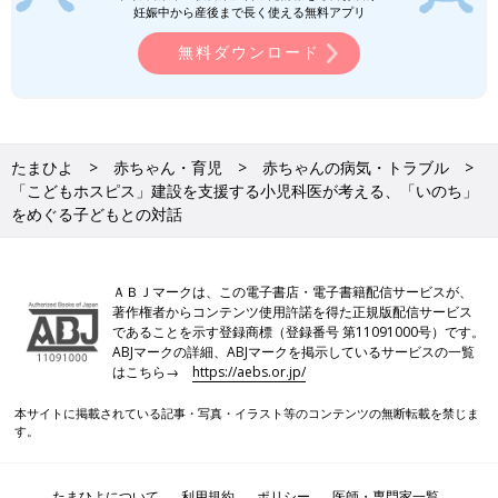
妊娠中から産後まで長く使える無料アプリ
無料ダウンロード
たまひよ
赤ちゃん・育児
赤ちゃんの病気・トラブル
こどもホスピス―限りある小さな命が輝く場所
「こどもホスピス」建設を支援する小児科医が考える、「いのち」
Amazonで見る
をめぐる子どもとの対話
●Profile
ＡＢＪマークは、この電子書店・電子書籍配信サービスが、
著作権者からコンテンツ使用許諾を得た正規版配信サービス
田川尚登
であることを示す登録商標（登録番号 第11091000号）です。
1957年、神奈川県横浜市生まれ。2003年、NPO法人スマイルオ
ABJマークの詳細、ABJマークを掲示しているサービスの一覧
はこちら→
https://aebs.or.jp/
ブキッズを設立。2008年、病児と家族のための宿泊滞在施設
「リラのいえ」を立ち上げる。2017年、
NPO法人横浜こどもホ
本サイトに掲載されている記事・写真・イラスト等のコンテンツの無断転載を禁じま
スピスプロジェクト
を設立し、代表理事に就任。ほか、NPO法
す。
人日本脳腫瘍ネットワーク副理事長、一般社団法人希少がんネッ
トワーク理事、神奈川県こども医療センター倫理委員を務める。
2019年12月、初著書となる「こどもホスピス 限りある小さな命
たまひよについて
利用規約
ポリシー
医師・専門家一覧