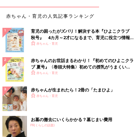
今から20年以上前、柳澤先生がイギリスのがんセンターに赴任
し、初めての回診を行ったとき、
３歳
の患児が話した言葉です。
赤ちゃん・育児の人気記事ランキング
柳澤先生は、まだ幼い子どもたちが、自身の病状や治療内容につ
いて話す姿を見て、衝撃を受けました。
育児の困ったがズバリ！解決する本『ひよこクラブ
イギリスでは、子どもに対しても、‟自身が置かれている状況を
秋号』 4カ月～2才になるまで、育児に役立つ情報が
知る権利がある”と捉え、病状や治療方針を告知するといいま
いっぱい！
赤ちゃん・育児
す。余命までは伝えないとしても、イラストを使って身体のなか
で起こっていることをわかりやすく解説したり、専門用語を使わ
赤ちゃんのお世話まるわかり！『初めてのひよこクラ
ずにこれからどのような治療を行うのかを伝えたりするそうで
ブ 夏号』〈巻頭大特集〉初めての授乳がうまくい
す。
く！ おっぱい・ミルクの基本と夏のトラブル 解決テ
赤ちゃん・育児
ク
「一方、日本では子どもへの告知内容は‟親（保護者）の意向”が
赤ちゃんが生まれたら！2冊の「たまひよ」
尊重されることが一般的です。親が『病名や病状を告げずに、こ
赤ちゃん・育児
れからの治療方針だけを話してほしい』と希望すれば、ほとんど
の場合、病院側はその思いを汲んで対応します。
子どもにどこまで告知をするか。治療の意思決定を誰が行うの
お墓の撤去にいくらかかる？墓じまい費用
か。このことは、子どもの年齢や性格、病気の進行状況はもちろ
PR(くらしの話題)
ん、『子どものアイデンティティをどう捉えるのか』『どのよう