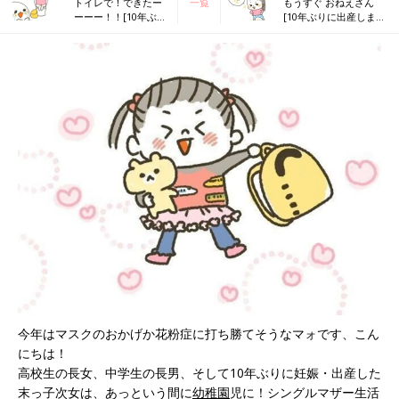
トイレで！できたー
一覧
もうすぐ おねえさん
ーーー！！[10年ぶり
[10年ぶりに出産しまし
に出産しました#196]
た#198]
今年はマスクのおかげか花粉症に打ち勝てそうなマォです、こん
にちは！
高校生の長女、中学生の長男、そして10年ぶりに妊娠・出産した
末っ子次女は、あっという間に
幼稚園
児に！シングルマザー生活