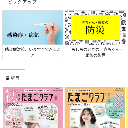
ピックアップ
とか「ぷいちゅあ、なれれるかなぁ」なんて夢見ていて、そんな
姿だけでもう可愛いんです。
が、以前お伝えした通り、乗り物も大好きな次女。
乗り物だいすき♪[10年ぶりに出産しまし
た#183]
年々寒がりになってきて、生まれて初めてもも
感染症対策、いますぐできるこ
「もしものときの」赤ちゃん・
ひきがほしくなったマォです、こんにちは！ 高
と
家族の防災
校生の長女、中学生の長男、そして10年ぶりに
妊娠・出産した末っ子次女は、あっという間に
幼稚園児に！シングルマザー生活を楽しみなが
たんすの中にはピンクや白など可愛いふりふりリボンの洋服だけ
ら、年の差きょうだいを育ててま～す♪
最新号
でなく、乗り物イラストどーん！な青や黒い服も入っています。
…両極端すぎない？(笑)
着る服はいつも自分で選びますが、ある時は「かわいいから、こ
れにする～」とふりふりのついたガーリーコーデ。
またある時は、グレー地に救急車や消防車などが描かれた働く車
コーデ。
そしてトップスは乗り物、ボトムスはふりふりスカートという甘