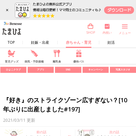
×
内祝い
SHOP
メニュー
TOP
妊娠・出産
赤ちゃん・育児
妊活
育児グッズ
病気・予防接種
離乳食
優待パス
ひよこクラブ
アプリ
SNS
キャンペーン
写真スタジオ
『好き』のストライクゾーン広すぎない？[10
年ぶりに出産しました#197]
2021/03/11
更新
前の話
次の話