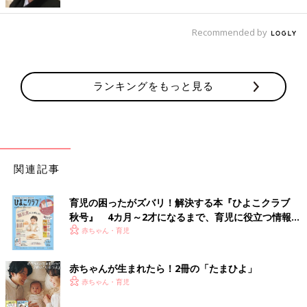
Recommended by
ランキングをもっと見る
関連記事
育児の困ったがズバリ！解決する本『ひよこクラブ
秋号』 4カ月～2才になるまで、育児に役立つ情報が
いっぱい！
赤ちゃん・育児
赤ちゃんが生まれたら！2冊の「たまひよ」
赤ちゃん・育児