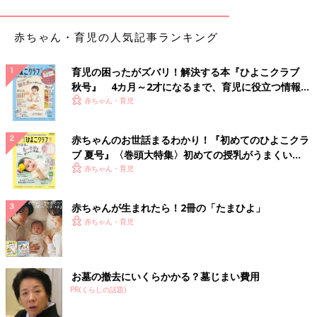
赤ちゃん・育児の人気記事ランキング
育児の困ったがズバリ！解決する本『ひよこクラブ
秋号』 4カ月～2才になるまで、育児に役立つ情報が
いっぱい！
赤ちゃん・育児
赤ちゃんのお世話まるわかり！『初めてのひよこクラ
ブ 夏号』〈巻頭大特集〉初めての授乳がうまくい
く！ おっぱい・ミルクの基本と夏のトラブル 解決テ
赤ちゃん・育児
ク
赤ちゃんが生まれたら！2冊の「たまひよ」
赤ちゃん・育児
お墓の撤去にいくらかかる？墓じまい費用
PR(くらしの話題)