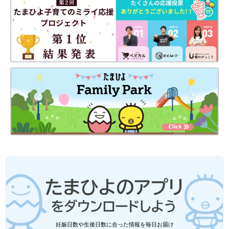
[マォ]
静岡の田舎町在住。
高校生の長女、中学生の長男、そして10年ぶりに妊娠・出産した
末っ子次女は、あっという間に幼稚園児に！妊娠・育児の記録を
（
インスタグラム
）にて公開中。
●
Twitter／@maoppachi
●
webサイト／maoppachi
前の話
次の話
トイレで！できたー
一覧
もうすぐ おねえさん
ーーー！！[10年ぶり
[10年ぶりに出産しまし
に出産しました#196]
た#198]
妊娠日数や生後日数に合った情報を毎日お届け