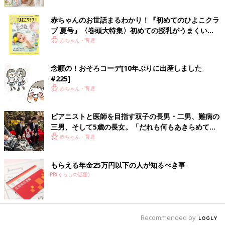
赤ちゃんのお世話まるわかり！『初めてのひよこクラ
ブ 夏号』〈巻頭大特集〉初めての授乳がうまくい
く！ おっぱい・ミルクの基本と夏のトラブル 解決テ
赤ちゃん・育児
ク
念願の！おそろコーデ[10年ぶりに出産しました
#225]
赤ちゃん・育児
ピアニストと医師を目指す双子の長男・二男、難病の
三男、そして5歳の長女。「だれも何もあきらめてほ
しくない」母の思い
赤ちゃん・育児
もらえる年金25万円以下の人が知るべき事
PR(くらしの話題)
Recommended by