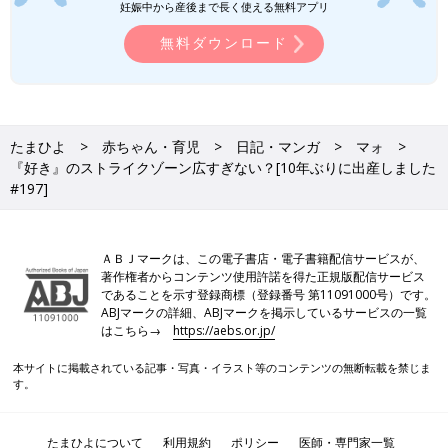
妊娠中から産後まで長く使える無料アプリ
無料ダウンロード
たまひよ
赤ちゃん・育児
日記・マンガ
マォ
『好き』のストライクゾーン広すぎない？[10年ぶりに出産しました
#197]
ＡＢＪマークは、この電子書店・電子書籍配信サービスが、
著作権者からコンテンツ使用許諾を得た正規版配信サービス
であることを示す登録商標（登録番号 第11091000号）です。
ABJマークの詳細、ABJマークを掲示しているサービスの一覧
はこちら→
https://aebs.or.jp/
本サイトに掲載されている記事・写真・イラスト等のコンテンツの無断転載を禁じま
す。
たまひよについて
利用規約
ポリシー
医師・専門家一覧