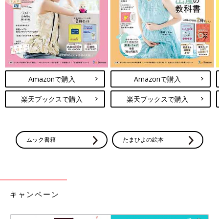
辛ＭＩＸコーデまで披露してくれます♪
お兄ちゃんのおさがりを着させられてるとか思われそうだ…(笑)
特定のキャラクターものしか着なかった上の子たちとは全然違う
なぁ。
でもね、これ親としてはすごく楽なんです！
ストライクゾーンが広いので、服やプレゼントは何を買っても大
Amazonで購入
Amazonで購入
体喜んでくれる！
ファミレスのお子様ランチのおまけなどで、男の子のものしかな
楽天ブックスで購入
楽天ブックスで購入
い・女の子のものしかない時でも、どちらでも喜ぶ！(笑)
もうちょっと大きくなったらまた好みも変わるかと思いますが、
ムック書籍
たまひよの絵本
好きなものの幅が広いとなんでも楽しめて良いなぁと、ちょっと
羨ましいです(笑)
次回に続く。
・
[10年ぶりに出産しました]記事一覧
キャンペーン
・
たまひよONLINEの育児マンガ一覧はこちら