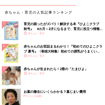
この交通網は、
胎児
の時期から作られ始め、誕生とともに猛スピ
ードで発達。思春期ごろまでに発達のピークを迎え、脳はほぼ形
赤ちゃん・育児の人気記事ランキング
成した状態に。大人になったときの脳のベースは子どものときに
作られるのです。1才、2才の時期は、さまざまな能力と可能性の
育児の困ったがズバリ！解決する本『ひよこクラブ
ある脳に育てる、絶好のチャンスなのです。
秋号』 4カ月～2才になるまで、育児に役立つ情報が
いっぱい！
赤ちゃん・育児
刺激をたくさん与えて脳の交通網を張りめぐらせる
ことが大切です
赤ちゃんのお世話まるわかり！『初めてのひよこクラ
ブ 夏号』〈巻頭大特集〉初めての授乳がうまくい
く！ おっぱい・ミルクの基本と夏のトラブル 解決テ
赤ちゃん・育児
ク
赤ちゃんが生まれたら！2冊の「たまひよ」
赤ちゃん・育児
お墓の撤去にいくらかかる？墓じまい費用
PR(くらしの話題)