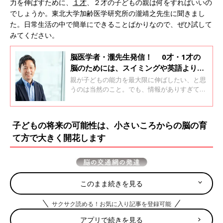
力を伸ばすために、
１才
、２才の子どもの親は何をすればいいの
でしょうか。東北大学加齢医学研究所の瀧靖之先生に聞きまし
た。日常生活の中で簡単にできることばかりなので、ぜひ試して
みてください。
脳医学者・瀧先生発信！ 0才・1才の
脳のためには、スイミングや英語より
も、大切なことがある
親が子どもの能力を最大限に伸ばしたい、と思
うのは当然のこと。でも、情報がありすぎて何
をすればいいか判断できない！と思う人も多い
はず。そこで、数々のヒット本を生み出し、脳
医学者として最先端の研究をされている瀧靖之
子どもの将来の可能性は、小さいころからの脳の育
先生に「今、親は何をすべきか」お聞きしまし
て方で大きく開花します
た。
このまま続きを見る
サクサク読める！お気に入り記事を登録可能
アプリで続きを見る