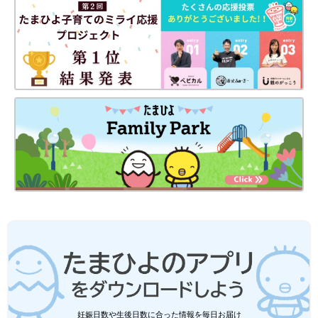
子どもにとっての幸せは、将来の進む道に多くの選択肢があり、
主体的に前進できる力を持っていること。いわば、｢常になりた
い自分｣でいられることです。たくさんの選択肢が持てるよう、
ママやパパは子どもの可能性を最大限に伸ばしてあげたいもの。
そのためには、とくに｢知的好奇心｣と｢共感力」をバランスよく
育てることが重要です。
監修／瀧 靖之先生 イラスト／ミヤギユカリ 取材・文／ひよこ
クラブ編集部
子どもの能力を伸ばすのに大切なことは、実は日常生活ででき
る、とてもシンプルなことのようです。ママやパパが心にとめて
おくだけで、「子どもの脳」がぐ～んと育てられます。
瀧 靖之先生
Profile
東北大学加齢医学研究所 教授。医師・医学博士。16万人以上の
脳のMRI画像をもとに、脳の発達や加齢のメカニズムを解明する
妊娠日数や生後日数に合った情報を毎日お届け