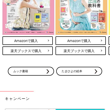
れるという“工事”が行われますが、そのタイミングは脳の領域で
さまざまです。より効果的に才能を伸ばしたいなら、工事のタイ
ミングに合わせて準備するのがベター。
1～2才代は母国語、3～5才代は音楽や運動、8～1
0才
代は英語の
才能を伸ばしてあげると、脳は最大限に発達し、効率よく力がつ
くといわれています。ただし、その年代を過ぎてから進めても、
才能は伸びるので安心を。子どもの年齢と伸びる力の目安は以下
Amazonで購入
Amazonで購入
のとおりです。
【０カ月～１才代】笑顔で話しかけ、スキンシップをして親子の
楽天ブックスで購入
楽天ブックスで購入
愛着関係を築く時期
【6カ月～
2才
代】母国語の獲得に大切な時期なので、読み聞かせ
をたっぷりと!
【2才～】自分と外の世界の区別ができ、好奇心が伸びるので、
ムック書籍
たまひよの絵本
いろいろな世界を見せてあげて
【3～5才代】運動や音楽を始めるとぐんぐん伸びる時期
【8～10才】英語を習得するのに適した時期。とくに聞く力と話
す力が伸びます
キャンペーン
これからの時代を生き抜くために必要な能力とは？