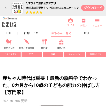
×
内祝い
SHOP
メニュー
TOP
妊娠・出産
赤ちゃん・育児
妊活
育児グッズ
病気・予防接種
離乳食
優待パス
ひよこクラブ
アプリ
SNS
キャンペーン
写真スタジオ
赤ちゃん時代は重要！最新の脳科学でわかっ
た、0カ月から10歳の子どもの能力の伸ばし方
【専門家】
2021/01/06
更新