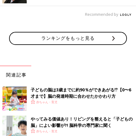
Recommended by
ランキングをもっと見る
子どもの脳に交通網を張りめぐらせて、脳のベースをしっかり育
てるには、親子のコミュニケーションや新しいことに触れる機会
を増やし、脳に刺激を与えることが大切です。
関連記事
脳の神経細胞には、生まれたときから一つ一つに役割があり、似
た働きをする神経細胞同士が集団を形成。各集団は領域を持ち、
子どもの脳は3歳までに約90％ができあがる⁉【0〜6
異なる働きをします。たとえば｢聞く｣働きを持つ領域なら、神経
才まで】脳の発達時期に合わせたかかわり方
細胞同士ががっちり手をつなぎ、交通網が密になるほど、その領
赤ちゃん・育児
域の体積は大きくなり｢聞く力｣が高まります。
やってみる価値あり！リビングを整えると「子どもの
とはいえ、脳は｢聞く｣などの１つの働きに対し、｢見る｣｢考える｣
脳」によい影響が?! 脳科学の専門家に聞く
といったさまざまな領域と関係し合って仕事をこなす特徴が。１
赤ちゃん・育児
つの働きをするために、ほかの領域同士とも交通網をつなげてい