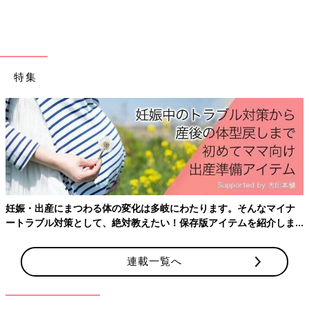
子どもの脳は外からの刺激を受けるたびに発達します。その刺激
とは、何気ない親子のやりとりや適切な生活習慣。
次の６つが日常生活で子どもにしてあげたいことです。
（１）子どもをたくさんほめる
（２）子どもが話しかけてきたら、しっかりと答える
特集
（３）新しい体験をたくさんさせてあげる
（４）子どもの質問攻めにしっかり答える
（５）しっかり睡眠をとらせる
（６）朝食を食べさせる
脳の特定の才能を伸ばすのと、いろいろな能力を伸ばすの
とはどちらがいい？
妊娠・出産にまつわる体の変化は多岐にわたります。そんなマイナ
ートラブル対策として、絶対教えたい！保存版アイテムを紹介しま
す。
連載一覧へ