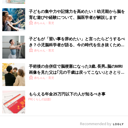
きます。その結果、脳全体の体積が大きくなり、｢聞く力｣以外に
子どもの集中力や記憶力を高めたい！幼児期から脳を
｢見る力｣｢考える力｣など、いろいろな才能を伸ばしていくので
育む遊びや経験について、脳医学者が解説します
す。
赤ちゃん・育児
子どもの脳を育てるための親の具体的なかかわり方は？
子どもが「習い事を辞めたい」と言ったらどうするべ
き？小児脳科学者が語る、今の時代を生き抜くために
本当に大切な力
赤ちゃん・育児
手術後の合併症で脳梗塞になった3歳､長男｡脳のMRI
画像を見た父は｢元の千歳は戻ってこない｣とさとり…
夫婦で泣き続けた日々【クルーゾン症候群】
赤ちゃん・育児
もらえる年金25万円以下の人が知るべき事
PR(くらしの話題)
Recommended by