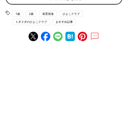
1歳
2歳
発育発達
ひよこクラブ
１才２才のひよこクラブ
おすすめ記事
子どもの脳は、生まれたときから140億個という一生分の細胞が
あり、決まった場所に並んでいます。この細胞を｢神経細胞｣とい
い、細胞同士が手をつなぐようにどんどんつながって“道”を作る
ことで発達します。
この道は、いわば情報の通り道。見たり聞いたりで入ってくる情
報や、脳のさまざまな働きに必要な情報が、脳の中でかけめぐ
る“交通網”となります。交通網は、初めに脳の中にたくさん張り
めぐらされ、一定期間使われます。
その後、よく使う道は、しっかりとした道に。使われなかった道
は壊される“工事”が行われます。こうして脳の中に効率のいい交
通網ができればできるほど、高い能力を生み出せる脳になってい
くのです。