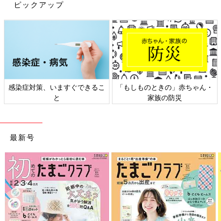
ピックアップ
たとえば｢得意なサッカーの能力を伸ばしたい｣と考えているな
感染症対策、いますぐできるこ
「もしものときの」赤ちゃん・
ら、集中的に行うことで、脳の運動にかかわる領域に刺激が与え
と
家族の防災
られ、才能は伸びていきます。それにより、子どもに自信がつ
き、ほかの才能も伸びる可能性も出てきます。
ですが、歌を歌う、絵を描くなど、ほかのことも楽しみながら、
最新号
得意なことを伸ばしていくほうが、さまざまな能力が身について
いきます。発育・発達に合わせて、特定の才能を伸ばしながら、
いろいろな能力をバランスよくつけていくことがおすすめです。
何歳でどんな能力を伸ばしてあげるといい？
脳の中では、よく使う道はしっかりした道に、使わない道は壊さ