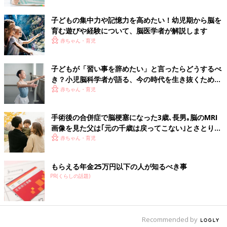
きます。その結果、脳全体の体積が大きくなり、｢聞く力｣以外に
子どもの集中力や記憶力を高めたい！幼児期から脳を
｢見る力｣｢考える力｣など、いろいろな才能を伸ばしていくので
育む遊びや経験について、脳医学者が解説します
す。
赤ちゃん・育児
子どもの脳を育てるための親の具体的なかかわり方は？
子どもが「習い事を辞めたい」と言ったらどうするべ
き？小児脳科学者が語る、今の時代を生き抜くために
本当に大切な力
赤ちゃん・育児
手術後の合併症で脳梗塞になった3歳､長男｡脳のMRI
画像を見た父は｢元の千歳は戻ってこない｣とさとり…
夫婦で泣き続けた日々【クルーゾン症候群】
赤ちゃん・育児
もらえる年金25万円以下の人が知るべき事
PR(くらしの話題)
Recommended by