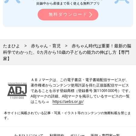
研究を行っている。「賢い子は」図鑑で育てる（講談社）など著
妊娠中から産後まで長く使える無料アプリ
書多数。
無料ダウンロード
参考／『１才２才のひよこクラブ２０２０年夏秋号』「脳を育て
る最高の親子遊び」
たまひよ
赤ちゃん・育児
赤ちゃん時代は重要！最新の脳
科学でわかった、0カ月から10歳の子どもの能力の伸ばし方【専門
家】
ＡＢＪマークは、この電子書店・電子書籍配信サービスが、
著作権者からコンテンツ使用許諾を得た正規版配信サービス
であることを示す登録商標（登録番号 第11091000号）です。
ABJマークの詳細、ABJマークを掲示しているサービスの一覧
はこちら→
https://aebs.or.jp/
本サイトに掲載されている記事・写真・イラスト等のコンテンツの無断転載を禁じま
す。
たまひよについて
利用規約
ポリシー
医師・専門家一覧