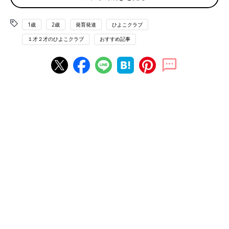
1歳
2歳
発育発達
ひよこクラブ
１才２才のひよこクラブ
おすすめ記事
子どもの脳は、生まれたときから140億個という一生分の細胞が
あり、決まった場所に並んでいます。この細胞を｢神経細胞｣とい
い、細胞同士が手をつなぐようにどんどんつながって“道”を作る
ことで発達します。
この道は、いわば情報の通り道。見たり聞いたりで入ってくる情
報や、脳のさまざまな働きに必要な情報が、脳の中でかけめぐ
る“交通網”となります。交通網は、初めに脳の中にたくさん張り
めぐらされ、一定期間使われます。
その後、よく使う道は、しっかりとした道に。使われなかった道
は壊される“工事”が行われます。こうして脳の中に効率のいい交
通網ができればできるほど、高い能力を生み出せる脳になってい
くのです。