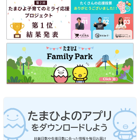
子どもにとっての幸せは、将来の進む道に多くの選択肢があり、
主体的に前進できる力を持っていること。いわば、｢常になりた
い自分｣でいられることです。たくさんの選択肢が持てるよう、
ママやパパは子どもの可能性を最大限に伸ばしてあげたいもの。
そのためには、とくに｢知的好奇心｣と｢共感力」をバランスよく
育てることが重要です。
監修／瀧 靖之先生 イラスト／ミヤギユカリ 取材・文／ひよこ
クラブ編集部
子どもの能力を伸ばすのに大切なことは、実は日常生活ででき
る、とてもシンプルなことのようです。ママやパパが心にとめて
おくだけで、「子どもの脳」がぐ～んと育てられます。
瀧 靖之先生
Profile
東北大学加齢医学研究所 教授。医師・医学博士。16万人以上の
脳のMRI画像をもとに、脳の発達や加齢のメカニズムを解明する
妊娠日数や生後日数に合った情報を毎日お届け