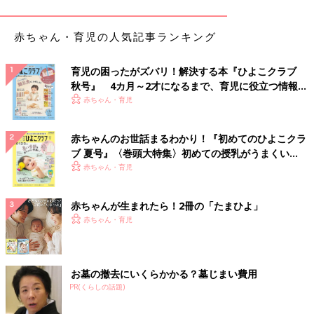
この交通網は、
胎児
の時期から作られ始め、誕生とともに猛スピ
ードで発達。思春期ごろまでに発達のピークを迎え、脳はほぼ形
赤ちゃん・育児の人気記事ランキング
成した状態に。大人になったときの脳のベースは子どものときに
作られるのです。1才、2才の時期は、さまざまな能力と可能性の
育児の困ったがズバリ！解決する本『ひよこクラブ
ある脳に育てる、絶好のチャンスなのです。
秋号』 4カ月～2才になるまで、育児に役立つ情報が
いっぱい！
赤ちゃん・育児
刺激をたくさん与えて脳の交通網を張りめぐらせる
ことが大切です
赤ちゃんのお世話まるわかり！『初めてのひよこクラ
ブ 夏号』〈巻頭大特集〉初めての授乳がうまくい
く！ おっぱい・ミルクの基本と夏のトラブル 解決テ
赤ちゃん・育児
ク
赤ちゃんが生まれたら！2冊の「たまひよ」
赤ちゃん・育児
お墓の撤去にいくらかかる？墓じまい費用
PR(くらしの話題)