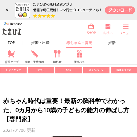
×
内祝い
SHOP
メニュー
TOP
妊娠・出産
赤ちゃん・育児
妊活
育児グッズ
病気・予防接種
離乳食
優待パス
ひよこクラブ
アプリ
SNS
キャンペーン
写真スタジオ
赤ちゃん時代は重要！最新の脳科学でわかっ
た、0カ月から10歳の子どもの能力の伸ばし方
【専門家】
2021/01/06
更新