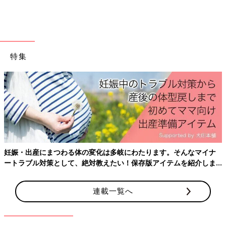
子どもの脳は外からの刺激を受けるたびに発達します。その刺激
とは、何気ない親子のやりとりや適切な生活習慣。
次の６つが日常生活で子どもにしてあげたいことです。
（１）子どもをたくさんほめる
（２）子どもが話しかけてきたら、しっかりと答える
特集
（３）新しい体験をたくさんさせてあげる
（４）子どもの質問攻めにしっかり答える
（５）しっかり睡眠をとらせる
（６）朝食を食べさせる
脳の特定の才能を伸ばすのと、いろいろな能力を伸ばすの
とはどちらがいい？
妊娠・出産にまつわる体の変化は多岐にわたります。そんなマイナ
ートラブル対策として、絶対教えたい！保存版アイテムを紹介しま
す。
連載一覧へ