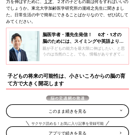
力を伸ばすために、
１才
、２才の子どもの親は何をすればいいの
でしょうか。東北大学加齢医学研究所の瀧靖之先生に聞きまし
た。日常生活の中で簡単にできることばかりなので、ぜひ試して
みてください。
脳医学者・瀧先生発信！ 0才・1才の
脳のためには、スイミングや英語より
も、大切なことがある
親が子どもの能力を最大限に伸ばしたい、と思
うのは当然のこと。でも、情報がありすぎて何
をすればいいか判断できない！と思う人も多い
はず。そこで、数々のヒット本を生み出し、脳
医学者として最先端の研究をされている瀧靖之
子どもの将来の可能性は、小さいころからの脳の育
先生に「今、親は何をすべきか」お聞きしまし
て方で大きく開花します
た。
このまま続きを見る
サクサク読める！お気に入り記事を登録可能
アプリで続きを見る