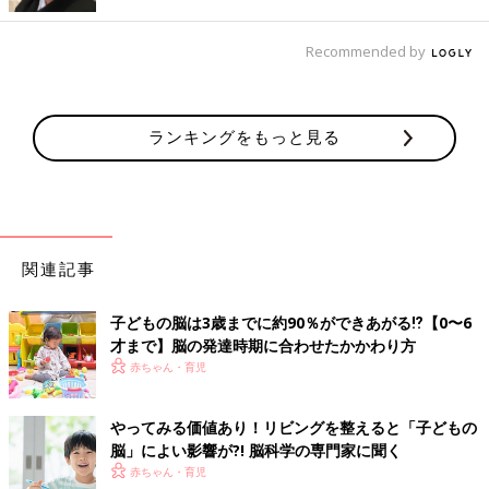
Recommended by
ランキングをもっと見る
子どもの脳に交通網を張りめぐらせて、脳のベースをしっかり育
てるには、親子のコミュニケーションや新しいことに触れる機会
を増やし、脳に刺激を与えることが大切です。
関連記事
脳の神経細胞には、生まれたときから一つ一つに役割があり、似
た働きをする神経細胞同士が集団を形成。各集団は領域を持ち、
子どもの脳は3歳までに約90％ができあがる⁉【0〜6
異なる働きをします。たとえば｢聞く｣働きを持つ領域なら、神経
才まで】脳の発達時期に合わせたかかわり方
細胞同士ががっちり手をつなぎ、交通網が密になるほど、その領
赤ちゃん・育児
域の体積は大きくなり｢聞く力｣が高まります。
やってみる価値あり！リビングを整えると「子どもの
とはいえ、脳は｢聞く｣などの１つの働きに対し、｢見る｣｢考える｣
脳」によい影響が?! 脳科学の専門家に聞く
といったさまざまな領域と関係し合って仕事をこなす特徴が。１
赤ちゃん・育児
つの働きをするために、ほかの領域同士とも交通網をつなげてい