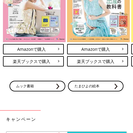
れるという“工事”が行われますが、そのタイミングは脳の領域で
さまざまです。より効果的に才能を伸ばしたいなら、工事のタイ
ミングに合わせて準備するのがベター。
1～2才代は母国語、3～5才代は音楽や運動、8～1
0才
代は英語の
才能を伸ばしてあげると、脳は最大限に発達し、効率よく力がつ
くといわれています。ただし、その年代を過ぎてから進めても、
才能は伸びるので安心を。子どもの年齢と伸びる力の目安は以下
Amazonで購入
Amazonで購入
のとおりです。
【０カ月～１才代】笑顔で話しかけ、スキンシップをして親子の
楽天ブックスで購入
楽天ブックスで購入
愛着関係を築く時期
【6カ月～
2才
代】母国語の獲得に大切な時期なので、読み聞かせ
をたっぷりと!
【2才～】自分と外の世界の区別ができ、好奇心が伸びるので、
ムック書籍
たまひよの絵本
いろいろな世界を見せてあげて
【3～5才代】運動や音楽を始めるとぐんぐん伸びる時期
【8～10才】英語を習得するのに適した時期。とくに聞く力と話
す力が伸びます
キャンペーン
これからの時代を生き抜くために必要な能力とは？