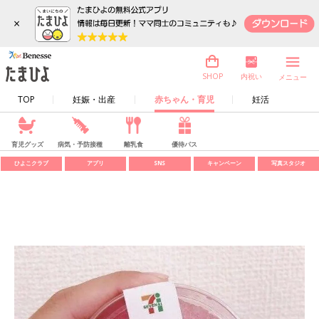
×
内祝い
SHOP
メニュー
TOP
妊娠・出産
赤ちゃん・育児
妊活
育児グッズ
病気・予防接種
離乳食
優待パス
ひよこクラブ
アプリ
SNS
キャンペーン
写真スタジオ