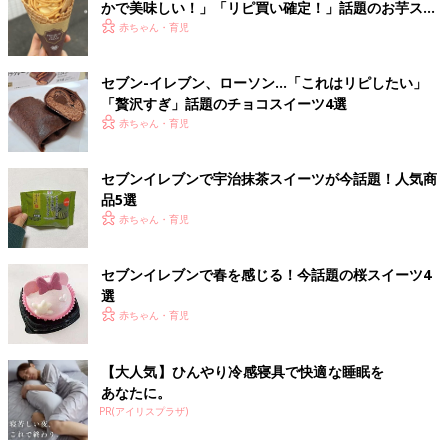
かで美味しい！」「リピ買い確定！」話題のお芋スイ
ーツ4選
赤ちゃん・育児
セブン-イレブン、ローソン…「これはリピしたい」
「贅沢すぎ」話題のチョコスイーツ4選
赤ちゃん・育児
セブンイレブンで宇治抹茶スイーツが今話題！人気商
品5選
赤ちゃん・育児
セブンイレブンで春を感じる！今話題の桜スイーツ4
選
赤ちゃん・育児
【大人気】ひんやり冷感寝具で快適な睡眠を
あなたに。
PR(アイリスプラザ)