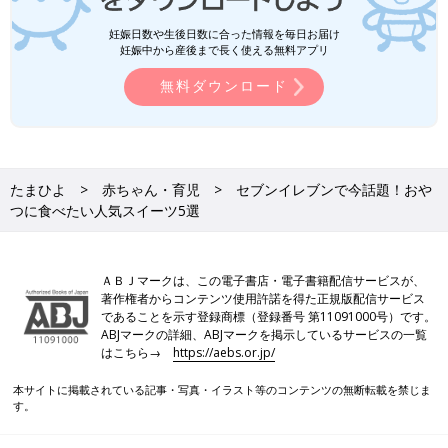
妊娠日数や生後日数に合った情報を毎日お届け
妊娠中から産後まで長く使える無料アプリ
無料ダウンロード
たまひよ
赤ちゃん・育児
セブンイレブンで今話題！おや
つに食べたい人気スイーツ5選
ＡＢＪマークは、この電子書店・電子書籍配信サービスが、
著作権者からコンテンツ使用許諾を得た正規版配信サービス
であることを示す登録商標（登録番号 第11091000号）です。
ABJマークの詳細、ABJマークを掲示しているサービスの一覧
はこちら→
https://aebs.or.jp/
本サイトに掲載されている記事・写真・イラスト等のコンテンツの無断転載を禁じま
す。