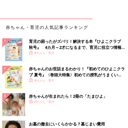
赤ちゃん・育児の人気記事ランキング
育児の困ったがズバリ！解決する本『ひよこクラブ
秋号』 4カ月～2才になるまで、育児に役立つ情報が
いっぱい！
赤ちゃん・育児
赤ちゃんのお世話まるわかり！『初めてのひよこクラ
ブ 夏号』〈巻頭大特集〉初めての授乳がうまくい
く！ おっぱい・ミルクの基本と夏のトラブル 解決テ
赤ちゃん・育児
ク
赤ちゃんが生まれたら！2冊の「たまひよ」
赤ちゃん・育児
お墓の撤去にいくらかかる？墓じまい費用