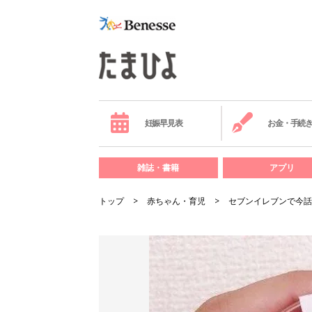
妊娠早見表
お金・手続
雑誌・書籍
アプリ
トップ
赤ちゃん・育児
セブンイレブンで今話