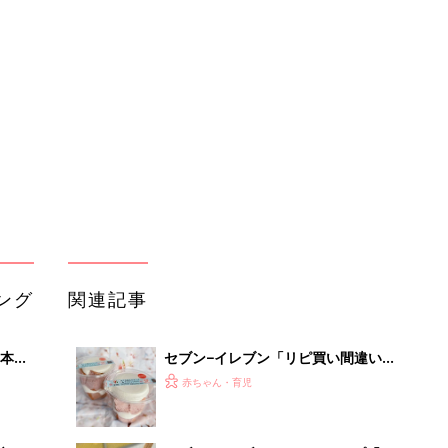
本
セブン−イレブン「リピ買い間違いな
2才
しっ！」「ほっと一息つきたいときに
赤ちゃん・育児
いっ
♪」話題の桜スイーツ4選
初め
セブン-イレブン・ミニストップ「ね
大特
っとり＆なめらかで美味しい！」「リ
赤ちゃん・育児
 お
ピ買い確定！」話題のお芋スイーツ4
ブル
選
たま
セブン-イレブン、ローソン…「これ
はリピしたい」「贅沢すぎ」話題のチ
赤ちゃん・育児
ョコスイーツ4選
セブンイレブンで宇治抹茶スイーツが
OFF
今話題！人気商品5選
赤ちゃん・育児
セブンイレブンで春を感じる！今話題
の桜スイーツ4選
赤ちゃん・育児