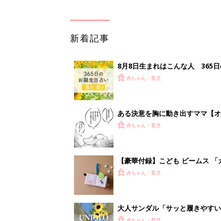
『ひよこクラブ』秋号が発売中！
赤ちゃん・育児
大人サンダル「サッと履きやすい
赤ちゃん・育児
<
1
妊娠日数や