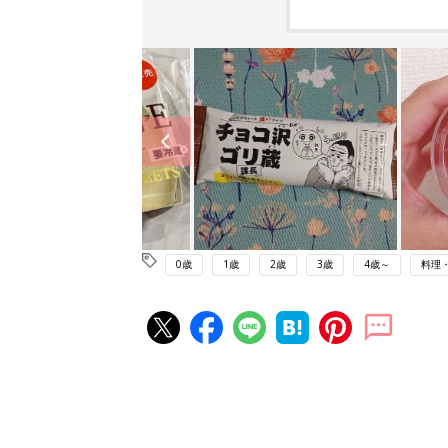
0歳
1歳
2歳
3歳
4歳～
料理
赤ちゃん・育児の人気記事ランキ