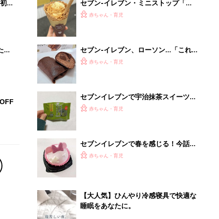
【大人気】ひんやり冷感寝具で快適な
睡眠をあなたに。
PR（アイリスプラザ）
Recommended by
離乳食はいつから？進め方は？「たまひよ きほんの離
乳食」
授乳の悩みや初めての離乳食作りに役立つ