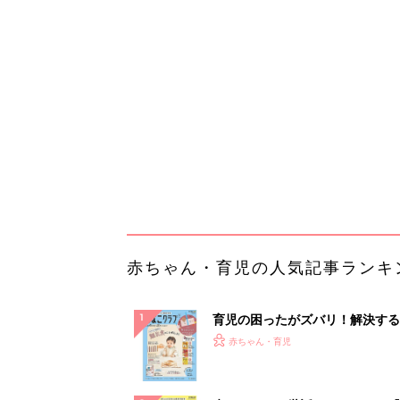
育児の困ったがズバリ！解決する
『ひよこクラブ 秋号』 4カ月～
赤ちゃん・育児
になるまで、育児に役立つ情報が
ぱい！
赤ちゃんのお世話まるわかり！『
てのひよこクラブ 夏号』〈巻頭
赤ちゃん・育児
集〉初めての授乳がうまくいく！
っぱい・ミルクの基本と夏のトラ
解決テク
赤ちゃんが生まれたら！2冊の「
ひよ」
赤ちゃん・育児
Amazon今日も見逃せない！80%
以上が続々登場
PR（Amazon）