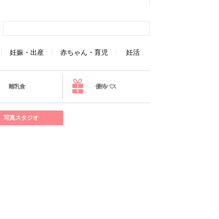
妊娠・出産
赤ちゃん・育児
妊活
離乳食
優待パス
写真スタジオ