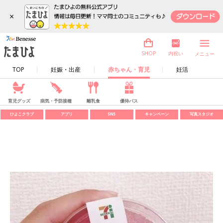
×
内祝い
SHOP
メニュー
TOP
妊娠・出産
赤ちゃん・育児
妊活
育児グッズ
病気・予防接種
離乳食
優待パス
ひよこクラブ
アプリ
SNS
キャンペーン
写真スタジオ