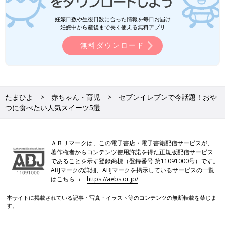
妊娠日数や生後日数に合った情報を毎日お届け
妊娠中から産後まで長く使える無料アプリ
無料ダウンロード
たまひよ
赤ちゃん・育児
セブンイレブンで今話題！おや
つに食べたい人気スイーツ5選
ＡＢＪマークは、この電子書店・電子書籍配信サービスが、
著作権者からコンテンツ使用許諾を得た正規版配信サービス
であることを示す登録商標（登録番号 第11091000号）です。
ABJマークの詳細、ABJマークを掲示しているサービスの一覧
はこちら→
https://aebs.or.jp/
本サイトに掲載されている記事・写真・イラスト等のコンテンツの無断転載を禁じま
す。