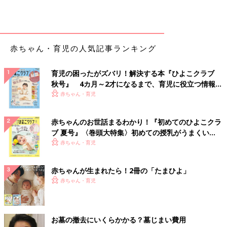
赤ちゃん・育児の人気記事ランキング
育児の困ったがズバリ！解決する本『ひよこクラブ
秋号』 4カ月～2才になるまで、育児に役立つ情報が
いっぱい！
赤ちゃん・育児
赤ちゃんのお世話まるわかり！『初めてのひよこクラ
ブ 夏号』〈巻頭大特集〉初めての授乳がうまくい
く！ おっぱい・ミルクの基本と夏のトラブル 解決テ
赤ちゃん・育児
ク
赤ちゃんが生まれたら！2冊の「たまひよ」
赤ちゃん・育児
お墓の撤去にいくらかかる？墓じまい費用