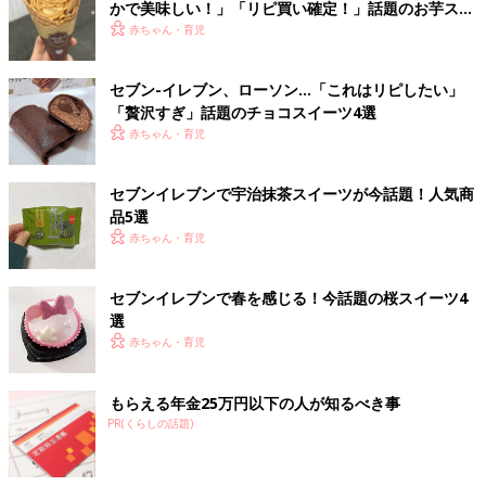
かで美味しい！」「リピ買い確定！」話題のお芋スイ
ーツ4選
赤ちゃん・育児
セブン-イレブン、ローソン…「これはリピしたい」
「贅沢すぎ」話題のチョコスイーツ4選
赤ちゃん・育児
セブンイレブンで宇治抹茶スイーツが今話題！人気商
品5選
赤ちゃん・育児
セブンイレブンで春を感じる！今話題の桜スイーツ4
選
赤ちゃん・育児
もらえる年金25万円以下の人が知るべき事
PR(くらしの話題)