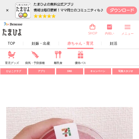
×
内祝い
SHOP
メニュー
TOP
妊娠・出産
赤ちゃん・育児
妊活
育児グッズ
病気・予防接種
離乳食
優待パス
ひよこクラブ
アプリ
SNS
キャンペーン
写真スタジオ