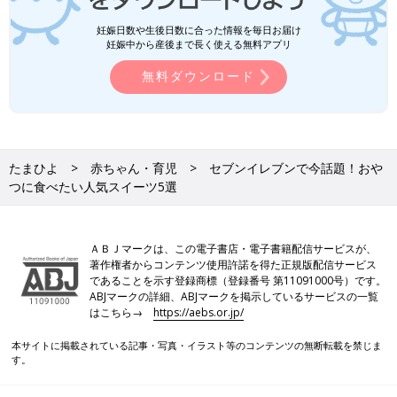
妊娠日数や生後日数に合った情報を毎日お届け
妊娠中から産後まで長く使える無料アプリ
無料ダウンロード
たまひよ
赤ちゃん・育児
セブンイレブンで今話題！おや
つに食べたい人気スイーツ5選
ＡＢＪマークは、この電子書店・電子書籍配信サービスが、
著作権者からコンテンツ使用許諾を得た正規版配信サービス
であることを示す登録商標（登録番号 第11091000号）です。
ABJマークの詳細、ABJマークを掲示しているサービスの一覧
はこちら→
https://aebs.or.jp/
本サイトに掲載されている記事・写真・イラスト等のコンテンツの無断転載を禁じま
す。