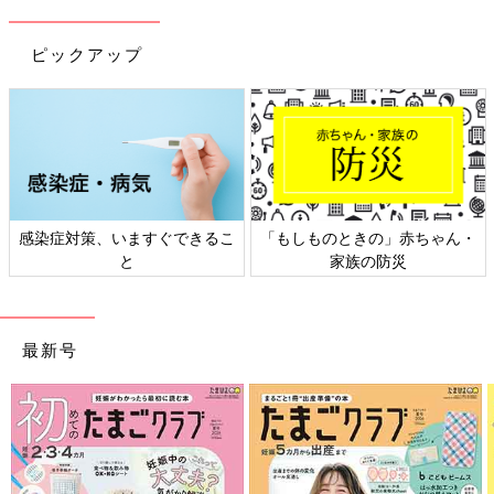
ピックアップ
できるこ
「もしものときの」赤ちゃん・
日本外来小児科学会リ
家族の防災
ト検討会
最新号