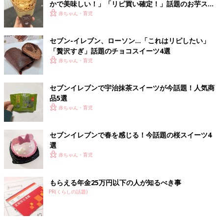
かで美味しい！」「リピ買い確定！」話題のお芋スイ
ーツ4選
赤ちゃん・育児
セブン-イレブン、ローソン…「これはリピしたい」
「贅沢すぎ」話題のチョコスイーツ4選
赤ちゃん・育児
セブンイレブンで宇治抹茶スイーツが今話題！人気商
品5選
赤ちゃん・育児
セブンイレブンで春を感じる！今話題の桜スイーツ4
選
赤ちゃん・育児
もらえる年金25万円以下の人が知るべき事
PR(くらしの話題)