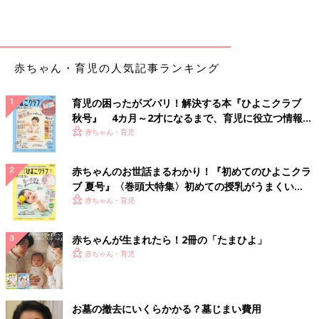
赤ちゃん・育児の人気記事ランキング
育児の困ったがズバリ！解決する本『ひよこクラブ
秋号』 4カ月～2才になるまで、育児に役立つ情報が
いっぱい！
赤ちゃん・育児
赤ちゃんのお世話まるわかり！『初めてのひよこクラ
ブ 夏号』〈巻頭大特集〉初めての授乳がうまくい
く！ おっぱい・ミルクの基本と夏のトラブル 解決テ
赤ちゃん・育児
ク
赤ちゃんが生まれたら！2冊の「たまひよ」
赤ちゃん・育児
お墓の撤去にいくらかかる？墓じまい費用