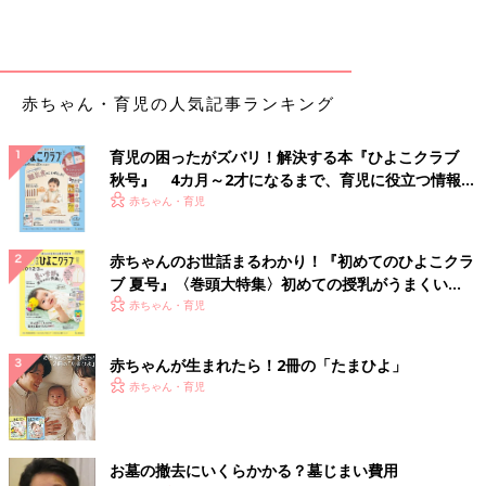
赤ちゃん・育児の人気記事ランキング
育児の困ったがズバリ！解決する本『ひよこクラブ
秋号』 4カ月～2才になるまで、育児に役立つ情報が
いっぱい！
赤ちゃん・育児
赤ちゃんのお世話まるわかり！『初めてのひよこクラ
ブ 夏号』〈巻頭大特集〉初めての授乳がうまくい
く！ おっぱい・ミルクの基本と夏のトラブル 解決テ
赤ちゃん・育児
ク
赤ちゃんが生まれたら！2冊の「たまひよ」
赤ちゃん・育児
お墓の撤去にいくらかかる？墓じまい費用