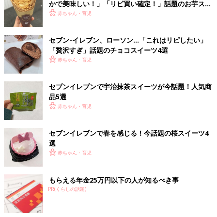
かで美味しい！」「リピ買い確定！」話題のお芋スイ
ーツ4選
赤ちゃん・育児
セブン-イレブン、ローソン…「これはリピしたい」
「贅沢すぎ」話題のチョコスイーツ4選
赤ちゃん・育児
セブンイレブンで宇治抹茶スイーツが今話題！人気商
品5選
赤ちゃん・育児
セブンイレブンで春を感じる！今話題の桜スイーツ4
選
赤ちゃん・育児
もらえる年金25万円以下の人が知るべき事
PR(くらしの話題)