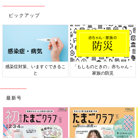
ピックアップ
赤ちゃん・
日本外来小児科学会リーフレッ
六星占術 細木かおり
災
ト検討会
相談
最新号