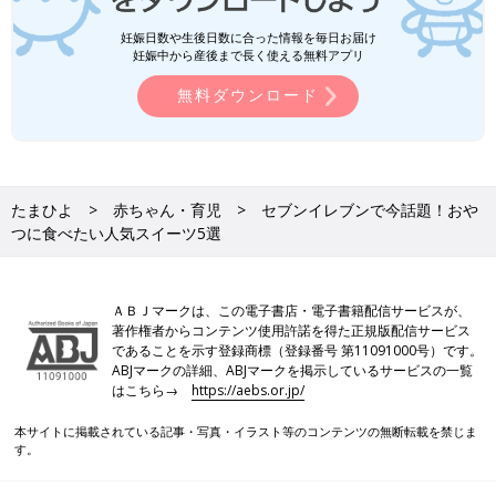
妊娠日数や生後日数に合った情報を毎日お届け
妊娠中から産後まで長く使える無料アプリ
無料ダウンロード
たまひよ
赤ちゃん・育児
セブンイレブンで今話題！おや
つに食べたい人気スイーツ5選
ＡＢＪマークは、この電子書店・電子書籍配信サービスが、
著作権者からコンテンツ使用許諾を得た正規版配信サービス
であることを示す登録商標（登録番号 第11091000号）です。
ABJマークの詳細、ABJマークを掲示しているサービスの一覧
はこちら→
https://aebs.or.jp/
本サイトに掲載されている記事・写真・イラスト等のコンテンツの無断転載を禁じま
す。