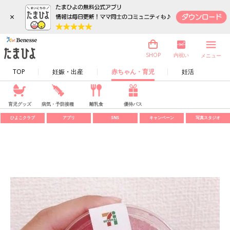
×
内祝い
SHOP
メニュー
TOP
妊娠・出産
赤ちゃん・育児
妊活
育児グッズ
病気・予防接種
離乳食
優待パス
ひよこクラブ
アプリ
SNS
キャンペーン
写真スタジオ