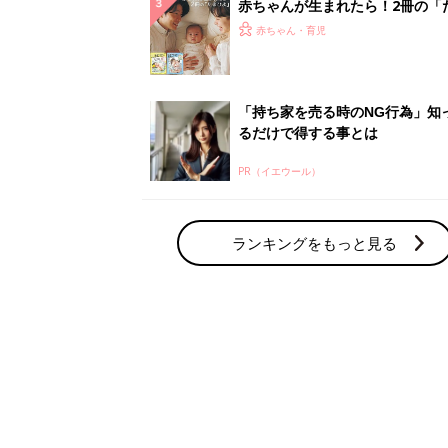
赤ちゃん・育児の人気テーマ
育児日記・マンガ
出産・育児あるあるをマンガで楽しもう
赤ちゃんの病気
赤ちゃんの病気や事故・ケガ、ホームケア
いてまとめました