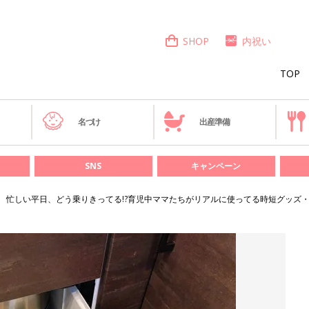
SHOP
内祝い
TOP
き
名づけ
出産準備
SNS
キャンペーン
忙しい平日、どう乗りきってる!?育児中ママたちがリアルに使ってる時短グッズ・