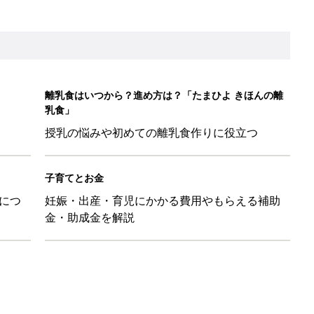
日のお誕生日占い【鏡リュウジ監修】
ル」、間違っているかも？「思い出があって捨てられない」に収納
「110円でこのクオリティ」超優秀！トラベルグッズ4選
！？親が悩まされる「魔の3週目」って何？「魔の3カ月」もある