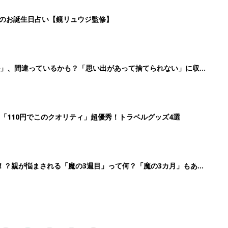
2
3
4
5
>
生後日数に合った情報を毎日お届け
ら産後まで長く使える無料アプリ
ダウンロード