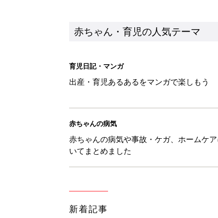
新着記事
8月7日生まれはこんな人 365
赤ちゃん・育児
あなたの「服を捨てるマイルー
スタイリストが喝！
赤ちゃん・育児
セリア「かわいくて機能性も◎」
赤ちゃん・育児
生後3週目の赤ちゃんはよく泣く