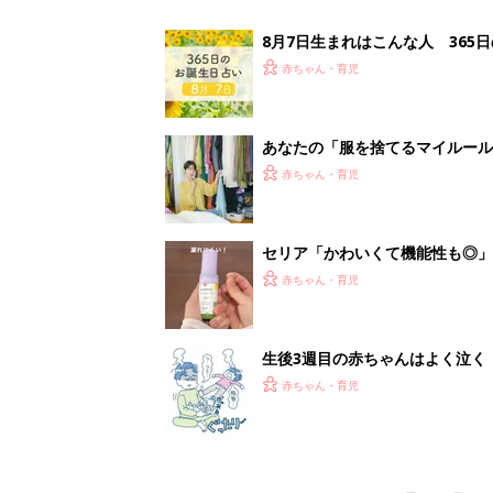
って本当？【専門家】
赤ちゃん・育児
<
1
妊娠日数や
妊娠中か