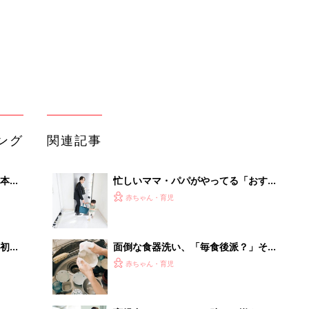
初め
面倒な食器洗い、「毎食後派？」それ
大特
とも「まとめて派？」食器洗いのタイ
赤ちゃん・育児
 お
ミングと時短方法
ブル
たま
育児中ママ・パパをお助け！揃えてお
きたい家電5選
赤ちゃん・育児
育児の困ったがズバリ！解決する本
って
『ひよこクラブ 秋号』 4カ月～2才
赤ちゃん・育児
になるまで、育児に役立つ情報がいっ
ぱい！
初めてのひよこクラブ増刊「離乳食1
年生 1皿作るだけ！オールインワン​レ
赤ちゃん・育児
シピ」
「持ち家を売る時のNG行為」知って
るだけで得する事とは