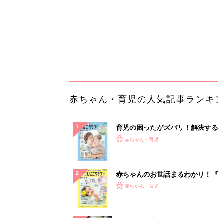
赤ちゃんのお世話まるわかり！『
てのひよこクラブ 夏号』〈巻頭
赤ちゃん・育児
集〉初めての授乳がうまくいく！
っぱい・ミルクの基本と夏のトラ
解決テク
赤ちゃんが生まれたら！2冊の「
ひよ」
赤ちゃん・育児
「持ち家を売る時のNG行為」知
るだけで得する事とは
PR（イエウール）
ランキングをもっと見る