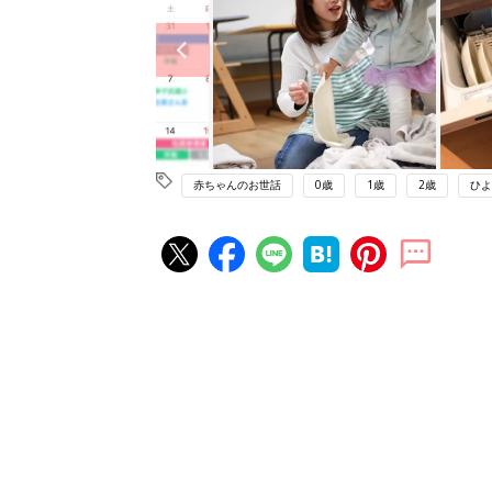
赤ちゃんのお世話
0歳
1歳
2歳
ひよ
赤ちゃん・育児の人気記事ランキ
育児の困ったがズバリ！解決する
『ひよこクラブ 夏号』 4カ月～
赤ちゃん・育児
になるまで、育児に役立つ情報が
ぱい！