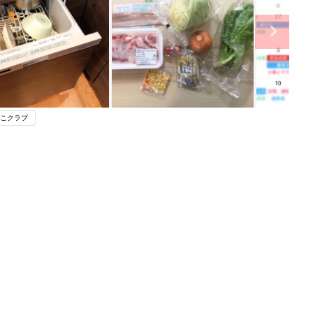
こクラブ
ング
関連記事
本
忙しいママ・パパがやってる「おすす
2才
め家事時短テク」
赤ちゃん・育児
いっ