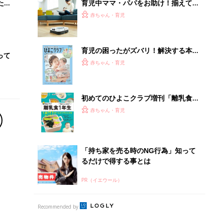
PR（イエウール）
Recommended by
離乳食はいつから？進め方は？「たまひよ きほんの離
乳食」
授乳の悩みや初めての離乳食作りに役立つ
子育てとお金
につ
妊娠・出産・育児にかかる費用やもらえる補助
金・助成金を解説