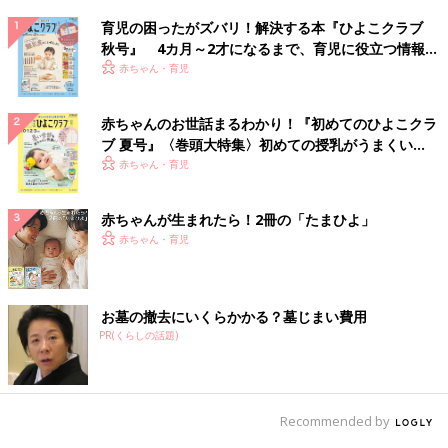
育児の困ったがズバリ！解決する本『ひよこクラブ
秋号』 4カ月～2才になるまで、育児に役立つ情報が
いっぱい！
赤ちゃん・育児
赤ちゃんのお世話まるわかり！『初めてのひよこクラ
ブ 夏号』〈巻頭大特集〉初めての授乳がうまくい
く！ おっぱい・ミルクの基本と夏のトラブル 解決テ
赤ちゃん・育児
ク
赤ちゃんが生まれたら！2冊の「たまひよ」
赤ちゃん・育児
お墓の撤去にいくらかかる？墓じまい費用
PR(くらしの話題)
Recommended by