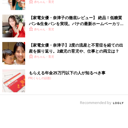
赤ちゃん・育児
【家電女優・奈津子の徹底レビュー】 絶品！低糖質
パン&生食パンを実現。パナの最新ホームベーカリー
は食卓の救世主だった
赤ちゃん・育児
【家電女優・奈津子】2度の流産と不育症を経ての出
産を振り返り。2歳児の育児や、仕事との両立は？
赤ちゃん・育児
もらえる年金25万円以下の人が知るべき事
PR(くらしの話題)
Recommended by