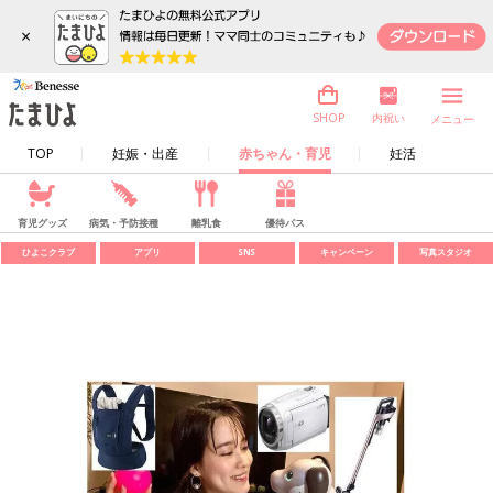
×
内祝い
SHOP
メニュー
TOP
妊娠・出産
赤ちゃん・育児
妊活
育児グッズ
病気・予防接種
離乳食
優待パス
ひよこクラブ
アプリ
SNS
キャンペーン
写真スタジオ