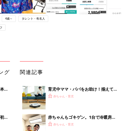
4歳～
タレント・有名人
フ
ング
関連記事
本
育児中ママ・パパをお助け！揃えてお
2才
きたい家電5選
赤ちゃん・育児
いっ
初め
赤ちゃんもゴキゲン。1台で冷暖房＋
大特
「換気」が叶うエアコンの使い心地
赤ちゃん・育児
 お
【家電女優・奈津子の自腹レポ】