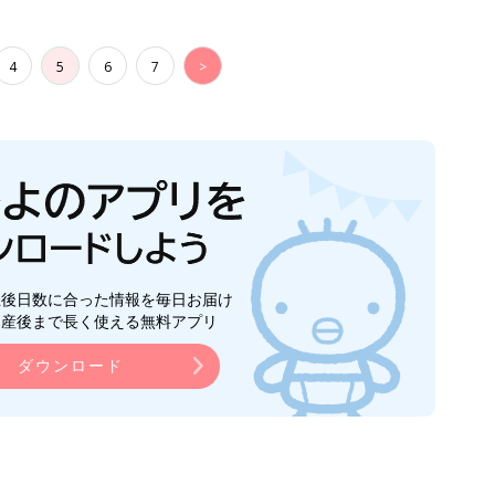
4
5
6
7
>
生後日数に合った情報を毎日お届け
ら産後まで長く使える無料アプリ
ダウンロード