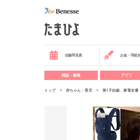
妊娠早見表
お金・手続
雑誌・書籍
アプリ
トップ
赤ちゃん・育児
第1子妊娠、家電女優