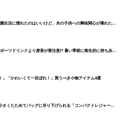
育園生活に慣れたのはいいけど、夫の子供への興味関心が薄れた気
91』
ポーツドリンクより麦茶が要注意!? 暑い季節に衛生的に持ち歩
】
！」「かわいくて一目ぼれ！」買うべき小物アイテム4選
に！小さくたためてバッグに吊り下げられる「コンパクトレジャーシ