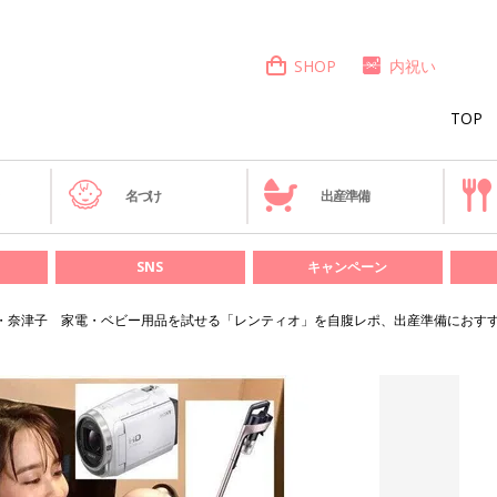
SHOP
内祝い
TOP
き
名づけ
出産準備
SNS
キャンペーン
・奈津子 家電・ベビー用品を試せる「レンティオ」を自腹レポ、出産準備におす