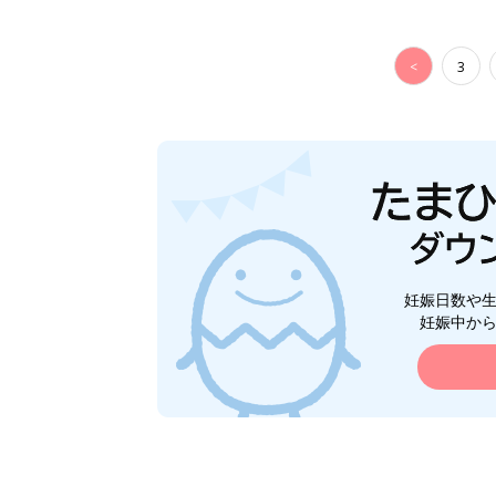
<
3
妊娠日数や
妊娠中か