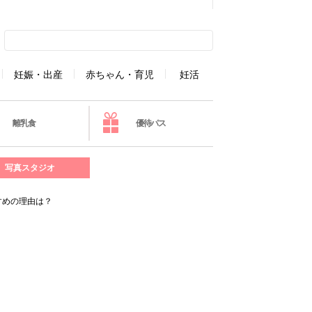
妊娠・出産
赤ちゃん・育児
妊活
離乳食
優待パス
写真スタジオ
すめの理由は？