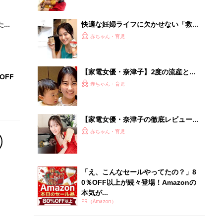
ブル
たま
快適な妊婦ライフに欠かせない「救世
主家電ベスト3」を家電女優・奈津子
赤ちゃん・育児
が熱弁
【家電女優・奈津子】2度の流産と不
OFF
育症を経ての出産を振り返り。2歳児
赤ちゃん・育児
の育児や、仕事との両立は？
【家電女優・奈津子の徹底レビュー】
絶品！低糖質パン&生食パンを実現。
赤ちゃん・育児
パナの最新ホームベーカリーは食卓の
救世主だった
「え、こんなセールやってたの？」8
0％OFF以上が続々登場！Amazonの
本気が...
PR（Amazon）