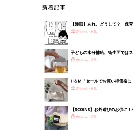
新着記事
【漫画】あれ、どうして？ 保
がする……！『ふうふう子育て ＃
赤ちゃん・育児
子どもの水分補給。衛生面ではス
く3つのコツとは？【専門家監修
赤ちゃん・育児
H＆М「セールでお買い得価格に
赤ちゃん・育児
【3COINS】お外遊びのお供
ート」
赤ちゃん・育児