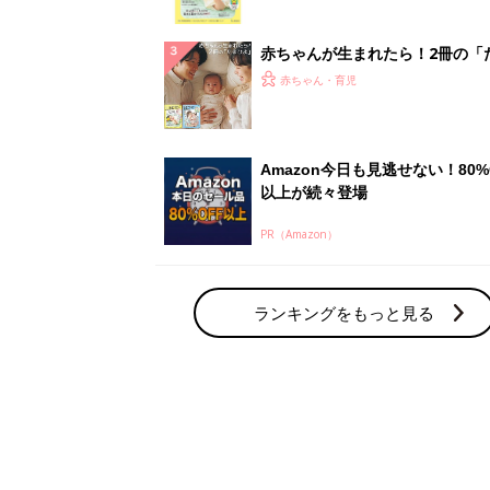
っぱい・ミルクの基本と夏のトラ
解決テク
赤ちゃんが生まれたら！2冊の「
ひよ」
赤ちゃん・育児
Amazon今日も見逃せない！80%
以上が続々登場
PR（Amazon）
ランキングをもっと見る