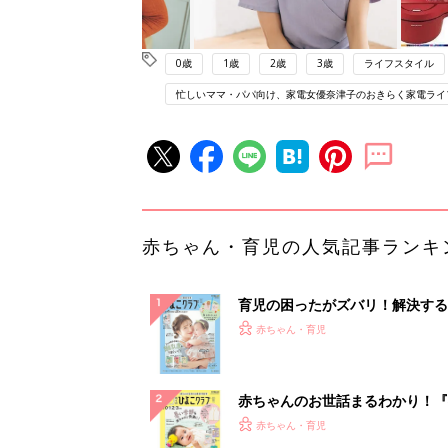
0歳
1歳
2歳
3歳
ライフスタイル
忙しいママ・パパ向け、家電女優奈津子のおきらく家電ライ
赤ちゃん・育児の人気記事ランキ
育児の困ったがズバリ！解決する
『ひよこクラブ 夏号』 4カ月～
赤ちゃん・育児
になるまで、育児に役立つ情報が
ぱい！
赤ちゃんのお世話まるわかり！『
てのひよこクラブ 夏号』〈巻頭
赤ちゃん・育児
集〉初めての授乳がうまくいく！