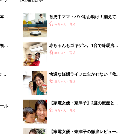
本
育児中ママ・パパをお助け！揃えてお
2才
きたい家電5選
赤ちゃん・育児
いっ
初め
赤ちゃんもゴキゲン。1台で冷暖房＋
大特
「換気」が叶うエアコンの使い心地
赤ちゃん・育児
 お
【家電女優・奈津子の自腹レポ】
ブル
たま
快適な妊婦ライフに欠かせない「救世
主家電ベスト3」を家電女優・奈津子
赤ちゃん・育児
が熱弁
【家電女優・奈津子】2度の流産と不
セール
育症を経ての出産を振り返り。2歳児
赤ちゃん・育児
の育児や、仕事との両立は？
【家電女優・奈津子の徹底レビュー】