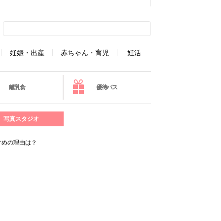
妊娠・出産
赤ちゃん・育児
妊活
離乳食
優待パス
写真スタジオ
すめの理由は？