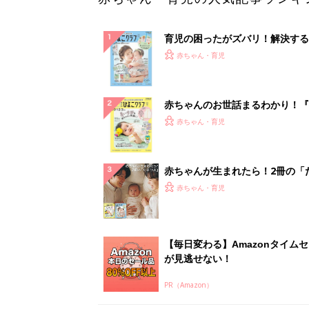
育児の困ったがズバリ！解決する
『ひよこクラブ 夏号』 4カ月～
赤ちゃん・育児
になるまで、育児に役立つ情報が
ぱい！
赤ちゃんのお世話まるわかり！『
てのひよこクラブ 夏号』〈巻頭
赤ちゃん・育児
集〉初めての授乳がうまくいく！
っぱい・ミルクの基本と夏のトラ
解決テク
赤ちゃんが生まれたら！2冊の「
ひよ」
赤ちゃん・育児
【毎日変わる】Amazonタイム
が見逃せない！
PR（Amazon）