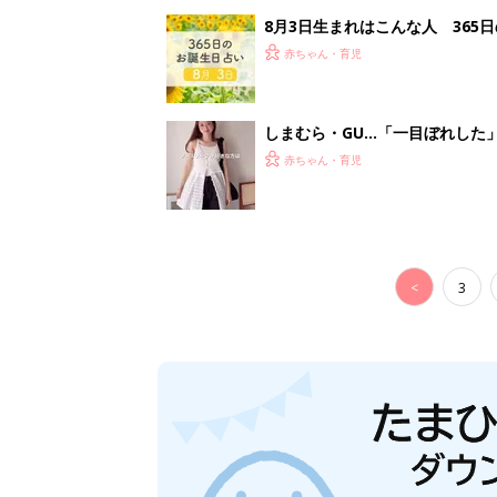
8月3日生まれはこんな人 365
赤ちゃん・育児
しまむら・GU…「一目ぼれした
赤ちゃん・育児
<
3