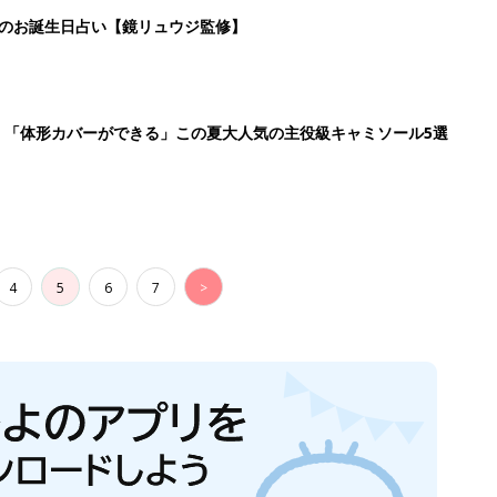
日のお誕生日占い【鏡リュウジ監修】
」「体形カバーができる」この夏大人気の主役級キャミソール5選
4
5
6
7
>