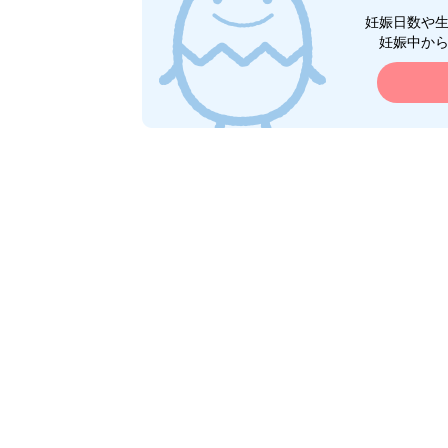
妊娠日数や
妊娠中か