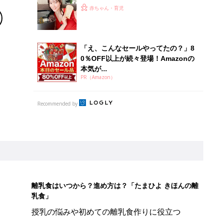
絶品！低糖質パン&生食パンを実現。
赤ちゃん・育児
パナの最新ホームベーカリーは食卓の
救世主だった
「え、こんなセールやってたの？」8
0％OFF以上が続々登場！Amazonの
本気が...
PR（Amazon）
Recommended by
離乳食はいつから？進め方は？「たまひよ きほんの離
乳食」
授乳の悩みや初めての離乳食作りに役立つ