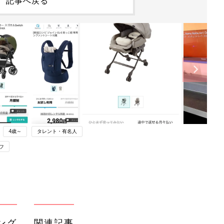
記事へ戻る
4歳～
タレント・有名人
フ
ング
関連記事