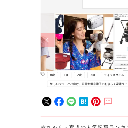
0歳
1歳
2歳
3歳
ライフスタイル
忙しいママ・パパ向け、家電女優奈津子のおきらく家電ライ
赤ちゃん・育児の人気記事ランキ