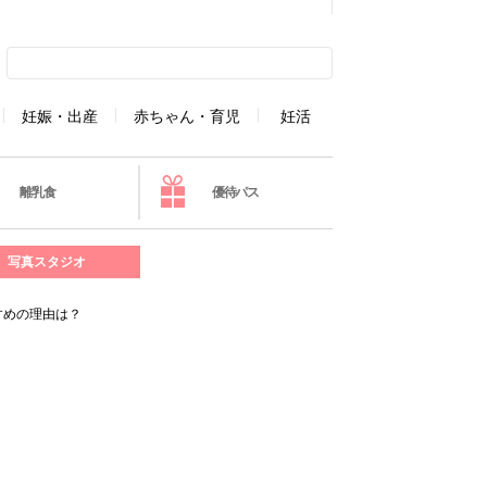
妊娠・出産
赤ちゃん・育児
妊活
離乳食
優待パス
写真スタジオ
すめの理由は？