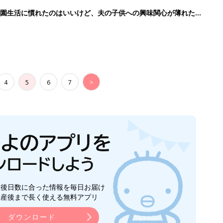
育園生活に慣れたのはいいけど、夫の子供への興味関心が薄れた気
91』
4
5
6
7
>
生後日数に合った情報を毎日お届け
ら産後まで長く使える無料アプリ
ダウンロード