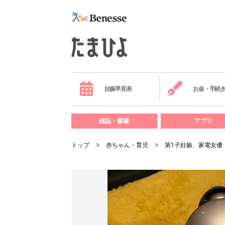
妊娠早見表
お金・手続
雑誌・書籍
アプリ
トップ
赤ちゃん・育児
第1子妊娠、家電女優