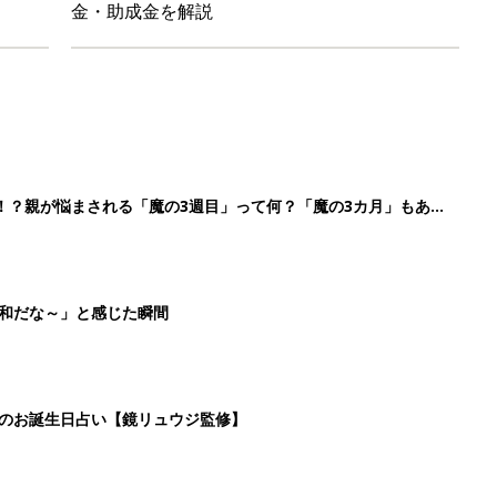
金・助成金を解説
！？親が悩まされる「魔の3週目」って何？「魔の3カ月」もある
平和だな～」と感じた瞬間
日のお誕生日占い【鏡リュウジ監修】