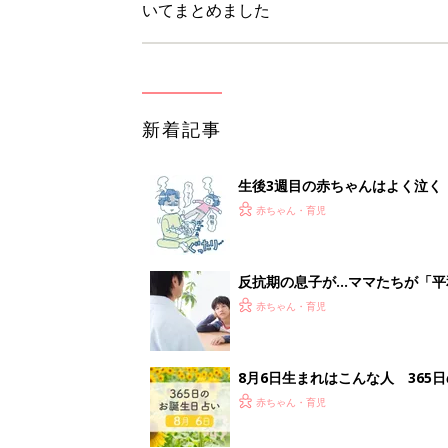
いてまとめました
新着記事
生後3週目の赤ちゃんはよく泣く
って本当？【専門家】
赤ちゃん・育児
反抗期の息子が...ママたちが「
赤ちゃん・育児
8月6日生まれはこんな人 365
赤ちゃん・育児