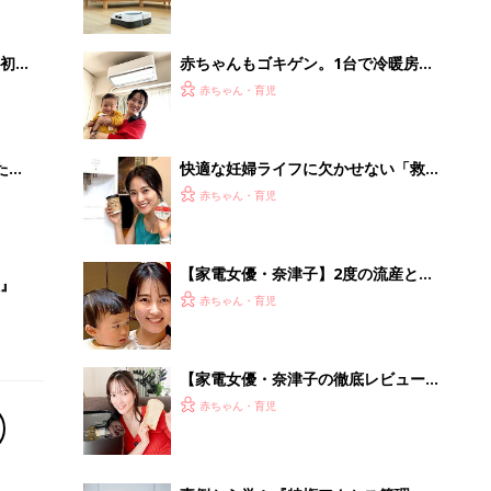
いっ
初め
赤ちゃんもゴキゲン。1台で冷暖房＋
大特
「換気」が叶うエアコンの使い心地
赤ちゃん・育児
 お
【家電女優・奈津子の自腹レポ】
ブル
たま
快適な妊婦ライフに欠かせない「救世
主家電ベスト3」を家電女優・奈津子
赤ちゃん・育児
が熱弁
【家電女優・奈津子】2度の流産と不
』
育症を経ての出産を振り返り。2歳児
赤ちゃん・育児
の育児や、仕事との両立は？
【家電女優・奈津子の徹底レビュー】
絶品！低糖質パン&生食パンを実現。
赤ちゃん・育児
パナの最新ホームベーカリーは食卓の
救世主だった