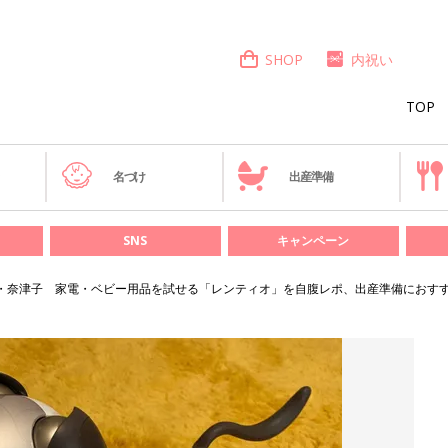
SHOP
内祝い
TOP
き
名づけ
出産準備
SNS
キャンペーン
・奈津子 家電・ベビー用品を試せる「レンティオ」を自腹レポ、出産準備におす