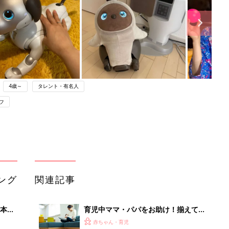
4歳～
タレント・有名人
フ
ング
関連記事
本
育児中ママ・パパをお助け！揃えてお
2才
きたい家電5選
赤ちゃん・育児