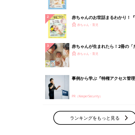
になるまで、育児に役立つ情報が
ぱい！
赤ちゃんのお世話まるわかり！『
てのひよこクラブ 夏号』〈巻頭
赤ちゃん・育児
集〉初めての授乳がうまくいく！
っぱい・ミルクの基本と夏のトラ
解決テク
赤ちゃんが生まれたら！2冊の「
ひよ」
赤ちゃん・育児
事例から学ぶ『特権アクセス管理
PR（KeeperSecurity）
ランキングをもっと見る