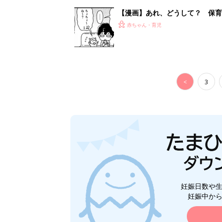
【漫画】あれ、どうして？ 保
がする……！『ふうふう子育て ＃
赤ちゃん・育児
<
3
妊娠日数や
妊娠中か