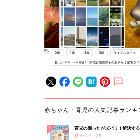
0歳
1歳
2歳
3歳
ライフスタイル
忙しいママ・パパ向け、家電女優奈津子のおきらく家電ライ
赤ちゃん・育児の人気記事ランキ
育児の困ったがズバリ！解決する
『ひよこクラブ 秋号』 4カ月～
赤ちゃん・育児