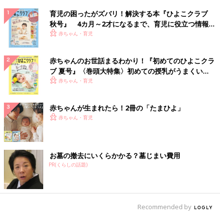
育児の困ったがズバリ！解決する本『ひよこクラブ
秋号』 4カ月～2才になるまで、育児に役立つ情報が
いっぱい！
赤ちゃん・育児
赤ちゃんのお世話まるわかり！『初めてのひよこクラ
ブ 夏号』〈巻頭大特集〉初めての授乳がうまくい
く！ おっぱい・ミルクの基本と夏のトラブル 解決テ
赤ちゃん・育児
ク
赤ちゃんが生まれたら！2冊の「たまひよ」
赤ちゃん・育児
お墓の撤去にいくらかかる？墓じまい費用
PR(くらしの話題)
Recommended by