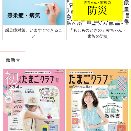
ちゃん・
日本外来小児科学会リーフレッ
六星占術 細木かおりさん
ト検討会
相談
最新号