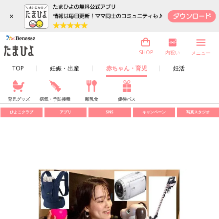
×
内祝い
SHOP
メニュー
TOP
妊娠・出産
赤ちゃん・育児
妊活
育児グッズ
病気・予防接種
離乳食
優待パス
ひよこクラブ
アプリ
SNS
キャンペーン
写真スタジオ