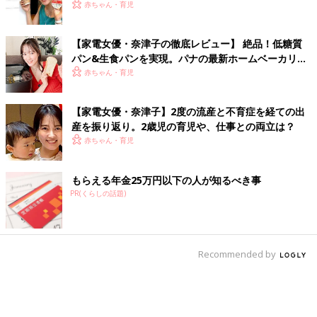
赤ちゃん・育児
【家電女優・奈津子の徹底レビュー】 絶品！低糖質
パン&生食パンを実現。パナの最新ホームベーカリー
は食卓の救世主だった
赤ちゃん・育児
【家電女優・奈津子】2度の流産と不育症を経ての出
産を振り返り。2歳児の育児や、仕事との両立は？
赤ちゃん・育児
もらえる年金25万円以下の人が知るべき事
PR(くらしの話題)
Recommended by